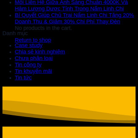
Mối Liên Hệ Giữa Ánh Sáng Chuẩn 4000K Và
Hàm Lượng Dược Tính Trong Nấm Linh Chi
Bí Quyết Giúp Chủ Trại Nấm Linh Chi Tăng 20%
Doanh Thu & Giảm 30% Chi Phí Thay Đèn
No products in the cart.
Danh mục
Return to shop
Case study
Chia sẻ kinh nghiệm
Chưa phân loại
Tin công ty
Tin khuyến mãi
Tin tức