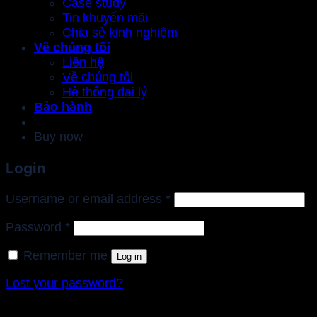
Case study
Tin khuyến mãi
Chia sẻ kinh nghiệm
Về chúng tôi
Liên hệ
Về chúng tôi
Hệ thống đại lý
Bảo hành
Buy now
Login
Required
Username or email address
*
Required
Password
*
Remember me
Log in
Lost your password?