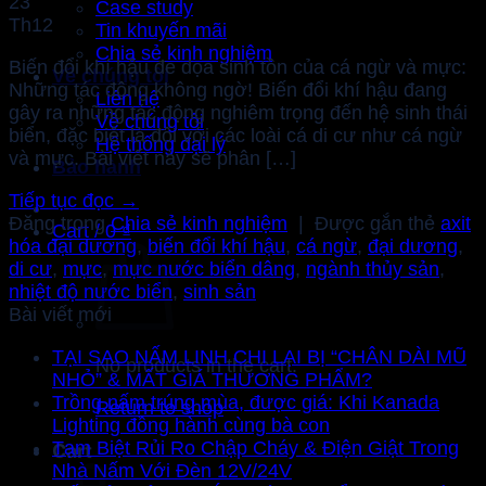
23
Case study
Th12
Tin khuyến mãi
Chia sẻ kinh nghiệm
Biến đổi khí hậu đe dọa sinh tồn của cá ngừ và mực:
Về chúng tôi
Những tác động không ngờ! Biến đổi khí hậu đang
Liên hệ
gây ra những tác động nghiêm trọng đến hệ sinh thái
Về chúng tôi
biển, đặc biệt là đối với các loài cá di cư như cá ngừ
Hệ thống đại lý
và mực. Bài viết này sẽ phân […]
Bảo hành
Tiếp tục đọc
→
Đăng trong
Chia sẻ kinh nghiệm
|
Được gắn thẻ
axit
Cart /
0
₫
hóa đại dương
,
biến đổi khí hậu
,
cá ngừ
,
đại dương
,
di cư
,
mực
,
mực nước biển dâng
,
ngành thủy sản
,
nhiệt độ nước biển
,
sinh sản
Bài viết mới
TẠI SAO NẤM LINH CHI LẠI BỊ “CHÂN DÀI MŨ
No products in the cart.
NHỎ” & MẤT GIÁ THƯƠNG PHẨM?
Trồng nấm trúng mùa, được giá: Khi Kanada
Return to shop
Lighting đồng hành cùng bà con
Tạm Biệt Rủi Ro Chập Cháy & Điện Giật Trong
Cart
Nhà Nấm Với Đèn 12V/24V