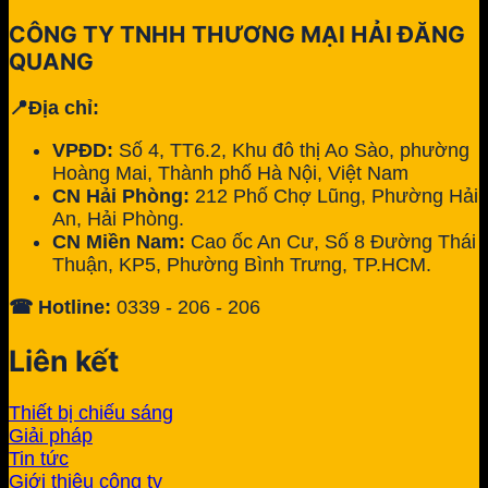
CÔNG TY TNHH THƯƠNG MẠI HẢI ĐĂNG
QUANG
📍Địa chỉ:
VPĐD:
Số 4, TT6.2, Khu đô thị Ao Sào, phường
Hoàng Mai, Thành phố Hà Nội, Việt Nam
CN Hải Phòng:
212 Phố Chợ Lũng, Phường Hải
An, Hải Phòng.
CN Miền Nam:
Cao ốc An Cư, Số 8 Đường Thái
Thuận, KP5, Phường Bình Trưng, TP.HCM.
☎ Hotline:
0339 - 206 - 206
Liên kết
Thiết bị chiếu sáng
Giải pháp
Tin tức
Giới thiệu công ty