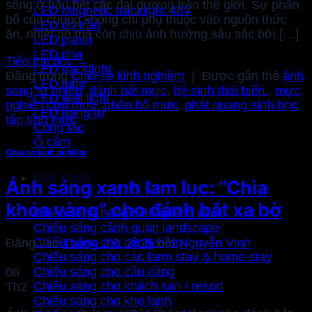
sống ở hầu hết các đại dương trên thế giới. Sự phân
LED Magnetic tracklight 48V
bố của chúng không chỉ phụ thuộc vào nguồn thức
LED ốp trần
ăn, nhiệt độ mà còn chịu ảnh hưởng sâu sắc bởi […]
LED panel
LED pha
Tiếp tục đọc
→
LED tracklight
Đăng trong
Chia sẻ kinh nghiệm
|
Được gắn thẻ
ánh
LED tube
sáng tự nhiên
,
đánh bắt mực
,
hệ sinh thái biển.
,
mực
,
LED wall light
nghiên cứu mực
,
phân bố mực
,
phát quang sinh học
,
LED trang trí
tập tính mực
Công tắc
Ổ cắm
Chia sẻ kinh nghiệm
Giải pháp
Ánh sáng xanh lam lục: “Chìa
khóa vàng” cho đánh bắt xa bờ
Chiếu sáng bảng hiệu quảng cáo
Chiếu sáng cảnh quan landscape
Chiếu sáng cho bệnh viện
Đăng vào
Tháng 2 8, 2025
bởi
Nguyễn Vinh
Chiếu sáng cho các farm stay & home stay
Chiếu sáng cho cầu cảng
08
Chiếu sáng cho khách sạn / resort
Th2
Chiếu sáng cho kho lạnh