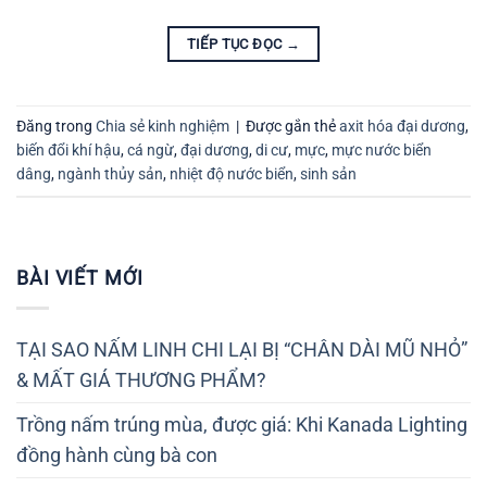
TIẾP TỤC ĐỌC
→
Đăng trong
Chia sẻ kinh nghiệm
|
Được gắn thẻ
axit hóa đại dương
,
biến đổi khí hậu
,
cá ngừ
,
đại dương
,
di cư
,
mực
,
mực nước biển
dâng
,
ngành thủy sản
,
nhiệt độ nước biển
,
sinh sản
BÀI VIẾT MỚI
TẠI SAO NẤM LINH CHI LẠI BỊ “CHÂN DÀI MŨ NHỎ”
& MẤT GIÁ THƯƠNG PHẨM?
Trồng nấm trúng mùa, được giá: Khi Kanada Lighting
đồng hành cùng bà con