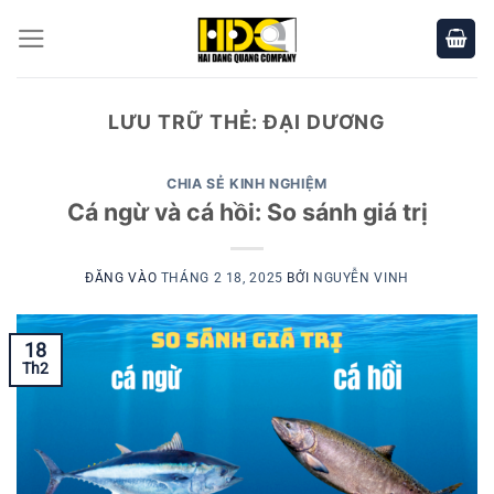
Bỏ
qua
nội
dung
LƯU TRỮ THẺ:
ĐẠI DƯƠNG
CHIA SẺ KINH NGHIỆM
Cá ngừ và cá hồi: So sánh giá trị
ĐĂNG VÀO
THÁNG 2 18, 2025
BỞI
NGUYỄN VINH
18
Th2