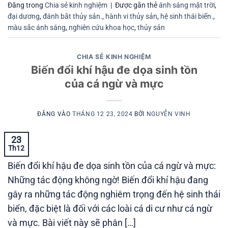
Đăng trong
Chia sẻ kinh nghiệm
|
Được gắn thẻ
ánh sáng mặt trời
,
đại dương
,
đánh bắt thủy sản.
,
hành vi thủy sản
,
hệ sinh thái biển.
,
màu sắc ánh sáng
,
nghiên cứu khoa học
,
thủy sản
CHIA SẺ KINH NGHIỆM
Biến đổi khí hậu đe dọa sinh tồn
của cá ngừ và mực
ĐĂNG VÀO
THÁNG 12 23, 2024
BỞI
NGUYỄN VINH
23
Th12
Biến đổi khí hậu đe dọa sinh tồn của cá ngừ và mực:
Những tác động không ngờ! Biến đổi khí hậu đang
gây ra những tác động nghiêm trọng đến hệ sinh thái
biển, đặc biệt là đối với các loài cá di cư như cá ngừ
và mực. Bài viết này sẽ phân […]