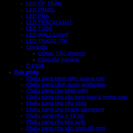
LED ỐP TRẦN
LED PANEL
LED PHA
LED TRACKLIGHT
LED TUBE
LED WALL LIGHT
LED TRANG TRÍ
Công tắc
CÔNG TẮC Orange
Công tắc Kanada
Ổ CẮM
Giải pháp
Chiếu sáng bảng hiệu quảng cáo
Chiếu sáng cảnh quan landscape
Chiếu sáng cho bệnh viện
Chiếu sáng cho các farm stay & home stay
Chiếu sáng cho cầu cảng
Chiếu sáng cho khách sạn/resort
Chiếu sáng nhà ở xã hội
Chiếu sáng cho kho lạnh
Chiếu sáng cho sân bóng đá mini