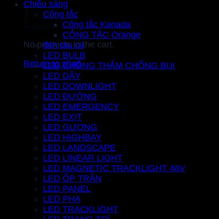
Chiếu sáng
Công tắc
Công tắc Kanada
CÔNG TẮC Orange
No products in the cart.
đèn tàu cá
LED BULB
Return to shop
LED CHỐNG THẤM CHỐNG BỤI
LED DÂY
LED DOWNLIGHT
LED ĐƯỜNG
LED EMERGENCY
LED EXIT
LED GƯƠNG
LED HIGHBAY
LED LANDSCAPE
LED LINEAR LIGHT
LED MAGNETIC TRACKLIGHT 48V
LED ỐP TRẦN
LED PANEL
LED PHA
LED TRACKLIGHT