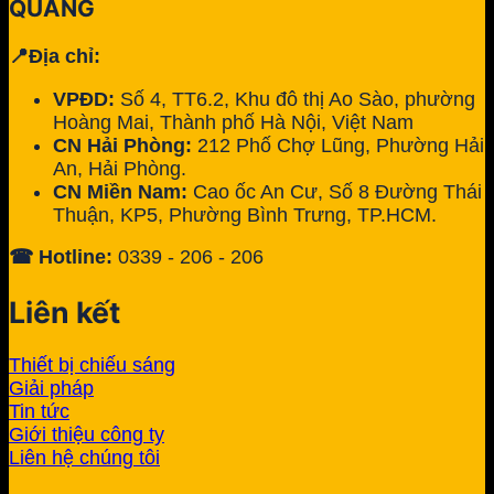
QUANG
📍Địa chỉ:
VPĐD:
Số 4, TT6.2, Khu đô thị Ao Sào, phường
Hoàng Mai, Thành phố Hà Nội, Việt Nam
CN Hải Phòng:
212 Phố Chợ Lũng, Phường Hải
An, Hải Phòng.
CN Miền Nam:
Cao ốc An Cư, Số 8 Đường Thái
Thuận, KP5, Phường Bình Trưng, TP.HCM.
☎ Hotline:
0339 - 206 - 206
Liên kết
Thiết bị chiếu sáng
Giải pháp
Tin tức
Giới thiệu công ty
Liên hệ chúng tôi