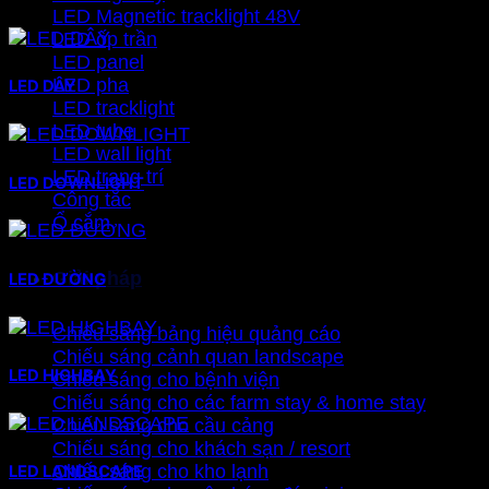
LED Magnetic tracklight 48V
LED ốp trần
LED panel
LED pha
LED DÂY
LED tracklight
LED tube
LED wall light
LED trang trí
LED DOWNLIGHT
Công tắc
Ổ cắm
Giải pháp
LED ĐƯỜNG
Chiếu sáng bảng hiệu quảng cáo
Chiếu sáng cảnh quan landscape
LED HIGHBAY
Chiếu sáng cho bệnh viện
Chiếu sáng cho các farm stay & home stay
Chiếu sáng cho cầu cảng
Chiếu sáng cho khách sạn / resort
Chiếu sáng cho kho lạnh
LED LANDSCAPE