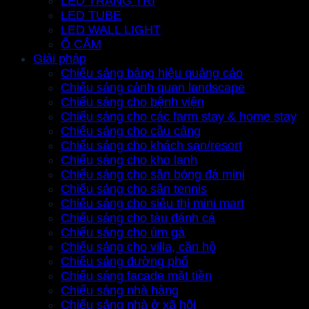
LED TRANG TRÍ
LED TUBE
LED WALL LIGHT
Ổ CẮM
Giải pháp
Chiếu sáng bảng hiệu quảng cáo
Chiếu sáng cảnh quan landscape
Chiếu sáng cho bệnh viện
Chiếu sáng cho các farm stay & home stay
Chiếu sáng cho cầu cảng
Chiếu sáng cho khách sạn/resort
Chiếu sáng cho kho lạnh
Chiếu sáng cho sân bóng đá mini
Chiếu sáng cho sân tennis
Chiếu sáng cho siêu thị mini mart
Chiếu sáng cho tàu đánh cá
Chiếu sáng cho úm gà
Chiếu sáng cho villa, căn hộ
Chiếu sáng đường phố
Chiếu sáng facade mặt tiền
Chiếu sáng nhà hàng
Chiếu sáng nhà ở xã hội