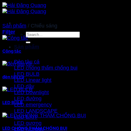
Bỏ
qua
nội
dung
Sản phẩm
/
Chiếu sáng
Filter
Search
for:
Sản phẩm
Công tắc
Đèn tàu cá
LED chống thấm chống bụi
LED BULB
đèn tàu cá
LED Linear light
LED dây
LED Downlight
LED đường
LED BULB
LED emergency
LED LANDSCAPE
LED EXIT
LED gương
LED CHỐNG THẤM CHỐNG BỤI
LED highbay