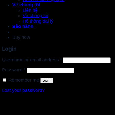
Về chúng tôi
Liên hệ
Về chúng tôi
Hệ thống đại lý
Bảo hành
Buy now
Login
Required
Username or email address
*
Required
Password
*
Remember me
Log in
Lost your password?