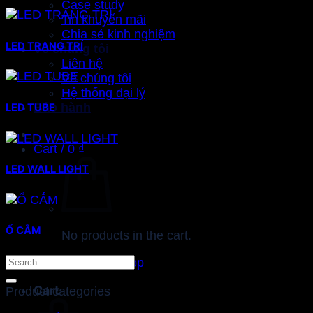
Case study
Tin khuyến mãi
Chia sẻ kinh nghiệm
LED TRANG TRÍ
Về chúng tôi
Liên hệ
Về chúng tôi
Hệ thống đại lý
Bảo hành
LED TUBE
Cart /
0
₫
LED WALL LIGHT
Ổ CẮM
No products in the cart.
Search
Return to shop
for:
Cart
Product categories