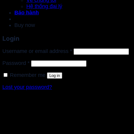
Hệ thống đại lý
Bảo hành
Buy now
Login
Required
Username or email address
*
Required
Password
*
Remember me
Log in
Lost your password?