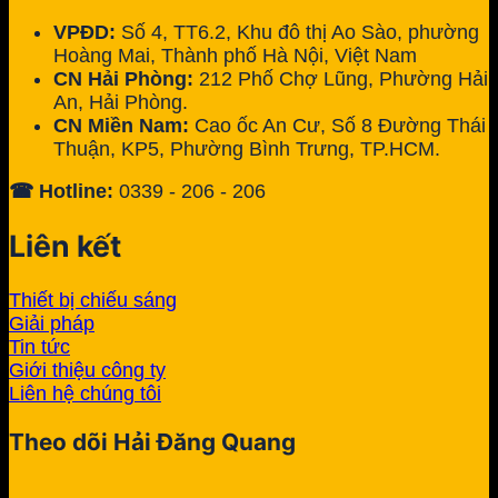
VPĐD:
Số 4, TT6.2, Khu đô thị Ao Sào, phường
Hoàng Mai, Thành phố Hà Nội, Việt Nam
CN Hải Phòng:
212 Phố Chợ Lũng, Phường Hải
An, Hải Phòng.
CN Miền Nam:
Cao ốc An Cư, Số 8 Đường Thái
Thuận, KP5, Phường Bình Trưng, TP.HCM.
☎ Hotline:
0339 - 206 - 206
Liên kết
Thiết bị chiếu sáng
Giải pháp
Tin tức
Giới thiệu công ty
Liên hệ chúng tôi
Theo dõi Hải Đăng Quang