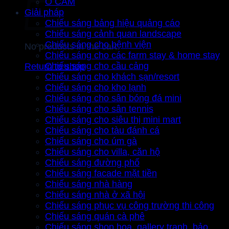
Ổ CẮM
Giải pháp
Chiếu sáng bảng hiệu quảng cáo
Chiếu sáng cảnh quan landscape
Chiếu sáng cho bệnh viện
No products in the cart.
Chiếu sáng cho các farm stay & home stay
Chiếu sáng cho cầu cảng
Return to shop
Chiếu sáng cho khách sạn/resort
Chiếu sáng cho kho lạnh
Chiếu sáng cho sân bóng đá mini
Chiếu sáng cho sân tennis
Chiếu sáng cho siêu thị mini mart
Chiếu sáng cho tàu đánh cá
Chiếu sáng cho úm gà
Chiếu sáng cho villa, căn hộ
Chiếu sáng đường phố
Chiếu sáng facade mặt tiền
Chiếu sáng nhà hàng
Chiếu sáng nhà ở xã hội
Chiếu sáng phục vụ công trường thi công
Chiếu sáng quán cà phê
Chiếu sáng shop hoa, gallery tranh, bảo