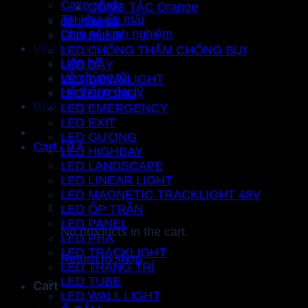
Case study
CÔNG TẮC Orange
Tin khuyến mãi
đèn tàu cá
Chia sẻ kinh nghiệm
LED BULB
Về chúng tôi
LED CHỐNG THẤM CHỐNG BỤI
Liên hệ
LED DÂY
Về chúng tôi
LED DOWNLIGHT
Hệ thống đại lý
LED ĐƯỜNG
Bảo hành
LED EMERGENCY
LED EXIT
LED GƯƠNG
Cart /
0
₫
LED HIGHBAY
LED LANDSCAPE
LED LINEAR LIGHT
LED MAGNETIC TRACKLIGHT 48V
LED ỐP TRẦN
LED PANEL
No products in the cart.
LED PHA
LED TRACKLIGHT
Return to shop
LED TRANG TRÍ
LED TUBE
Cart
LED WALL LIGHT