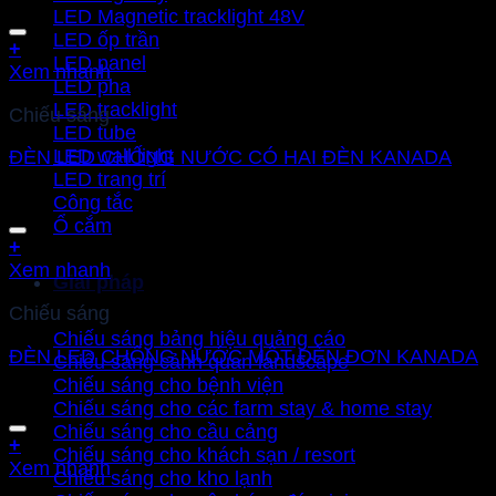
LED Magnetic tracklight 48V
LED ốp trần
Add to wishlist
+
LED panel
Xem nhanh
LED pha
LED tracklight
Chiếu sáng
LED tube
LED wall light
ĐÈN LED CHỐNG NƯỚC CÓ HAI ĐÈN KANADA
LED trang trí
Công tắc
Ổ cắm
Add to wishlist
+
Xem nhanh
Giải pháp
Chiếu sáng
Chiếu sáng bảng hiệu quảng cáo
ĐÈN LED CHỐNG NƯỚC MỘT ĐÈN ĐƠN KANADA
Chiếu sáng cảnh quan landscape
Chiếu sáng cho bệnh viện
Chiếu sáng cho các farm stay & home stay
Chiếu sáng cho cầu cảng
Add to wishlist
+
Chiếu sáng cho khách sạn / resort
Xem nhanh
Chiếu sáng cho kho lạnh