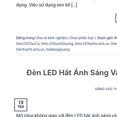
dụng. Việc sử dụng xen kẽ […]
Đăng trong
Chia sẻ kinh nghiệm
,
Chưa phân loại
|
Được gắn t
DenLEDTauCa
,
DenLEDXanhDuong
,
DenLEDXanhLamLuc
,
De
DenXanhLamLuc
,
haidangquang
Đèn LED Hắt Ánh Sáng V
ĐĂNG VÀO
TH
13
Th3
Mở rộng không gian với đèn LED hắt ánh sáng vàn