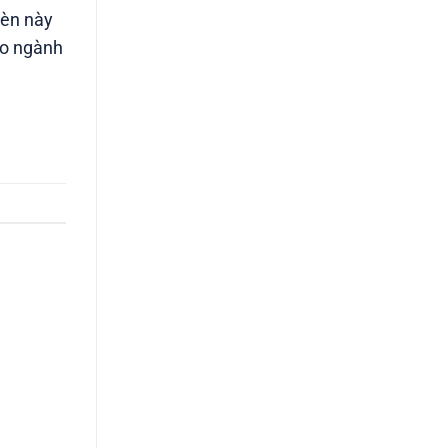
đèn này
ho ngành