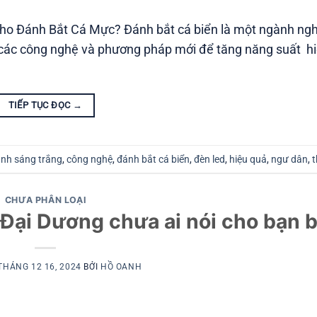
ho Đánh Bắt Cá Mực? Đánh bắt cá biển là một ngành ng
 các công nghệ và phương pháp mới để tăng năng suất h
TIẾP TỤC ĐỌC
→
nh sáng trắng
,
công nghệ
,
đánh bắt cá biển
,
đèn led
,
hiệu quả
,
ngư dân
,
t
CHƯA PHÂN LOẠI
Đại Dương chưa ai nói cho bạn b
THÁNG 12 16, 2024
BỞI
HỒ OANH