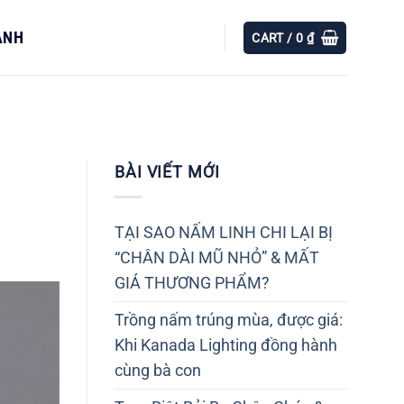
ÀNH
CART /
0
₫
BÀI VIẾT MỚI
TẠI SAO NẤM LINH CHI LẠI BỊ
“CHÂN DÀI MŨ NHỎ” & MẤT
GIÁ THƯƠNG PHẨM?
Trồng nấm trúng mùa, được giá:
Khi Kanada Lighting đồng hành
cùng bà con