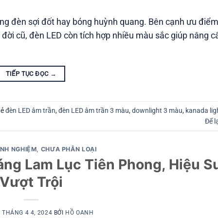
óng đèn sợi đốt hay bóng huỳnh quang. Bên cạnh ưu điểm 
 đời cũ, đèn LED còn tích hợp nhiều màu sắc giúp nâng cấ
TIẾP TỤC ĐỌC
→
hẻ
đèn LED âm trần
,
đèn LED âm trần 3 màu
,
downlight 3 màu
,
kanada lig
Để l
INH NGHIỆM
,
CHƯA PHÂN LOẠI
ng Lam Lục Tiên Phong, Hiệu S
Vượt Trội
O
THÁNG 4 4, 2024
BỞI
HỒ OANH