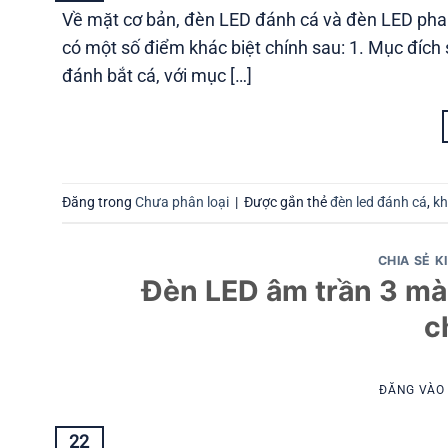
Về mặt cơ bản, đèn LED đánh cá và đèn LED pha 
có một số điểm khác biệt chính sau: 1. Mục đíc
đánh bắt cá, với mục […]
Đăng trong
Chưa phân loại
|
Được gắn thẻ
đèn led đánh cá
,
kh
CHIA SẺ K
Đèn LED âm trần 3 màu
c
ĐĂNG VÀ
22