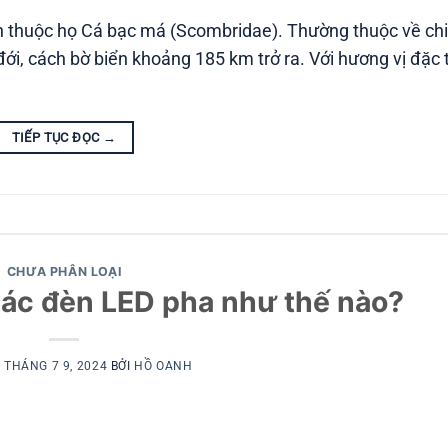
lớn thuộc họ Cá bạc má (Scombridae). Thường thuộc về chi
ới, cách bờ biển khoảng 185 km trở ra. Với hương vị đặc 
TIẾP TỤC ĐỌC
→
CHƯA PHÂN LOẠI
ác đèn LED pha như thế nào?
O
THÁNG 7 9, 2024
BỞI
HỒ OANH