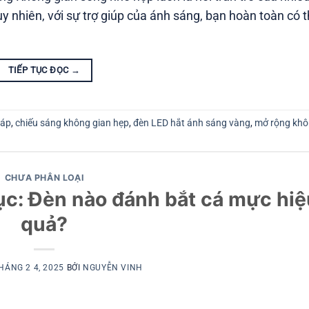
Tuy nhiên, với sự trợ giúp của ánh sáng, bạn hoàn toàn có 
TIẾP TỤC ĐỌC
→
 áp
,
chiếu sáng không gian hẹp
,
đèn LED hắt ánh sáng vàng
,
mở rộng khô
CHƯA PHÂN LOẠI
ục: Đèn nào đánh bắt cá mực hiệ
quả?
HÁNG 2 4, 2025
BỞI
NGUYỄN VINH