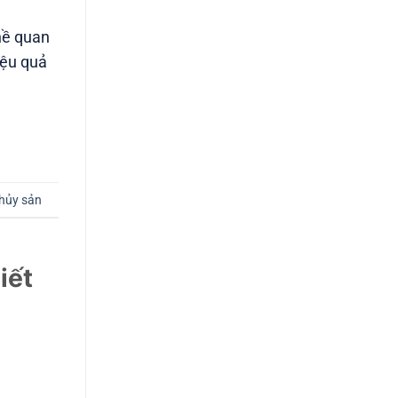
hề quan
iệu quả
hủy sản
iết