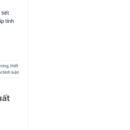
tiết
p tính
hting
,
thiết
ại bình luận
uất