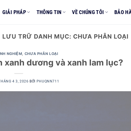
GIẢI PHÁP
THÔNG TIN
VỀ CHÚNG TÔI
BẢO H
LƯU TRỮ DANH MỤC:
CHƯA PHÂN LOẠI
INH NGHIỆM
,
CHƯA PHÂN LOẠI
n xanh dương và xanh lam lục?
THÁNG 4 3, 2026
BỞI
PHUQNN711