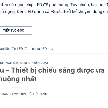
đều sử dụng chip LED để phát sáng. Tuy nhiên, hai loại 
h sử dụng: Đèn LED đánh cá: Được thiết kế chuyên dụng c
TIẾP TỤC ĐỌC
→
ác biệt đèn LED đánh cá và LED pha
INH NGHIỆM
,
CHƯA PHÂN LOẠI
 – Thiết bị chiếu sáng được ưa
huộng nhất
O
THÁNG 4 22, 2024
BỞI
HỒ OANH