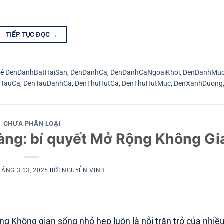
TIẾP TỤC ĐỌC
→
hẻ
DenDanhBatHaiSan
,
DenDanhCa
,
DenDanhCaNgoaiKhoi
,
DenDanhMu
nTauCa
,
DenTauDanhCa
,
DenThuHutCa
,
DenThuHutMuc
,
DenXanhDuong
CHƯA PHÂN LOẠI
àng: bí quyết Mở Rộng Không Gi
ÁNG 3 13, 2025
BỞI
NGUYỄN VINH
g Không gian sống nhỏ hẹp luôn là nỗi trăn trở của nhiều