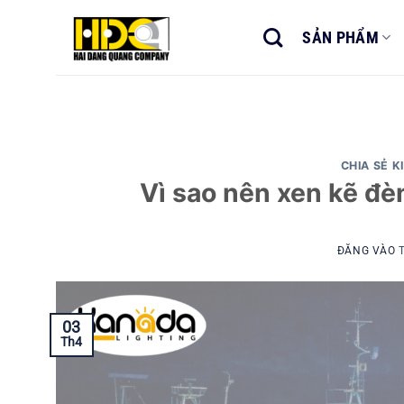
Bỏ
qua
SẢN PHẨM
nội
dung
CHIA SẺ K
Vì sao nên xen kẽ đè
ĐĂNG VÀO
03
Th4