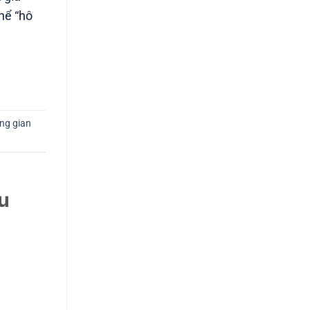
thể “hô
ng gian
u