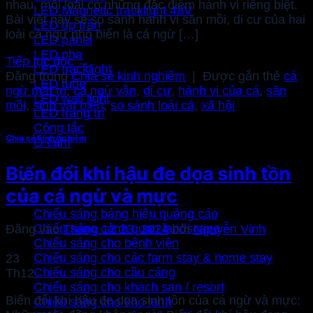
nhau, mỗi loài có những đặc điểm hành vi riêng biệt.
LED Magnetic tracklight 48V
Bài viết này sẽ so sánh hành vi săn mồi, di cư của hai
LED ốp trần
loài cá ngừ phổ biến là cá ngừ […]
LED panel
LED pha
Tiếp tục đọc
→
LED tracklight
Đăng trong
Chia sẻ kinh nghiệm
|
Được gắn thẻ
cá
LED tube
ngừ mắt to
,
cá ngừ vằn
,
di cư
,
hành vi của cá
,
săn
LED wall light
mồi
,
sinh vật biển
,
so sánh loài cá
,
xã hội
LED trang trí
Công tắc
Chia sẻ kinh nghiệm
Ổ cắm
Biến đổi khí hậu đe dọa sinh tồn
Giải pháp
của cá ngừ và mực
Chiếu sáng bảng hiệu quảng cáo
Chiếu sáng cảnh quan landscape
Đăng vào
Tháng 12 23, 2024
bởi
Nguyễn Vinh
Chiếu sáng cho bệnh viện
Chiếu sáng cho các farm stay & home stay
23
Chiếu sáng cho cầu cảng
Th12
Chiếu sáng cho khách sạn / resort
Biến đổi khí hậu đe dọa sinh tồn của cá ngừ và mực:
Chiếu sáng cho kho lạnh