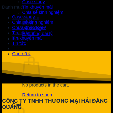
Case study
Tin khuyến mãi
Danh mục
Chia sẻ kinh nghiệm
Case study
Về chúng tôi
Chia sẻ kinh nghiệm
Liên hệ
Chưa phân loại
Về chúng tôi
Tin công ty
Hệ thống đại lý
Tin khuyến mãi
Bảo hành
Tin tức
Cart /
0
₫
No products in the cart.
Return to shop
CÔNG TY TNHH THƯƠNG MẠI HẢI ĐĂNG
Cart
QUANG