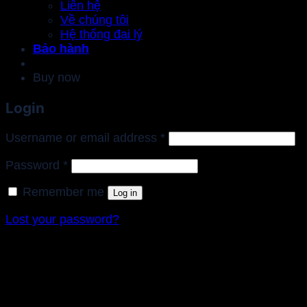
Liên hệ
Về chúng tôi
Hệ thống đại lý
Bảo hành
Buy now
Login
Required
Username or email address
*
Required
Password
*
Remember me
Log in
Lost your password?