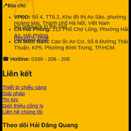
📍Địa chỉ:
VPĐD:
Số 4, TT6.2, Khu đô thị Ao Sào, phường
Hoàng Mai, Thành phố Hà Nội, Việt Nam
No products in the cart.
CN Hải Phòng:
212 Phố Chợ Lũng, Phường Hải
An, Hải Phòng.
Return to shop
CN Miền Nam:
Cao ốc An Cư, Số 8 Đường Thái
Thuận, KP5, Phường Bình Trưng, TP.HCM.
☎ Hotline:
0339 - 206 - 206
Liên kết
Thiết bị chiếu sáng
Giải pháp
Tin tức
Giới thiệu công ty
Liên hệ chúng tôi
Theo dõi Hải Đăng Quang