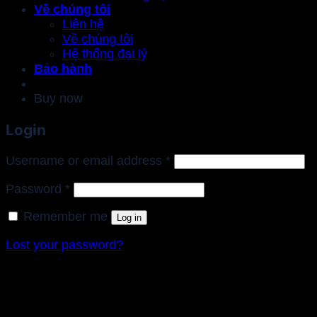
Về chúng tôi
Liên hệ
Về chúng tôi
Hệ thống đại lý
Bảo hành
Buy now
Login
Required
Username or email address
*
Required
Password
*
Remember me
Log in
Lost your password?