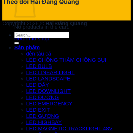
Theo dõi Hải Đăng Quang
Copyright 2026 ©
Hải Đăng Quang
No products in the cart.
Search
Return to shop
for:
Sản phẩm
đèn tàu cá
LED CHỐNG THẤM CHỐNG BỤI
LED BULB
LED LINEAR LIGHT
LED LANDSCAPE
LED DÂY
LED DOWNLIGHT
LED ĐƯỜNG
LED EMERGENCY
LED EXIT
LED GƯƠNG
LED HIGHBAY
LED MAGNETIC TRACKLIGHT 48V