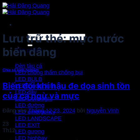
Bỏ
qua
nội
dung
Lưu trữ thẻ:
mực nước
Search
for:
biển dâng
Sản phẩm
Đèn tàu cá
Chia sẻ kinh nghiệm
LED chống thấm chống bụi
LED BULB
Biến đổi khí hậu đe dọa sinh tồn
LED Linear light
LED dây
của cá ngừ và mực
LED Downlight
LED đường
Đăng vào
Tháng 12 23, 2024
bởi
Nguyễn Vinh
LED emergency
LED LANDSCAPE
23
LED EXIT
Th12
LED gương
LED highbay