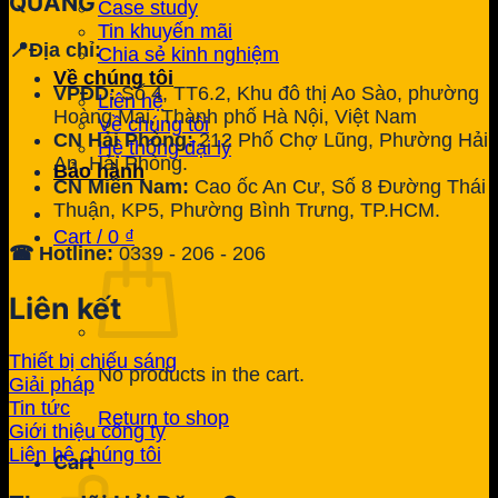
QUANG
Case study
Tin khuyến mãi
📍Địa chỉ:
Chia sẻ kinh nghiệm
Về chúng tôi
VPĐD:
Số 4, TT6.2, Khu đô thị Ao Sào, phường
Liên hệ
Hoàng Mai, Thành phố Hà Nội, Việt Nam
Về chúng tôi
CN Hải Phòng:
212 Phố Chợ Lũng, Phường Hải
Hệ thống đại lý
An, Hải Phòng.
Bảo hành
CN Miền Nam:
Cao ốc An Cư, Số 8 Đường Thái
Thuận, KP5, Phường Bình Trưng, TP.HCM.
Cart /
0
₫
☎ Hotline:
0339 - 206 - 206
Liên kết
Thiết bị chiếu sáng
No products in the cart.
Giải pháp
Tin tức
Return to shop
Giới thiệu công ty
Liên hệ chúng tôi
Cart