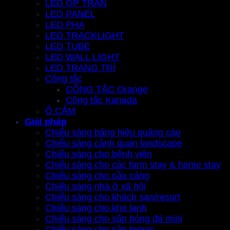
LED ỐP TRẦN
LED PANEL
LED PHA
LED TRACKLIGHT
LED TUBE
LED WALL LIGHT
LED TRANG TRÍ
Công tắc
CÔNG TẮC Orange
Công tắc Kanada
Ổ CẮM
Giải pháp
Chiếu sáng bảng hiệu quảng cáo
Chiếu sáng cảnh quan landscape
Chiếu sáng cho bệnh viện
Chiếu sáng cho các farm stay & home stay
Chiếu sáng cho cầu cảng
Chiếu sáng nhà ở xã hội
Chiếu sáng cho khách sạn/resort
Chiếu sáng cho kho lạnh
Chiếu sáng cho sân bóng đá mini
Chiếu sáng cho sân tennis