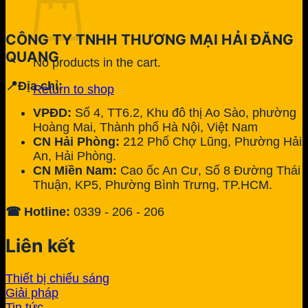
CÔNG TY TNHH THƯƠNG MẠI HẢI ĐĂNG
QUANG
No products in the cart.
📍Địa chỉ:
Return to shop
VPĐD:
Số 4, TT6.2, Khu đô thị Ao Sào, phường
Hoàng Mai, Thành phố Hà Nội, Việt Nam
CN Hải Phòng:
212 Phố Chợ Lũng, Phường Hải
An, Hải Phòng.
CN Miền Nam:
Cao ốc An Cư, Số 8 Đường Thái
Thuận, KP5, Phường Bình Trưng, TP.HCM.
☎ Hotline:
0339 - 206 - 206
Liên kết
Thiết bị chiếu sáng
Giải pháp
Tin tức