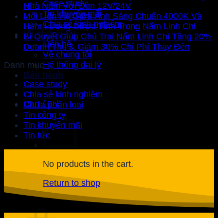
Case study
Nhà Nấm Với Đèn 12V/24V
Tin khuyến mãi
Mối Liên Hệ Giữa Ánh Sáng Chuẩn 4000K Và
Chia sẻ kinh nghiệm
Hàm Lượng Dược Tính Trong Nấm Linh Chi
Về chúng tôi
Bí Quyết Giúp Chủ Trại Nấm Linh Chi Tăng 20%
Liên hệ
Doanh Thu & Giảm 30% Chi Phí Thay Đèn
Về chúng tôi
Hệ thống đại lý
Danh mục
Bảo hành
Case study
Chia sẻ kinh nghiệm
Cart /
0
₫
Chưa phân loại
Tin công ty
Tin khuyến mãi
Tin tức
No products in the cart.
Return to shop
Cart