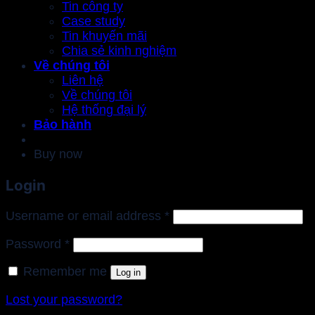
Tin công ty
Case study
Tin khuyến mãi
Chia sẻ kinh nghiệm
Về chúng tôi
Liên hệ
Về chúng tôi
Hệ thống đại lý
Bảo hành
Buy now
Login
Required
Username or email address
*
Required
Password
*
Remember me
Log in
Lost your password?