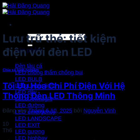
Bỏ
qua
nội
dung
Lưu trữ thẻ:
tiết kiệm
Search
for:
điện với đèn LED
Sản phẩm
Đèn tàu cá
Chia sẻ kinh nghiệm
LED chống thấm chống bụi
LED BULB
Tối Ưu Hóa Chi Phí Điện Với Hệ
LED Linear light
LED dây
Thống Đèn LED Thông Minh
LED Downlight
LED đường
Đăng vào
Tháng 6 10, 2025
bởi
Nguyễn Vinh
LED emergency
LED LANDSCAPE
10
LED EXIT
Th6
LED gương
LED highbay