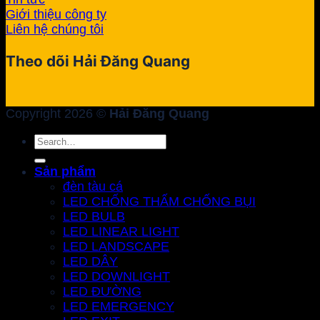
Giới thiệu công ty
Liên hệ chúng tôi
Theo dõi Hải Đăng Quang
Copyright 2026 ©
Hải Đăng Quang
Search
for:
Sản phẩm
đèn tàu cá
LED CHỐNG THẤM CHỐNG BỤI
LED BULB
LED LINEAR LIGHT
LED LANDSCAPE
LED DÂY
LED DOWNLIGHT
LED ĐƯỜNG
LED EMERGENCY