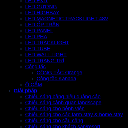
LED EXIT
LED GƯƠNG
LED HIGHBAY
LED MAGNETIC TRACKLIGHT 48V
LED ỐP TRẦN
LED PANEL
LED PHA
LED TRACKLIGHT
LED TUBE
LED WALL LIGHT
LED TRANG TRÍ
Công tắc
CÔNG TẮC Orange
Công tắc Kanada
Ổ CẮM
Giải pháp
Chiếu sáng bảng hiệu quảng cáo
Chiếu sáng cảnh quan landscape
Chiếu sáng cho bệnh viện
Chiếu sáng cho các farm stay & home stay
Chiếu sáng cho cầu cảng
Chiếu sáng cho khách sạn/resort