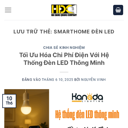
Bỏ
qua
nội
dung
LƯU TRỮ THẺ:
SMARTHOME ĐÈN LED
CHIA SẺ KINH NGHIỆM
Tối Ưu Hóa Chi Phí Điện Với Hệ
Thống Đèn LED Thông Minh
ĐĂNG VÀO
THÁNG 6 10, 2025
BỞI
NGUYỄN VINH
10
Th6