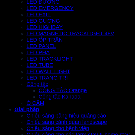
LED ĐƯỜNG
LED EMERGENCY
LED EXIT
LED GƯƠNG
LED HIGHBAY
LED MAGNETIC TRACKLIGHT 48V
LED ỐP TRẦN
LED PANEL
LED PHA
LED TRACKLIGHT
LED TUBE
LED WALL LIGHT
LED TRANG TRÍ
Công tắc
CÔNG TẮC Orange
Công tắc Kanada
Ổ CẮM
Giải pháp
Chiếu sáng bảng hiệu quảng cáo
Chiếu sáng cảnh quan landscape
Chiếu sáng cho bệnh viện
Chiếu sáng cho các farm stay & home stay