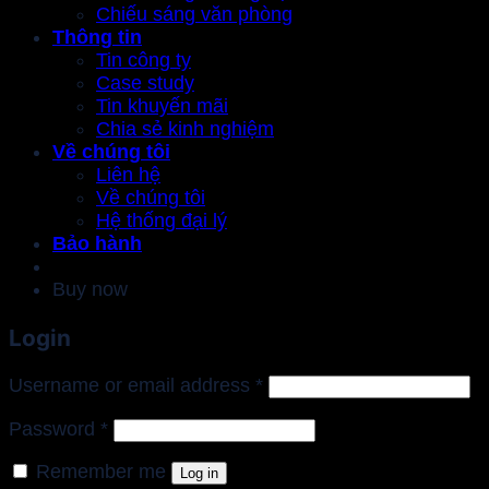
Chiếu sáng văn phòng
Thông tin
Tin công ty
Case study
Tin khuyến mãi
Chia sẻ kinh nghiệm
Về chúng tôi
Liên hệ
Về chúng tôi
Hệ thống đại lý
Bảo hành
Buy now
Login
Required
Username or email address
*
Required
Password
*
Remember me
Log in