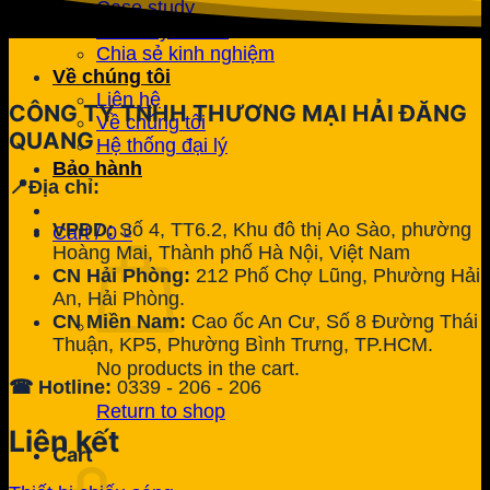
Case study
Tin khuyến mãi
Chia sẻ kinh nghiệm
Về chúng tôi
Liên hệ
CÔNG TY TNHH THƯƠNG MẠI HẢI ĐĂNG
Về chúng tôi
QUANG
Hệ thống đại lý
Bảo hành
📍Địa chỉ:
VPĐD:
Số 4, TT6.2, Khu đô thị Ao Sào, phường
Cart /
0
₫
Hoàng Mai, Thành phố Hà Nội, Việt Nam
CN Hải Phòng:
212 Phố Chợ Lũng, Phường Hải
An, Hải Phòng.
CN Miền Nam:
Cao ốc An Cư, Số 8 Đường Thái
Thuận, KP5, Phường Bình Trưng, TP.HCM.
No products in the cart.
☎ Hotline:
0339 - 206 - 206
Return to shop
Liên kết
Cart