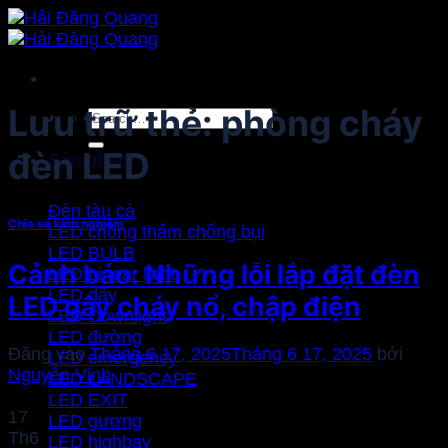
Bỏ
qua
nội
dung
Lưu trữ thẻ:
phòng cháy
Search
for:
đèn LED
Sản phẩm
Đèn tàu cá
Chia sẻ kinh nghiệm
LED chống thấm chống bụi
LED BULB
Cảnh báo: Những lỗi lắp đặt đèn
LED Linear light
LED dây
LED gây cháy nổ, chập điện
LED Downlight
LED đường
Đăng vào
Tháng 6 17, 2025
Tháng 6 17, 2025
bởi
LED emergency
Nguyễn Vinh
LED LANDSCAPE
LED EXIT
17
LED gương
Th6
LED highbay