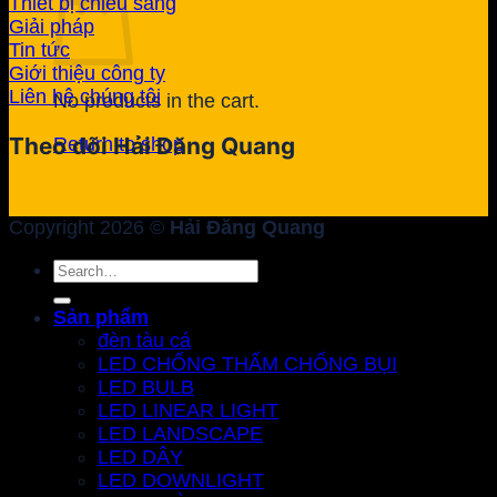
Thiết bị chiếu sáng
Giải pháp
Tin tức
Giới thiệu công ty
Liên hệ chúng tôi
No products in the cart.
Theo dõi Hải Đăng Quang
Return to shop
Copyright 2026 ©
Hải Đăng Quang
Search
for:
Sản phẩm
đèn tàu cá
LED CHỐNG THẤM CHỐNG BỤI
LED BULB
LED LINEAR LIGHT
LED LANDSCAPE
LED DÂY
LED DOWNLIGHT