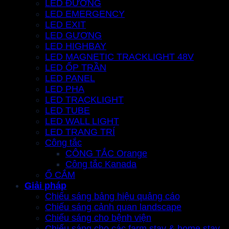
LED ĐƯỜNG
LED EMERGENCY
LED EXIT
LED GƯƠNG
LED HIGHBAY
LED MAGNETIC TRACKLIGHT 48V
LED ỐP TRẦN
LED PANEL
LED PHA
LED TRACKLIGHT
LED TUBE
LED WALL LIGHT
LED TRANG TRÍ
Công tắc
CÔNG TẮC Orange
Công tắc Kanada
Ổ CẮM
Giải pháp
Chiếu sáng bảng hiệu quảng cáo
Chiếu sáng cảnh quan landscape
Chiếu sáng cho bệnh viện
Chiếu sáng cho các farm stay & home stay