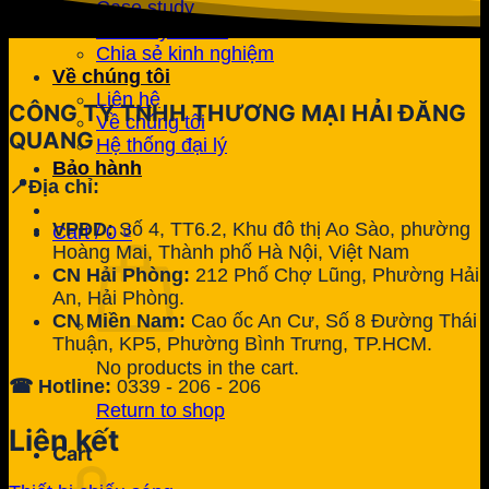
Case study
Tin khuyến mãi
Chia sẻ kinh nghiệm
Về chúng tôi
Liên hệ
CÔNG TY TNHH THƯƠNG MẠI HẢI ĐĂNG
Về chúng tôi
QUANG
Hệ thống đại lý
Bảo hành
📍Địa chỉ:
VPĐD:
Số 4, TT6.2, Khu đô thị Ao Sào, phường
Cart /
0
₫
Hoàng Mai, Thành phố Hà Nội, Việt Nam
CN Hải Phòng:
212 Phố Chợ Lũng, Phường Hải
An, Hải Phòng.
CN Miền Nam:
Cao ốc An Cư, Số 8 Đường Thái
Thuận, KP5, Phường Bình Trưng, TP.HCM.
No products in the cart.
☎ Hotline:
0339 - 206 - 206
Return to shop
Liên kết
Cart