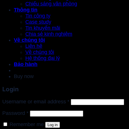
Chiếu sáng văn phòng
Thông tin
Tin công ty
Case study
Tin khuyến mãi
Chia sẻ kinh nghiệm
Về chúng tôi
Liên hệ
Về chúng tôi
Hệ thống đại lý
Bảo hành
Buy now
Login
Required
Username or email address
*
Required
Password
*
Remember me
Log in