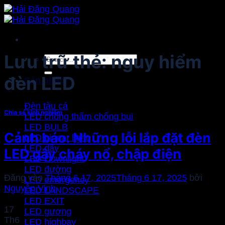
Bỏ
qua
nội
dung
Lưu trữ thẻ:
nguy hiểm
Search
for:
đèn LED
Sản phẩm
Đèn tàu cá
Chia sẻ kinh nghiệm
LED chống thấm chống bụi
LED BULB
Cảnh báo: Những lỗi lắp đặt đèn
LED Linear light
LED dây
LED gây cháy nổ, chập điện
LED Downlight
LED đường
Đăng vào
Tháng 6 17, 2025
Tháng 6 17, 2025
bởi
LED emergency
Nguyễn Vinh
LED LANDSCAPE
LED EXIT
17
LED gương
Th6
LED highbay