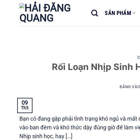
Bỏ
qua
SẢN PHẨM
nội
dung
C
Rối Loạn Nhịp Sinh 
ĐĂNG VÀ
09
Th5
Bạn có đang gặp phải tình trạng khó ngủ và mất 
vào ban đêm và khó thức dậy đúng giờ để làm việc khô
Nhịp sinh học, hay […]