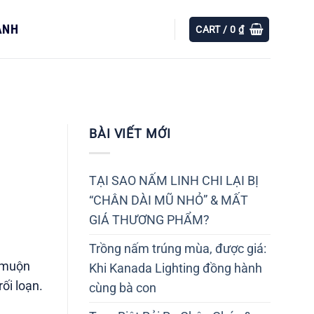
ÀNH
CART /
0
₫
BÀI VIẾT MỚI
TẠI SAO NẤM LINH CHI LẠI BỊ
“CHÂN DÀI MŨ NHỎ” & MẤT
GIÁ THƯƠNG PHẨM?
Trồng nấm trúng mùa, được giá:
t muộn
Khi Kanada Lighting đồng hành
́i loạn.
cùng bà con