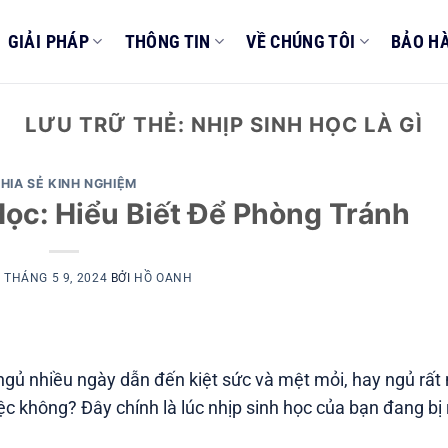
GIẢI PHÁP
THÔNG TIN
VỀ CHÚNG TÔI
BẢO H
LƯU TRỮ THẺ:
NHỊP SINH HỌC LÀ GÌ
HIA SẺ KINH NGHIỆM
Học: Hiểu Biết Để Phòng Tránh
O
THÁNG 5 9, 2024
BỞI
HỒ OANH
ngủ nhiều ngày dẫn đến kiệt sức và mệt mỏi, hay ngủ rấ
ng? Đây chính là lúc nhịp sinh học của bạn đang bị rô