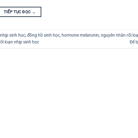
TIẾP TỤC ĐỌC
→
nhịp sinh học
,
đồng hồ sinh học
,
hormone melatonin
,
nguyên nhân rối lo
rối loạn nhịp sinh học
Để l