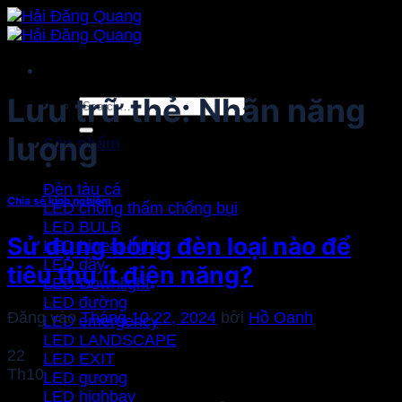
Bỏ
qua
nội
dung
Lưu trữ thẻ:
Nhãn năng
Search
for:
lượng
Sản phẩm
Đèn tàu cá
Chia sẻ kinh nghiệm
LED chống thấm chống bụi
LED BULB
Sử dụng bóng đèn loại nào để
LED Linear light
LED dây
tiêu thụ ít điện năng?
LED Downlight
LED đường
Đăng vào
Tháng 10 22, 2024
bởi
Hồ Oanh
LED emergency
LED LANDSCAPE
22
LED EXIT
Th10
LED gương
LED highbay