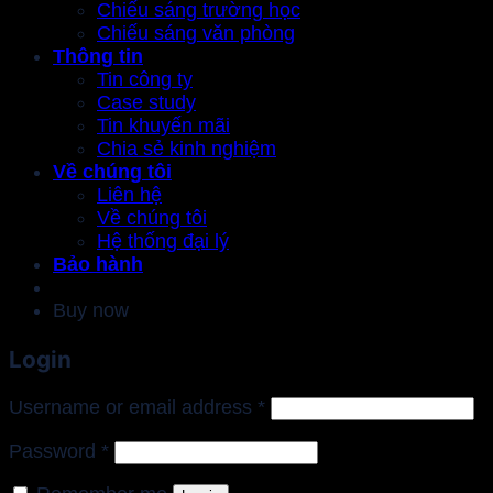
Chiếu sáng trường học
Chiếu sáng văn phòng
Thông tin
Tin công ty
Case study
Tin khuyến mãi
Chia sẻ kinh nghiệm
Về chúng tôi
Liên hệ
Về chúng tôi
Hệ thống đại lý
Bảo hành
Buy now
Login
Required
Username or email address
*
Required
Password
*