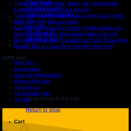
Case study
Trồng nấm trúng mùa, được giá: Khi Kanada
Tin khuyến mãi
Lighting đồng hành cùng bà con
Chia sẻ kinh nghiệm
Tạm Biệt Rủi Ro Chập Cháy & Điện Giật Trong
Về chúng tôi
Nhà Nấm Với Đèn 12V/24V
Liên hệ
Mối Liên Hệ Giữa Ánh Sáng Chuẩn 4000K Và
Về chúng tôi
Hàm Lượng Dược Tính Trong Nấm Linh Chi
Hệ thống đại lý
Bí Quyết Giúp Chủ Trại Nấm Linh Chi Tăng 20%
Bảo hành
Doanh Thu & Giảm 30% Chi Phí Thay Đèn
Danh mục
Cart /
0
₫
Case study
Chia sẻ kinh nghiệm
Chưa phân loại
Tin công ty
Tin khuyến mãi
No products in the cart.
Tin tức
Return to shop
Cart