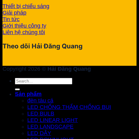
Thiết bị chiếu sáng
Giải pháp
Tin tức
Giới thiệu công ty
Liên hệ chúng tôi
Theo dõi Hải Đăng Quang
Copyright 2026 ©
Hải Đăng Quang
Search
for:
Sản phẩm
đèn tàu cá
LED CHỐNG THẤM CHỐNG BỤI
LED BULB
LED LINEAR LIGHT
LED LANDSCAPE
LED DÂY