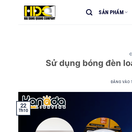
Bỏ
qua
SẢN PHẨM
nội
dung
C
Sử dụng bóng đèn loạ
ĐĂNG VÀO
22
Th10