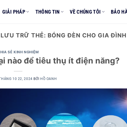
GIẢI PHÁP
THÔNG TIN
VỀ CHÚNG TÔI
BẢO H
LƯU TRỮ THẺ:
BÓNG ĐÈN CHO GIA ĐÌNH
HIA SẺ KINH NGHIỆM
i nào để tiêu thụ ít điện năng?
THÁNG 10 22, 2024
BỞI
HỒ OANH