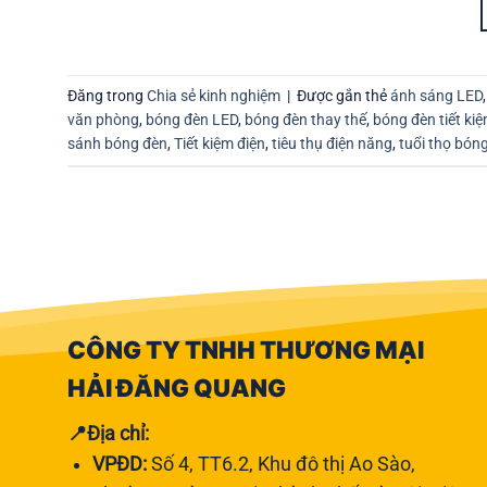
Đăng trong
Chia sẻ kinh nghiệm
|
Được gắn thẻ
ánh sáng LED
văn phòng
,
bóng đèn LED
,
bóng đèn thay thế
,
bóng đèn tiết kiệ
sánh bóng đèn
,
Tiết kiệm điện
,
tiêu thụ điện năng
,
tuổi thọ bón
CÔNG TY TNHH THƯƠNG MẠI
HẢI ĐĂNG QUANG
📍Địa chỉ:
VPĐD:
Số 4, TT6.2, Khu đô thị Ao Sào,