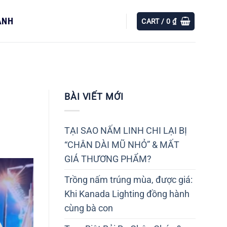
ÀNH
CART /
0
₫
BÀI VIẾT MỚI
TẠI SAO NẤM LINH CHI LẠI BỊ
“CHÂN DÀI MŨ NHỎ” & MẤT
GIÁ THƯƠNG PHẨM?
Trồng nấm trúng mùa, được giá:
Khi Kanada Lighting đồng hành
cùng bà con