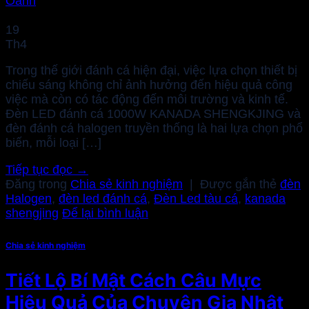
Oanh
19
Th4
Trong thế giới đánh cá hiện đại, việc lựa chọn thiết bị
chiếu sáng không chỉ ảnh hưởng đến hiệu quả công
việc mà còn có tác động đến môi trường và kinh tế.
Đèn LED đánh cá 1000W KANADA SHENGKJING và
đèn đánh cá halogen truyền thống là hai lựa chọn phổ
biến, mỗi loại […]
Tiếp tục đọc
→
Đăng trong
Chia sẻ kinh nghiệm
|
Được gắn thẻ
đèn
Halogen
,
đèn led đánh cá
,
Đèn Led tàu cá
,
kanada
shengjing
Để lại bình luận
Chia sẻ kinh nghiệm
Tiết Lộ Bí Mật Cách Câu Mực
Hiệu Quả Của Chuyên Gia Nhật