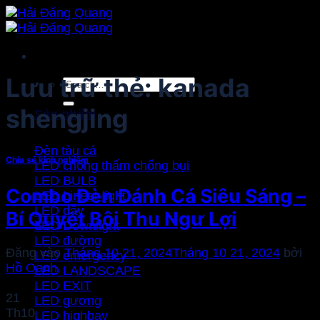
Bỏ
qua
nội
dung
Lưu trữ thẻ:
kanada
Search
for:
shengjing
Sản phẩm
Đèn tàu cá
Chia sẻ kinh nghiệm
LED chống thấm chống bụi
LED BULB
Combo Đèn Đánh Cá Siêu Sáng –
LED Linear light
LED dây
Bí Quyết Bội Thu Ngư Lợi
LED Downlight
LED đường
Đăng vào
Tháng 10 21, 2024
Tháng 10 21, 2024
bởi
LED emergency
Hồ Oanh
LED LANDSCAPE
LED EXIT
21
LED gương
Th10
LED highbay