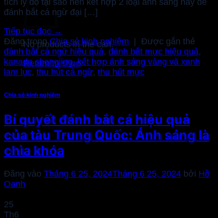
tích lý do tại sao nên kết hợp 2 loại ánh sáng này để
đánh bắt cá ngừ đại […]
Tiếp tục đọc
→
Đăng trong
Chia sẻ kinh nghiệm
|
Được gắn thẻ
No products in the cart.
đánh bắt cá ngừ hiệu quả
,
đánh bắt mực hiệu quả
,
kanada shengjing
,
kết hợp ánh sáng vàng và xanh
Return to shop
lam lục
,
thu hút cá ngừ
,
thu hút mực
Chia sẻ kinh nghiệm
Bí quyết đánh bắt cá hiệu quả
của tàu Trung Quốc: Ánh sáng là
chìa khóa
Đăng vào
Tháng 6 25, 2024
Tháng 6 25, 2024
bởi
Hồ
Oanh
25
Th6