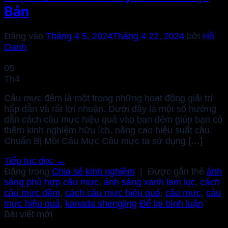
Bản
Đăng vào
Tháng 4 5, 2024
Tháng 4 22, 2024
bởi
Hồ
Oanh
05
Th4
Câu mực đêm là một trong những hoạt động giải trí
hấp dẫn và rất lợi nhuận. Dưới đây là một số hướng
dẫn cách câu mực hiệu quả vào ban đêm giúp bạn có
thêm kinh nghiệm hữu ích, nâng cao hiệu suất câu.
Chuẩn Bị Mồi Câu Mực Câu mực ta sử dụng […]
Tiếp tục đọc
→
Đăng trong
Chia sẻ kinh nghiệm
|
Được gắn thẻ
ánh
sáng phù hợp câu mực
,
ánh sáng xanh lam lục
,
cách
câu mực đêm
,
cách câu mực hiệu quả
,
câu mực
,
câu
mực hiệu quả
,
kanada shengjing
Để lại bình luận
Bài viết mới