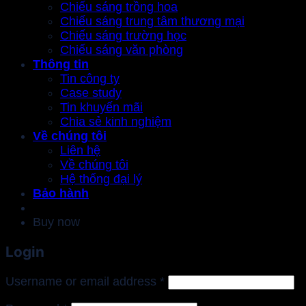
Chiếu sáng trồng hoa
Chiếu sáng trung tâm thương mại
Chiếu sáng trường học
Chiếu sáng văn phòng
Thông tin
Tin công ty
Case study
Tin khuyến mãi
Chia sẻ kinh nghiệm
Về chúng tôi
Liên hệ
Về chúng tôi
Hệ thống đại lý
Bảo hành
Buy now
Login
Required
Username or email address
*