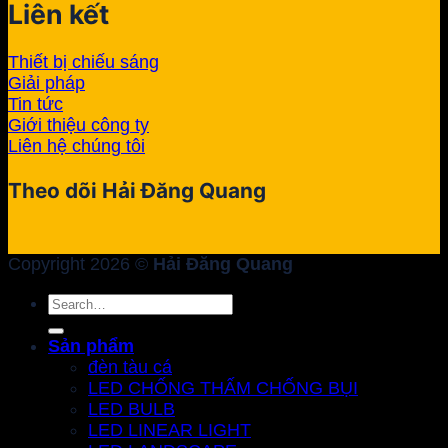
Liên kết
Thiết bị chiếu sáng
Giải pháp
Tin tức
Giới thiệu công ty
Liên hệ chúng tôi
Theo dõi Hải Đăng Quang
Copyright 2026 ©
Hải Đăng Quang
Search
for:
Sản phẩm
đèn tàu cá
LED CHỐNG THẤM CHỐNG BỤI
LED BULB
LED LINEAR LIGHT