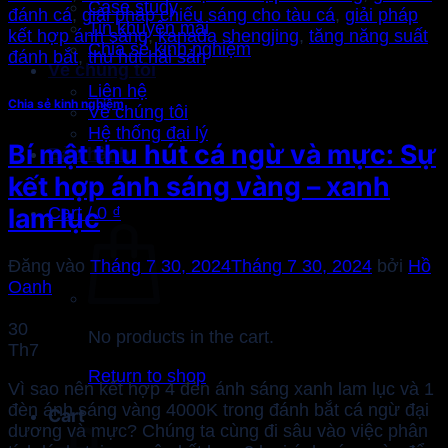
Case study
đánh cá
,
giải pháp chiếu sáng cho tàu cá
,
giải pháp
Tin khuyến mãi
kết hợp ánh sáng
,
kanada shengjing
,
tăng năng suất
Chia sẻ kinh nghiệm
đánh bắt
,
thu hút hải sản
Về chúng tôi
Liên hệ
Chia sẻ kinh nghiệm
Về chúng tôi
Hệ thống đại lý
Bí mật thu hút cá ngừ và mực: Sự
Bảo hành
kết hợp ánh sáng vàng – xanh
lam lục
Cart /
0
₫
Đăng vào
Tháng 7 30, 2024
Tháng 7 30, 2024
bởi
Hồ
Oanh
30
No products in the cart.
Th7
Return to shop
Vì sao nên kết hợp 4 đèn ánh sáng xanh lam lục và 1
đèn ánh sáng vàng 4000K trong đánh bắt cá ngừ đại
Cart
dương và mực? Chúng ta cùng đi sâu vào việc phân