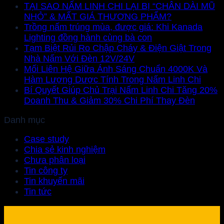
TẠI SAO NẤM LINH CHI LẠI BỊ “CHÂN DÀI MŨ
NHỎ” & MẤT GIÁ THƯƠNG PHẨM?
Trồng nấm trúng mùa, được giá: Khi Kanada
Lighting đồng hành cùng bà con
Tạm Biệt Rủi Ro Chập Cháy & Điện Giật Trong
Nhà Nấm Với Đèn 12V/24V
Mối Liên Hệ Giữa Ánh Sáng Chuẩn 4000K Và
Hàm Lượng Dược Tính Trong Nấm Linh Chi
Bí Quyết Giúp Chủ Trại Nấm Linh Chi Tăng 20%
Doanh Thu & Giảm 30% Chi Phí Thay Đèn
Danh mục
Case study
Chia sẻ kinh nghiệm
Chưa phân loại
Tin công ty
Tin khuyến mãi
Tin tức