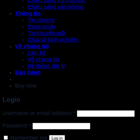
Chiếu sáng trường học
Chiếu sáng văn phòng
Thông tin
Tin công ty
Case study
Tin khuyến mãi
Chia sẻ kinh nghiệm
Về chúng tôi
Liên hệ
Về chúng tôi
Hệ thống đại lý
Bảo hành
Buy now
Login
Required
Username or email address
*
Required
Password
*
Remember me
Log in