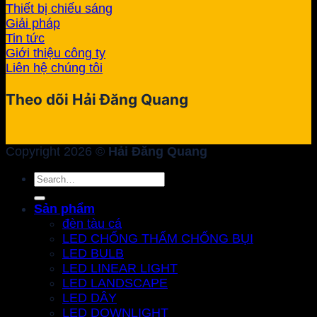
Thiết bị chiếu sáng
Giải pháp
Tin tức
Giới thiệu công ty
Liên hệ chúng tôi
Theo dõi Hải Đăng Quang
Copyright 2026 ©
Hải Đăng Quang
Search
for:
Sản phẩm
đèn tàu cá
LED CHỐNG THẤM CHỐNG BỤI
LED BULB
LED LINEAR LIGHT
LED LANDSCAPE
LED DÂY
LED DOWNLIGHT