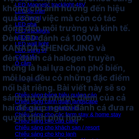
LED Magnetic tracklight 48V
không chỉ ảnh hưởng đến hiệu
LED ốp trần
quả công việc mà còn có tác
LED panel
LED pha
động đến môi trường và kinh tế.
LED tracklight
Đèn LED đánh cá 1000W
LED tube
LED wall light
KANADA SHENGKJING và
LED trang trí
đèn đánh cá halogen truyền
Công tắc
Ổ cắm
thống là hai lựa chọn phổ biến,
mỗi loại đều có những đặc điểm
Giải pháp
nổi bật riêng. Bài viết này sẽ so
Chiếu sáng bảng hiệu quảng cáo
sánh ưu và nhược điểm của cả
Chiếu sáng cảnh quan landscape
hai để giúp người đánh cá đưa ra
Chiếu sáng cho bệnh viện
Chiếu sáng cho các farm stay & home stay
quyết định phù hợp.
Chiếu sáng cho cầu cảng
Chiếu sáng cho khách sạn / resort
Chiếu sáng cho kho lạnh