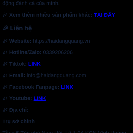
động đánh cá của mình.
🎉
Xem thêm nhiều sản phẩm khác:
TẠI ĐÂY
🎉
Liên hệ
🌿
Website:
https://haidangquang.vn
🌿
Hotline/Zalo:
0339206206
🌿
Tiktok:
LINK
🌿
Email:
info@haidangquang.com
🌿
Facebook Fanpage:
LINK
🌿
Youtube:
LINK
🌿
Địa chỉ:
Trụ sở chính
Tầng 5 Tòa nhà Nam Hải, Lô 1-9A KCN Vĩnh Hoàng,