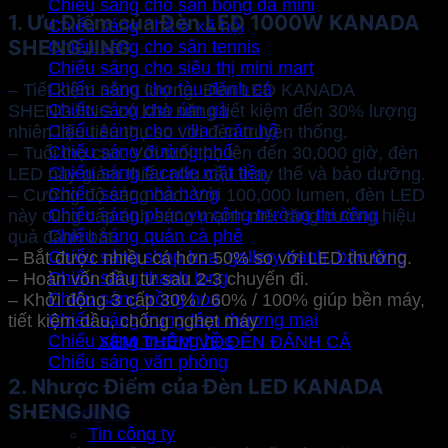
Chiếu sáng cho sân bóng đá mini
1. Ưu Điểm của Đèn LED 1000W KANADA
Chiếu sáng nhà ở xã hội
SHENGJING
Chiếu sáng cho sân tennis
Chiếu sáng cho siêu thị mini mart
Chiếu sáng cho tàu đánh cá
– Tiết kiệm năng lượng: Đèn LED KANADA
Chiếu sáng cho úm gà
SHENGJING có khả năng tiết kiệm đến 30% lượng
Chiếu sáng cho villa / căn hộ
nhiên liệu tiêu thụ so với đèn truyền thống.
Chiếu sáng đường phố
– Tuổi thọ cao: Với tuổi thọ lên đến 30,000 giờ, đèn
Chiếu sáng facade mặt tiền
LED này giảm thiểu nhu cầu thay thế và bảo dưỡng.
Chiếu sáng nhà hàng
– Cường độ sáng cao: Với 100,000 lumen, đèn LED
Chiếu sáng phục vụ công trường thi công
này cung cấp ánh sáng mạnh mẽ, tăng cường hiệu
Chiếu sáng quán cà phê
quả đánh bắt.
Chiếu sáng shop hoa, gallery tranh, bảo tàng
– Bắt được nhiều cá hơn 50% so với LED thường.
Chiếu sáng thanh long
– Hoàn vốn đầu tư sau 2-3 chuyến đi.
Chiếu sáng trồng hoa
– Khởi động 3 cấp 30% / 60% / 100% giúp bền máy,
Chiếu sáng trung tâm thương mại
tiết kiệm dầu, chống nghẹt máy
Chiếu sáng trường học
XEM THÊM VỀ ĐÈN ĐÁNH CÁ
Chiếu sáng văn phòng
2. Nhược Điểm của Đèn LED KANADA
SHENGJING
Thông tin
Tin công ty