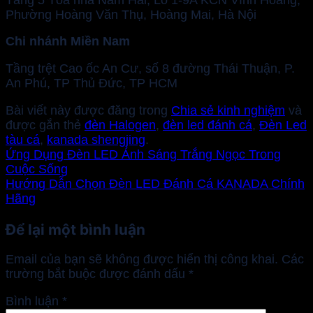
Phường Hoàng Văn Thụ, Hoàng Mai, Hà Nội
Chi nhánh Miền Nam
Tầng trệt Cao ốc An Cư, số 8 đường Thái Thuận, P.
An Phú, TP Thủ Đức, TP HCM
Bài viết này được đăng trong
Chia sẻ kinh nghiệm
và
được gắn thẻ
đèn Halogen
,
đèn led đánh cá
,
Đèn Led
tàu cá
,
kanada shengjing
.
Ứng Dụng Đèn LED Ánh Sáng Trắng Ngọc Trong
Cuộc Sống
Hướng Dẫn Chọn Đèn LED Đánh Cá KANADA Chính
Hãng
Để lại một bình luận
Email của bạn sẽ không được hiển thị công khai.
Các
trường bắt buộc được đánh dấu
*
Bình luận
*