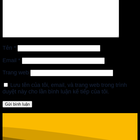
Tên
*
Email
*
Trang web
Lưu tên của tôi, email, và trang web trong trình
duyệt này cho lần bình luận kế tiếp của tôi.