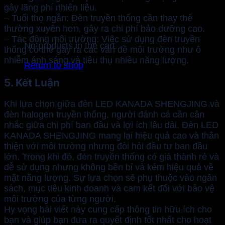
gây lãng phí nhiên liệu.
– Tuổi thọ ngắn: Đèn truyền thống cần thay thế
thường xuyên hơn, gây ra chi phí bảo dưỡng cao.
– Tác động môi trường: Việc sử dụng đèn truyền
No products in the cart.
thống có thể gây ra các vấn đề môi trường như ô
nhiễm ánh sáng và tiêu thụ nhiều năng lượng.
Return to shop
5. Kết Luận
Khi lựa chọn giữa đèn LED KANADA SHENGJING và
đèn halogen truyền thống, người đánh cá cần cân
nhắc giữa chi phí ban đầu và lợi ích lâu dài. Đèn LED
KANADA SHENGJING mang lại hiệu quả cao và thân
thiện với môi trường nhưng đòi hỏi đầu tư ban đầu
lớn. Trong khi đó, đèn truyền thống có giá thành rẻ và
dễ sử dụng nhưng không bền bỉ và kém hiệu quả về
mặt năng lượng. Sự lựa chọn sẽ phụ thuộc vào ngân
sách, mục tiêu kinh doanh và cam kết đối với bảo vệ
môi trường của từng người.
Hy vọng bài viết này cung cấp thông tin hữu ích cho
bạn và giúp bạn đưa ra quyết định tốt nhất cho hoạt