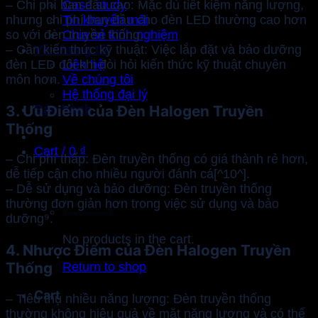
Case study
– Chi phí ban đầu cao: Mặc dù tiết kiệm năng lượng,
Tin khuyến mãi
nhưng chi phí ban đầu cho đèn LED thường cao hơn
Chia sẻ kinh nghiệm
so với đèn truyền thống.
Về chúng tôi
– Cần kiến thức kỹ thuật: Việc lắp đặt và bảo dưỡng
Liên hệ
đèn LED đôi khi đòi hỏi kiến thức kỹ thuật chuyên
Về chúng tôi
môn hơn.
Hệ thống đại lý
Bảo hành
3. Ưu Điểm của Đèn H
alogen
Truyền
Thống
Cart /
0
₫
– Chi phí thấp: Đèn truyền thống có giá thành rẻ hơn,
dễ tiếp cận cho nhiều người đánh cá[^10^].
– Dễ sử dụng và bảo dưỡng: Đèn truyền thống
thường đơn giản hơn trong việc sử dụng và bảo
dưỡng⁹.
No products in the cart.
4. Nhược Điểm của Đèn
H
alogen
Truyền
Thống
Return to shop
Cart
– Tiêu thụ nhiều năng lượng: Đèn truyền thống
thường không hiệu quả về mặt năng lượng và có thể