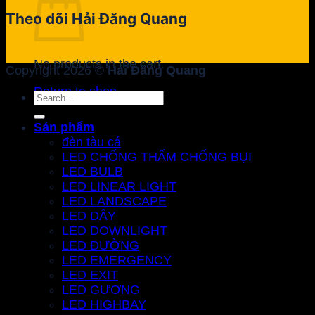
Theo dõi Hải Đăng Quang
No products in the cart.
Copyright 2026 ©
Hải Đăng Quang
Return to shop
Search
for:
Sản phẩm
đèn tàu cá
LED CHỐNG THẤM CHỐNG BỤI
LED BULB
LED LINEAR LIGHT
LED LANDSCAPE
LED DÂY
LED DOWNLIGHT
LED ĐƯỜNG
LED EMERGENCY
LED EXIT
LED GƯƠNG
LED HIGHBAY