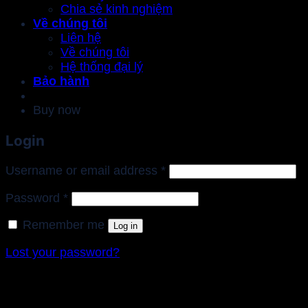
Chia sẻ kinh nghiệm
Về chúng tôi
Liên hệ
Về chúng tôi
Hệ thống đại lý
Bảo hành
Buy now
Login
Required
Username or email address
*
Required
Password
*
Remember me
Log in
Lost your password?