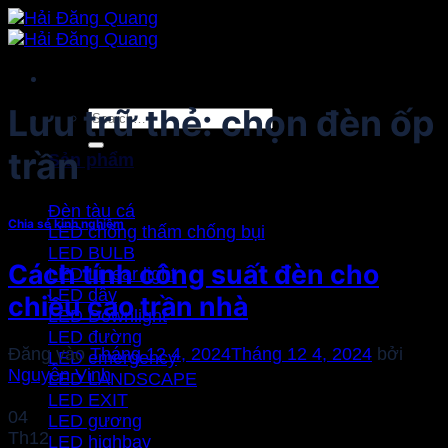
Bỏ
qua
nội
dung
Lưu trữ thẻ:
chọn đèn ốp
Search
for:
trần
Sản phẩm
Đèn tàu cá
Chia sẻ kinh nghiệm
LED chống thấm chống bụi
LED BULB
Cách tính công suất đèn cho
LED Linear light
LED dây
chiều cao trần nhà
LED Downlight
LED đường
Đăng vào
Tháng 12 4, 2024
Tháng 12 4, 2024
bởi
LED emergency
Nguyễn Vinh
LED LANDSCAPE
LED EXIT
04
LED gương
Th12
LED highbay