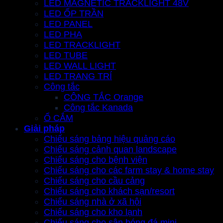
LED MAGNETIC TRACKLIGHT 48V
LED ỐP TRẦN
LED PANEL
LED PHA
LED TRACKLIGHT
LED TUBE
LED WALL LIGHT
LED TRANG TRÍ
Công tắc
CÔNG TẮC Orange
Công tắc Kanada
Ổ CẮM
Giải pháp
Chiếu sáng bảng hiệu quảng cáo
Chiếu sáng cảnh quan landscape
Chiếu sáng cho bệnh viện
Chiếu sáng cho các farm stay & home stay
Chiếu sáng cho cầu cảng
Chiếu sáng cho khách sạn/resort
Chiếu sáng nhà ở xã hội
Chiếu sáng cho kho lạnh
Chiếu sáng cho sân bóng đá mini