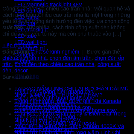
LED Magnetic tracklight 48V
Công suất đèn và chiều cao trần nhà: Mối quan hệ và
LED ốp trần
cách tính toán Chiều cao trần nhà là một trong những
LED panel
yếu tố quan trọng ảnh hưởng đến việc lựa chọn công
LED pha
suất đèn. Tuy nhiên, cách tính công suất đèn không
LED tracklight
chỉ dựa vào yếu tố này mà còn phụ thuộc vào […]
LED tube
LED wall light
Tiếp tục đọc
→
LED trang trí
Đăng trong
Chia sẻ kinh nghiệm
|
Được gắn thẻ
Công tắc
chiều cao trần nhà
,
chọn đèn âm trần
,
chọn đèn ốp
Ổ cắm
trần
,
chọn đèn theo chiều cao trần nhà
,
công suất
đèn
,
decor
Giải pháp
Bài viết mới
TẠI SAO NẤM LINH CHI LẠI BỊ “CHÂN DÀI MŨ
Chiếu sáng bảng hiệu quảng cáo
NHỎ” & MẤT GIÁ THƯƠNG PHẨM?
Chiếu sáng cảnh quan landscape
Trồng nấm trúng mùa, được giá: Khi Kanada
Chiếu sáng cho bệnh viện
Lighting đồng hành cùng bà con
Chiếu sáng cho các farm stay & home stay
Tạm Biệt Rủi Ro Chập Cháy & Điện Giật Trong
Chiếu sáng cho cầu cảng
Nhà Nấm Với Đèn 12V/24V
Chiếu sáng cho khách sạn / resort
Mối Liên Hệ Giữa Ánh Sáng Chuẩn 4000K Và
Chiếu sáng cho kho lạnh
Hàm Lượng Dược Tính Trong Nấm Linh Chi