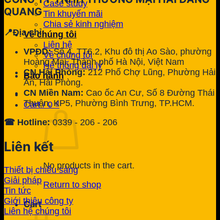
Case study
QUANG
Tin khuyến mãi
Chia sẻ kinh nghiệm
📍Địa chỉ:
Về chúng tôi
Liên hệ
VPĐD:
Số 4, TT6.2, Khu đô thị Ao Sào, phường
Về chúng tôi
Hoàng Mai, Thành phố Hà Nội, Việt Nam
Hệ thống đại lý
CN Hải Phòng:
212 Phố Chợ Lũng, Phường Hải
Bảo hành
An, Hải Phòng.
CN Miền Nam:
Cao ốc An Cư, Số 8 Đường Thái
Thuận, KP5, Phường Bình Trưng, TP.HCM.
Cart /
0
₫
☎ Hotline:
0339 - 206 - 206
Liên kết
No products in the cart.
Thiết bị chiếu sáng
Giải pháp
Return to shop
Tin tức
Giới thiệu công ty
Cart
Liên hệ chúng tôi