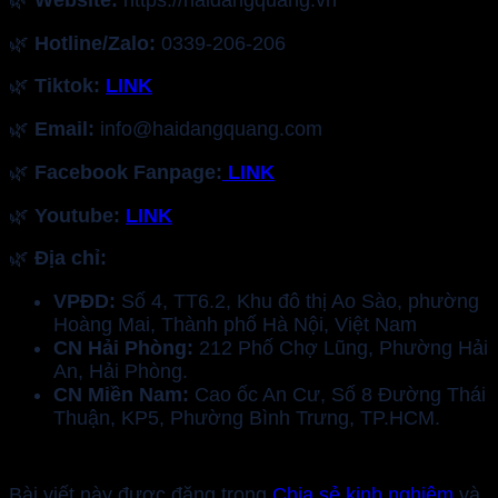
🌿
Hotline/Zalo:
0339-206-206
🌿
Tiktok:
LINK
🌿
Email:
info@haidangquang.com
🌿
Facebook Fanpage:
LINK
🌿
Youtube:
LINK
🌿
Địa chỉ:
VPĐD:
Số 4, TT6.2, Khu đô thị Ao Sào, phường
Hoàng Mai, Thành phố Hà Nội, Việt Nam
CN Hải Phòng:
212 Phố Chợ Lũng, Phường Hải
An, Hải Phòng.
CN Miền Nam:
Cao ốc An Cư, Số 8 Đường Thái
Thuận, KP5, Phường Bình Trưng, TP.HCM.
Bài viết này được đăng trong
Chia sẻ kinh nghiệm
và