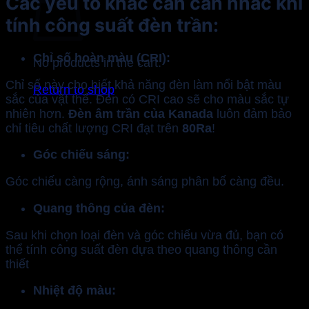
Các yếu tố khác cần cân nhắc khi
tính công suất đèn trần:
Chỉ số hoàn màu (CRI):
No products in the cart.
Chỉ số này cho biết khả năng đèn làm nổi bật màu
Return to shop
sắc của vật thể. Đèn có CRI cao sẽ cho màu sắc tự
nhiên hơn.
Đèn âm trần của Kanada
luôn đảm bảo
chỉ tiêu chất lượng CRI đạt trên
80Ra
!
Góc chiếu sáng:
Góc chiếu càng rộng, ánh sáng phân bố càng đều.
Quang thông của đèn:
Sau khi chọn loại đèn và góc chiếu vừa đủ, bạn có
thể tính công suất đèn dựa theo quang thông cần
thiết
Nhiệt độ màu: