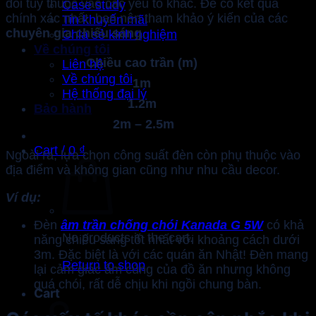
đổi tùy thuộc vào các yếu tố khác. Để có kết quả
Case study
chính xác nhất, bạn nên tham khảo ý kiến của các
Tin khuyến mãi
chuyên gia chiếu sáng
.
Chia sẻ kinh nghiệm
Về chúng tôi
Chiều cao trần (m)
Liên hệ
Về chúng tôi
1m
Hệ thống đại lý
1.2m
Bảo hành
2m – 2.5m
Cart /
0
₫
Ngoài ra, lựa chọn công suất đèn còn phụ thuộc vào
địa điểm và không gian cũng như nhu cầu decor.
Ví dụ:
Đèn
âm trần chống chói Kanada G 5W
có khả
No products in the cart.
năng chiếu sáng tốt nhất với khoảng cách dưới
3m. Đặc biệt là với các quán ăn Nhật! Đèn mang
Return to shop
lại cảm giác ấm cúng của đồ ăn nhưng không
quá chói, rất dễ chịu khi ngồi chung bàn.
Cart