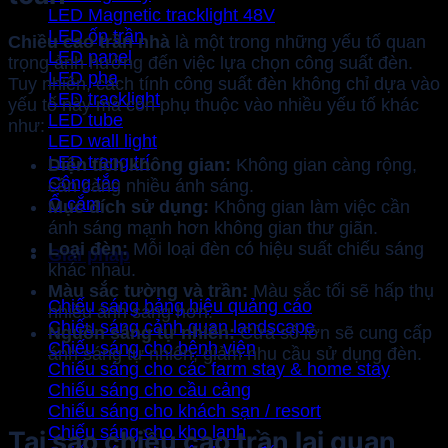
LED Magnetic tracklight 48V
LED ốp trần
Chiều cao trần nhà
là một trong những yếu tố quan
LED panel
trọng ảnh hưởng đến việc lựa chọn công suất đèn.
LED pha
Tuy nhiên, cách tính công suất đèn không chỉ dựa vào
LED tracklight
yếu tố này mà còn phụ thuộc vào nhiều yếu tố khác
LED tube
như:
LED wall light
LED trang trí
Diện tích không gian:
Không gian càng rộng,
Công tắc
cần càng nhiều ánh sáng.
Ổ cắm
Mục đích sử dụng:
Không gian làm việc cần
ánh sáng mạnh hơn không gian thư giãn.
Loại đèn:
Mỗi loại đèn có hiệu suất chiếu sáng
Giải pháp
khác nhau.
Màu sắc tường và trần:
Màu sắc tối sẽ hấp thụ
Chiếu sáng bảng hiệu quảng cáo
nhiều ánh sáng hơn.
Chiếu sáng cảnh quan landscape
Nguồn sáng tự nhiên:
Cửa sổ lớn sẽ cung cấp
Chiếu sáng cho bệnh viện
ánh sáng tự nhiên, giảm nhu cầu sử dụng đèn.
Chiếu sáng cho các farm stay & home stay
Chiếu sáng cho cầu cảng
Chiếu sáng cho khách sạn / resort
Chiếu sáng cho kho lạnh
Tại sao chiều cao trần lại quan