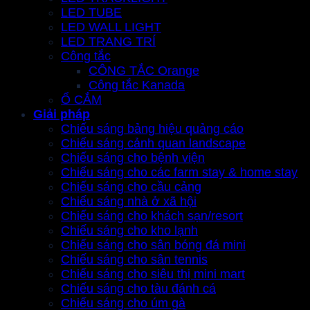
LED TUBE
LED WALL LIGHT
LED TRANG TRÍ
Công tắc
CÔNG TẮC Orange
Công tắc Kanada
Ổ CẮM
Giải pháp
Chiếu sáng bảng hiệu quảng cáo
Chiếu sáng cảnh quan landscape
Chiếu sáng cho bệnh viện
Chiếu sáng cho các farm stay & home stay
Chiếu sáng cho cầu cảng
Chiếu sáng nhà ở xã hội
Chiếu sáng cho khách sạn/resort
Chiếu sáng cho kho lạnh
Chiếu sáng cho sân bóng đá mini
Chiếu sáng cho sân tennis
Chiếu sáng cho siêu thị mini mart
Chiếu sáng cho tàu đánh cá
Chiếu sáng cho úm gà