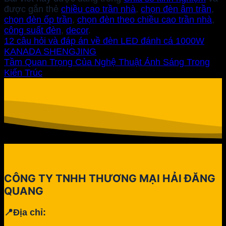
được gắn thẻ
chiều cao trần nhà
,
chọn đèn âm trần
,
chọn đèn ốp trần
,
chọn đèn theo chiều cao trần nhà
,
công suất đèn
,
decor
.
12 câu hỏi và đáp án về đèn LED đánh cá 1000W
KANADA SHENGJING
Tầm Quan Trọng Của Nghệ Thuật Ánh Sáng Trong
Kiến Trúc
CÔNG TY TNHH THƯƠNG MẠI HẢI ĐĂNG
QUANG
📍Địa chỉ: