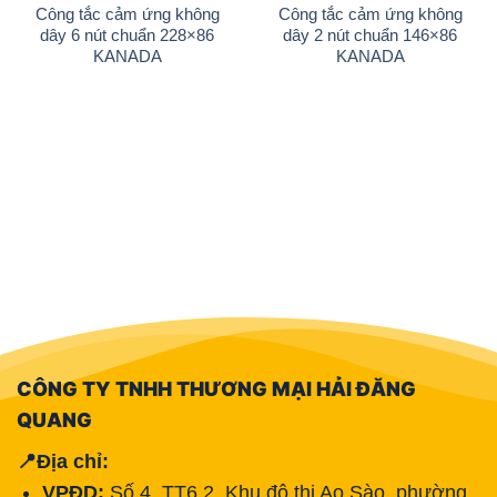
Add to
Add to
Công tắc cảm ứng không
Công tắc cảm ứng không
wishlist
wishlist
dây 6 nút chuẩn 228×86
dây 2 nút chuẩn 146×86
KANADA
KANADA
CÔNG TY TNHH THƯƠNG MẠI HẢI ĐĂNG
QUANG
📍Địa chỉ:
VPĐD:
Số 4, TT6.2, Khu đô thị Ao Sào, phường