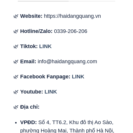
🌿
Website:
https://haidangquang.vn
🌿
Hotline/Zalo:
0339-206-206
🌿
Tiktok:
LINK
🌿
Email:
info@haidangquang.com
🌿
Facebook Fanpage:
LINK
🌿
Youtube:
LINK
🌿
Địa chỉ:
VPĐD:
Số 4, TT6.2, Khu đô thị Ao Sào,
phường Hoàng Mai, Thành phố Hà Nội,