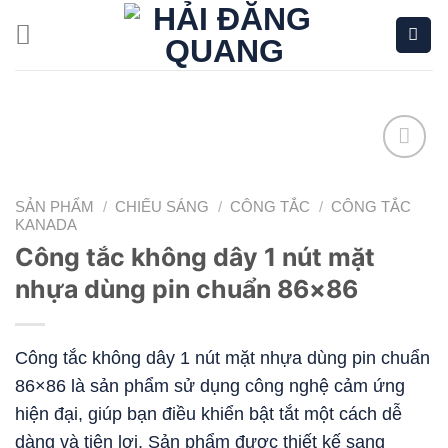
Bỏ
qua
nội
dung
Add to
wishlist
SẢN PHẨM
/
CHIẾU SÁNG
/
CÔNG TẮC
/
CÔNG TẮC
KANADA
Công tắc không dây 1 nút mặt
nhựa dùng pin chuẩn 86×86
Công tắc không dây 1 nút mặt nhựa dùng pin chuẩn
86×86 là sản phẩm sử dụng công nghệ cảm ứng
hiện đại, giúp bạn điều khiển bật tắt một cách dễ
dàng và tiện lợi. Sản phẩm được thiết kế sang