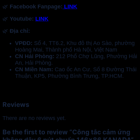
🌿
Facebook Fanpage:
LINK
🌿
Youtube:
LINK
🌿
Địa chỉ:
VPĐD:
Số 4, TT6.2, Khu đô thị Ao Sào, phường
Hoàng Mai, Thành phố Hà Nội, Việt Nam
CN Hải Phòng:
212 Phố Chợ Lũng, Phường Hải
An, Hải Phòng.
CN Miền Nam:
Cao ốc An Cư, Số 8 Đường Thái
Thuận, KP5, Phường Bình Trưng, TP.HCM.
Reviews
There are no reviews yet.
Be the first to review “Công tắc cảm ứng
không dây 6 nút chuẩn 146×86 KANADA”