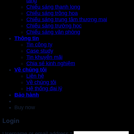
tàng
Chiếu sáng thanh long
Chiếu sáng trồng hoa
Chiếu sáng trung tâm thương mại
Chiếu sáng trường học
Chiếu sáng văn phòng
Thông tin
Tin công ty
Case study
Tin khuyến mãi
Chia sẻ kinh nghiệm
Về chúng tôi
Liên hệ
Về chúng tôi
Hệ thống đại lý
Bảo hành
Buy now
Login
Required
Username or email address
*