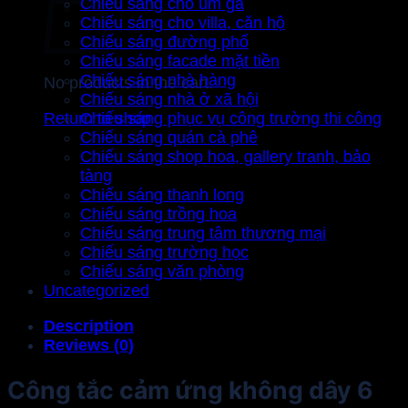
Chiếu sáng cho úm gà
Chiếu sáng cho villa, căn hộ
Chiếu sáng đường phố
Chiếu sáng facade mặt tiền
Chiếu sáng nhà hàng
No products in the cart.
Chiếu sáng nhà ở xã hội
Chiếu sáng phục vụ công trường thi công
Return to shop
Chiếu sáng quán cà phê
Chiếu sáng shop hoa, gallery tranh, bảo
tàng
Chiếu sáng thanh long
Chiếu sáng trồng hoa
Chiếu sáng trung tâm thương mại
Chiếu sáng trường học
Chiếu sáng văn phòng
Uncategorized
Description
Reviews (0)
Công tắc cảm ứng không dây 6