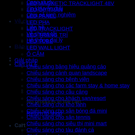
Case study
LED MAGNETIC TRACKLIGHT 48V
Tin khuyến mãi
LED ỐP TRẦN
Chia sẻ kinh nghiệm
LED PANEL
Về chúng tôi
LED PHA
Liên hệ
LED TRACKLIGHT
Về chúng tôi
LED TRANG TRÍ
Hệ thống đại lý
LED TUBE
Bảo hành
LED WALL LIGHT
Ổ CẮM
Giải pháp
Cart /
0
₫
Chiếu sáng bảng hiệu quảng cáo
Chiếu sáng cảnh quan landscape
Chiếu sáng cho bệnh viện
Chiếu sáng cho các farm stay & home stay
Chiếu sáng cho cầu cảng
Chiếu sáng cho khách sạn/resort
No products in the cart.
Chiếu sáng cho kho lạnh
Chiếu sáng cho sân bóng đá mini
Return to shop
Chiếu sáng cho sân tennis
Chiếu sáng cho siêu thị mini mart
Cart
Chiếu sáng cho tàu đánh cá