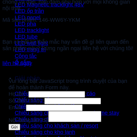
chống va đập, bảo đảm phù hợp với mọi không gian
LED Magnetic tracklight 48V
nội thất.
LED ốp trần
LED panel
Mã sản phẩm: 146-WW6Y-YKM
LED pha
LED tracklight
LED tube
Bạn có bất kỳ thắc mắc hay vấn đề gì liên quan đến
LED wall light
sản phẩm này? Đừng ngần ngại liên hệ với chúng tôi!
LED trang trí
Công tắc
Ổ cắm
liên hệ ngay
Giải pháp
Vui lòng bật JavaScript trong trình duyệt của bạn
để hoàn thành Form này.
Chiếu sáng bảng hiệu quảng cáo
Họ tên
*
Chiếu sáng cảnh quan landscape
Số điện thoại
*
Chiếu sáng cho bệnh viện
Email
*
Chiếu sáng cho các farm stay & home stay
Chiếu sáng cho cầu cảng
Nội dung liên hệ
Chiếu sáng cho khách sạn / resort
Gửi
Chiếu sáng cho kho lạnh