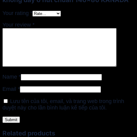
Your rating
*
Your review
*
Name
*
Email
*
Lưu tên của tôi, email, và trang web trong trình
duyệt này cho lần bình luận kế tiếp của tôi.
Related products