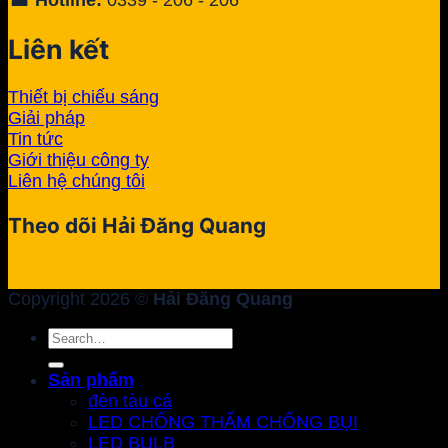
Liên kết
Thiết bị chiếu sáng
Giải pháp
Tin tức
Giới thiệu công ty
Liên hệ chúng tôi
Theo dõi Hải Đăng Quang
Copyright 2026 ©
Hải Đăng Quang
Search
for:
Sản phẩm
đèn tàu cá
LED CHỐNG THẤM CHỐNG BỤI
LED BULB