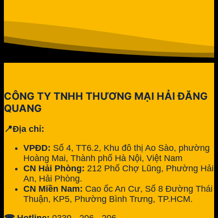
CÔNG TY TNHH THƯƠNG MẠI HẢI ĐĂNG
QUANG
📍Địa chỉ:
VPĐD:
Số 4, TT6.2, Khu đô thị Ao Sào, phường
Hoàng Mai, Thành phố Hà Nội, Việt Nam
CN Hải Phòng:
212 Phố Chợ Lũng, Phường Hải
An, Hải Phòng.
CN Miền Nam:
Cao ốc An Cư, Số 8 Đường Thái
Thuận, KP5, Phường Bình Trưng, TP.HCM.
☎ Hotline:
0339 - 206 - 206