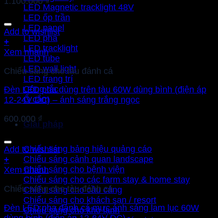
1.100.000
₫
LED Magnetic tracklight 48V
LED ốp trần
LED panel
Add to wishlist
LED pha
+
LED tracklight
Xem nhanh
LED tube
LED wall light
Chiếu sáng cho tàu đánh cá
LED trang trí
Công tắc
Đèn LED pha dùng trên tàu 60W dùng bình (điện áp
Ổ cắm
12-24V DC) – ánh sáng trắng ngọc
600.000
₫
Giải pháp
Chiếu sáng bảng hiệu quảng cáo
Add to wishlist
Chiếu sáng cảnh quan landscape
+
Chiếu sáng cho bệnh viện
Xem nhanh
Chiếu sáng cho các farm stay & home stay
Chiếu sáng cho tàu đánh cá
Chiếu sáng cho cầu cảng
Chiếu sáng cho khách sạn / resort
Đèn LED pha đánh cá mực ánh sáng lam lục 60W
Chiếu sáng cho kho lạnh
dùng bình (điện áp 12-24V DC)