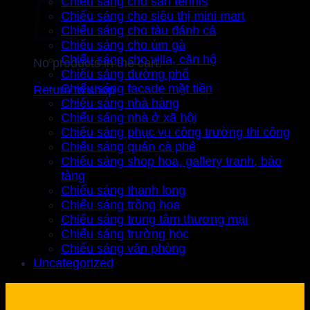
Chiếu sáng cho sân tennis
Chiếu sáng cho siêu thị mini mart
Chiếu sáng cho tàu đánh cá
Chiếu sáng cho úm gà
Chiếu sáng cho villa, căn hộ
No products in the cart.
Chiếu sáng đường phố
Chiếu sáng facade mặt tiền
Return to shop
Chiếu sáng nhà hàng
Chiếu sáng nhà ở xã hội
Chiếu sáng phục vụ công trường thi công
Chiếu sáng quán cà phê
Chiếu sáng shop hoa, gallery tranh, bảo
tàng
Chiếu sáng thanh long
Chiếu sáng trồng hoa
Chiếu sáng trung tâm thương mại
Chiếu sáng trường học
Chiếu sáng văn phòng
Uncategorized