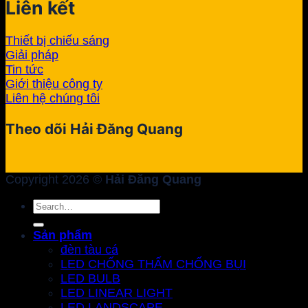
Liên kết
Thiết bị chiếu sáng
Giải pháp
Tin tức
Giới thiệu công ty
Liên hệ chúng tôi
Theo dõi Hải Đăng Quang
Copyright 2026 ©
Hải Đăng Quang
Search
for:
Sản phẩm
đèn tàu cá
LED CHỐNG THẤM CHỐNG BỤI
LED BULB
LED LINEAR LIGHT
LED LANDSCAPE