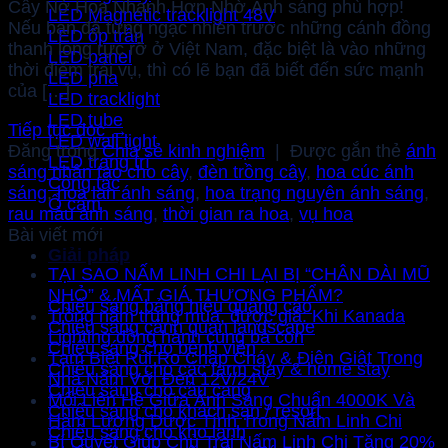
Cây Nở Hoa Nhanh Hơn Nhờ Ánh sáng phù hợp!
LED Magnetic tracklight 48V
Nếu bạn đã từng ngạc nhiên trước những cánh đồng
LED ốp trần
thanh long rực rỡ ở Việt Nam, đặc biệt là vào những
LED panel
thời điểm trái vụ, thì có lẽ bạn đã biết đến sức mạnh
LED pha
của […]
LED tracklight
LED tube
Tiếp tục đọc
→
LED wall light
Đăng trong
Chia sẻ kinh nghiệm
|
Được gắn thẻ
ánh
LED trang trí
sáng nhân tạo cho cây
,
đèn trồng cây
,
hoa cúc ánh
Công tắc
sáng
,
hoa lan ánh sáng
,
hoa trạng nguyên ánh sáng
,
Ổ cắm
rau màu ánh sáng
,
thời gian ra hoa
,
vụ hoa
Bài viết mới
Giải pháp
TẠI SAO NẤM LINH CHI LẠI BỊ “CHÂN DÀI MŨ
NHỎ” & MẤT GIÁ THƯƠNG PHẨM?
Chiếu sáng bảng hiệu quảng cáo
Trồng nấm trúng mùa, được giá: Khi Kanada
Chiếu sáng cảnh quan landscape
Lighting đồng hành cùng bà con
Chiếu sáng cho bệnh viện
Tạm Biệt Rủi Ro Chập Cháy & Điện Giật Trong
Chiếu sáng cho các farm stay & home stay
Nhà Nấm Với Đèn 12V/24V
Chiếu sáng cho cầu cảng
Mối Liên Hệ Giữa Ánh Sáng Chuẩn 4000K Và
Chiếu sáng cho khách sạn / resort
Hàm Lượng Dược Tính Trong Nấm Linh Chi
Chiếu sáng cho kho lạnh
Bí Quyết Giúp Chủ Trại Nấm Linh Chi Tăng 20%