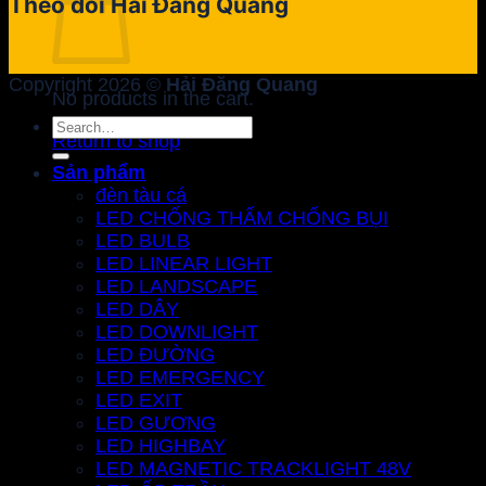
Theo dõi Hải Đăng Quang
Copyright 2026 ©
Hải Đăng Quang
No products in the cart.
Search
Return to shop
for:
Sản phẩm
đèn tàu cá
LED CHỐNG THẤM CHỐNG BỤI
LED BULB
LED LINEAR LIGHT
LED LANDSCAPE
LED DÂY
LED DOWNLIGHT
LED ĐƯỜNG
LED EMERGENCY
LED EXIT
LED GƯƠNG
LED HIGHBAY
LED MAGNETIC TRACKLIGHT 48V