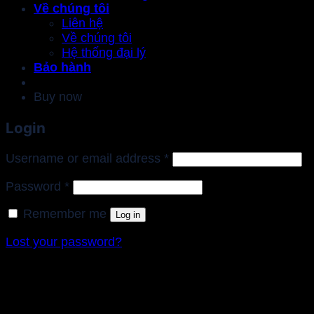
Về chúng tôi
Liên hệ
Về chúng tôi
Hệ thống đại lý
Bảo hành
Buy now
Login
Required
Username or email address
*
Required
Password
*
Remember me
Log in
Lost your password?