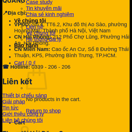
QUANG
Case study
Tin khuyến mãi
📍Địa chỉ:
Chia sẻ kinh nghiệm
Về chúng tôi
VPĐD:
Số 4, TT6.2, Khu đô thị Ao Sào, phường
Liên hệ
Hoàng Mai, Thành phố Hà Nội, Việt Nam
Về chúng tôi
CN Hải Phòng:
212 Phố Chợ Lũng, Phường Hải
Hệ thống đại lý
An, Hải Phòng.
Bảo hành
CN Miền Nam:
Cao ốc An Cư, Số 8 Đường Thái
Thuận, KP5, Phường Bình Trưng, TP.HCM.
Cart /
0
₫
☎ Hotline:
0339 - 206 - 206
Liên kết
Thiết bị chiếu sáng
No products in the cart.
Giải pháp
Tin tức
Return to shop
Giới thiệu công ty
Liên hệ chúng tôi
Cart