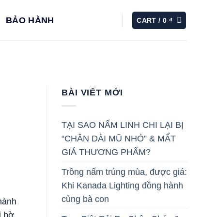
BẢO HÀNH
CART /
0
₫
BÀI VIẾT MỚI
TẠI SAO NẤM LINH CHI LẠI BỊ
“CHÂN DÀI MŨ NHỎ” & MẤT
GIÁ THƯƠNG PHẨM?
Trồng nấm trúng mùa, được giá:
Khi Kanada Lighting đồng hành
cùng bà con
thành
i bờ