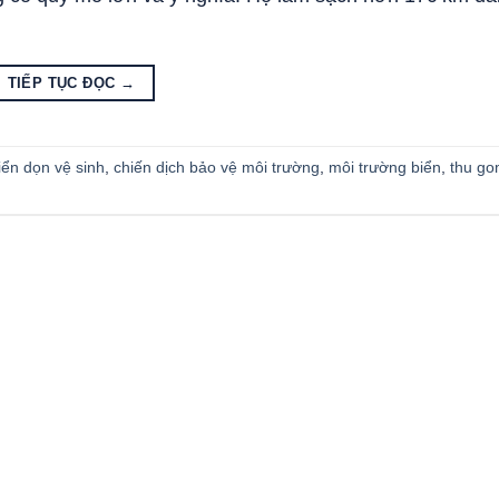
TIẾP TỤC ĐỌC
→
iển dọn vệ sinh
,
chiến dịch bảo vệ môi trường
,
môi trường biển
,
thu go