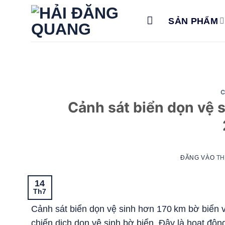
Bỏ
qua
SẢN PHẨM
nội
dung
C
Cảnh sát biển dọn vệ 
ĐĂNG VÀO
TH
14
Th7
Cảnh sát biển dọn vệ sinh hơn 170 km bờ biển v
chiến dịch dọn vệ sinh bờ biển. Đây là hoạt độ