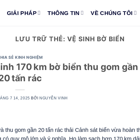
GIẢI PHÁP
THÔNG TIN
VỀ CHÚNG TÔI
LƯU TRỮ THẺ:
VỆ SINH BỜ BIỂN
HIA SẺ KINH NGHIỆM
sinh 170 km bờ biển thu gom gần
20 tấn rác
ÁNG 7 14, 2025
BỞI
NGUYỄN VINH
à thu gom gần 20 tấn rác thải Cảnh sát biển vừa hoàn 
ng có quy mô lớn và ý nghĩa. Họ làm sạch hơn 170 km dả