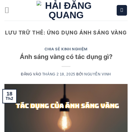
Bỏ
qua
nội
dung
LƯU TRỮ THẺ:
ỨNG DỤNG ÁNH SÁNG VÀNG
CHIA SẺ KINH NGHIỆM
Ánh sáng vàng có tác dụng gì?
ĐĂNG VÀO
THÁNG 2 18, 2025
BỞI
NGUYỄN VINH
18
Th2