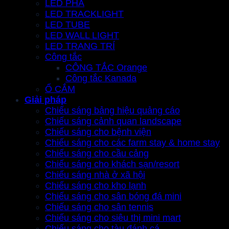
LED PHA
LED TRACKLIGHT
LED TUBE
LED WALL LIGHT
LED TRANG TRÍ
Công tắc
CÔNG TẮC Orange
Công tắc Kanada
Ổ CẮM
Giải pháp
Chiếu sáng bảng hiệu quảng cáo
Chiếu sáng cảnh quan landscape
Chiếu sáng cho bệnh viện
Chiếu sáng cho các farm stay & home stay
Chiếu sáng cho cầu cảng
Chiếu sáng cho khách sạn/resort
Chiếu sáng nhà ở xã hội
Chiếu sáng cho kho lạnh
Chiếu sáng cho sân bóng đá mini
Chiếu sáng cho sân tennis
Chiếu sáng cho siêu thị mini mart
Chiếu sáng cho tàu đánh cá