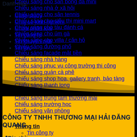
Chiếu sáng cho sân bóng đá mini
Danh mục
Chiếu sáng nhà ở xã hội
Chiếu sáng cho sân tennis
Case study
Chiếu sáng cho siêu thị mini mart
Chia sẻ kinh nghiệm
Chiếu sáng cho tàu đánh cá
Chưa phân loại
Chiếu sáng cho úm gà
Tin công ty
Chiếu sáng cho villa / căn hộ
Tin khuyến mãi
Chiếu sáng đường phố
Tin tức
Chiếu sáng facade mặt tiền
Chiếu sáng nhà hàng
Chiếu sáng phục vụ công trường thi công
Chiếu sáng quán cà phê
Chiếu sáng shop hoa, gallery tranh, bảo tàng
Chiếu sáng thanh long
Chiếu sáng trồng hoa
Chiếu sáng trung tâm thương mại
Chiếu sáng trường học
Chiếu sáng văn phòng
CÔNG TY TNHH THƯƠNG MẠI HẢI ĐĂNG
QUANG
Thông tin
Tin công ty