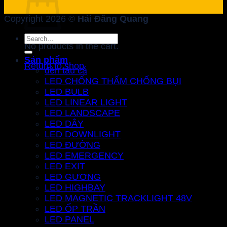
Copyright 2026 ©
Hải Đăng Quang
Search
No products in the cart.
for:
Sản phẩm
Return to shop
đèn tàu cá
LED CHỐNG THẤM CHỐNG BỤI
LED BULB
LED LINEAR LIGHT
LED LANDSCAPE
LED DÂY
LED DOWNLIGHT
LED ĐƯỜNG
LED EMERGENCY
LED EXIT
LED GƯƠNG
LED HIGHBAY
LED MAGNETIC TRACKLIGHT 48V
LED ỐP TRẦN
LED PANEL