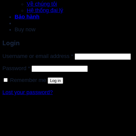
Về chúng tôi
Hệ thống đại lý
Bảo hành
Buy now
Login
Required
Username or email address
*
Required
Password
*
Remember me
Log in
Lost your password?