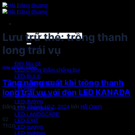
Bỏ
qua
nội
dung
Lưu trữ thẻ:
trồng thanh
Search
for:
long trái vụ
Sản phẩm
Đèn tàu cá
Chia sẻ kinh nghiệm
LED chống thấm chống bụi
LED BULB
Tăng năng suất khi trồng thanh
LED Linear light
LED dây
long trái vụ với đèn LED KANADA
LED Downlight
LED đường
Đăng vào
Tháng 10 2, 2024
bởi
Hồ Oanh
LED emergency
LED LANDSCAPE
02
LED EXIT
Th10
LED gương
LED highbay