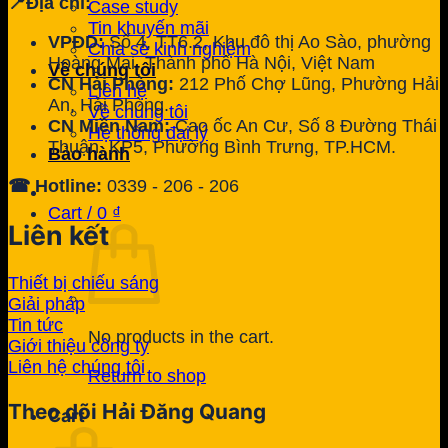
📍Địa chỉ:
Case study
Tin khuyến mãi
VPĐD:
Số 4, TT6.2, Khu đô thị Ao Sào, phường
Chia sẻ kinh nghiệm
Hoàng Mai, Thành phố Hà Nội, Việt Nam
Về chúng tôi
CN Hải Phòng:
212 Phố Chợ Lũng, Phường Hải
Liên hệ
An, Hải Phòng.
Về chúng tôi
CN Miền Nam:
Cao ốc An Cư, Số 8 Đường Thái
Hệ thống đại lý
Thuận, KP5, Phường Bình Trưng, TP.HCM.
Bảo hành
☎ Hotline:
0339 - 206 - 206
Cart /
0
₫
Liên kết
Thiết bị chiếu sáng
Giải pháp
Tin tức
No products in the cart.
Giới thiệu công ty
Liên hệ chúng tôi
Return to shop
Theo dõi Hải Đăng Quang
Cart