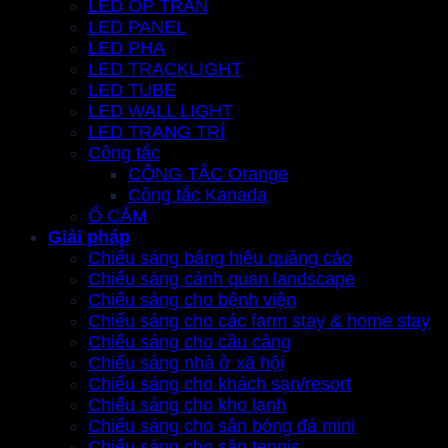
LED ỐP TRẦN
LED PANEL
LED PHA
LED TRACKLIGHT
LED TUBE
LED WALL LIGHT
LED TRANG TRÍ
Công tắc
CÔNG TẮC Orange
Công tắc Kanada
Ổ CẮM
Giải pháp
Chiếu sáng bảng hiệu quảng cáo
Chiếu sáng cảnh quan landscape
Chiếu sáng cho bệnh viện
Chiếu sáng cho các farm stay & home stay
Chiếu sáng cho cầu cảng
Chiếu sáng nhà ở xã hội
Chiếu sáng cho khách sạn/resort
Chiếu sáng cho kho lạnh
Chiếu sáng cho sân bóng đá mini
Chiếu sáng cho sân tennis