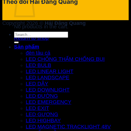
Theo dõi Hải Đăng Quang
Copyright 2026 ©
Hải Đăng Quang
No products in the cart.
Search
Return to shop
for:
Sản phẩm
đèn tàu cá
LED CHỐNG THẤM CHỐNG BỤI
LED BULB
LED LINEAR LIGHT
LED LANDSCAPE
LED DÂY
LED DOWNLIGHT
LED ĐƯỜNG
LED EMERGENCY
LED EXIT
LED GƯƠNG
LED HIGHBAY
LED MAGNETIC TRACKLIGHT 48V