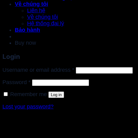
Về chúng tôi
Liên hệ
Về chúng tôi
Hệ thống đại lý
Bảo hành
Buy now
Login
Required
Username or email address
*
Required
Password
*
Remember me
Log in
Lost your password?