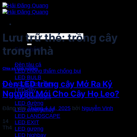
Bỏ
qua
nội
dung
Lưu trữ thẻ:
trồng cây
Search
for:
trong nhà
Sản phẩm
Đèn tàu cá
Chia sẻ kinh nghiệm
LED chống thấm chống bụi
LED BULB
Đèn LED trồng cây Mở Ra Kỷ
LED Linear light
LED dây
Nguyên Mới Cho Cây Họ Leo?
LED Downlight
LED đường
Đăng vào
Tháng 4 14, 2025
bởi
Nguyễn Vinh
LED emergency
LED LANDSCAPE
14
LED EXIT
Th4
LED gương
LED highbay