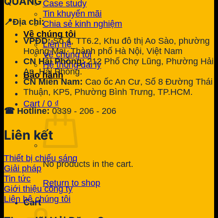
QUANG
Case study
Tin khuyến mãi
📍Địa chỉ:
Chia sẻ kinh nghiệm
Về chúng tôi
VPĐD:
Số 4, TT6.2, Khu đô thị Ao Sào, phường
Liên hệ
Hoàng Mai, Thành phố Hà Nội, Việt Nam
Về chúng tôi
CN Hải Phòng:
212 Phố Chợ Lũng, Phường Hải
Hệ thống đại lý
An, Hải Phòng.
Bảo hành
CN Miền Nam:
Cao ốc An Cư, Số 8 Đường Thái
Thuận, KP5, Phường Bình Trưng, TP.HCM.
Cart /
0
₫
☎ Hotline:
0339 - 206 - 206
Liên kết
Thiết bị chiếu sáng
No products in the cart.
Giải pháp
Tin tức
Return to shop
Giới thiệu công ty
Liên hệ chúng tôi
Cart