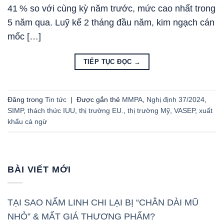
41 % so với cùng kỳ năm trước, mức cao nhất trong
5 năm qua. Luỹ kế 2 tháng đầu năm, kim ngạch cán
mốc […]
TIẾP TỤC ĐỌC
→
Đăng trong
Tin tức
|
Được gắn thẻ
MMPA
,
Nghị định 37/2024
,
SIMP
,
thách thức IUU
,
thị trường EU.
,
thị trường Mỹ
,
VASEP
,
xuất
khẩu cá ngừ
BÀI VIẾT MỚI
TẠI SAO NẤM LINH CHI LẠI BỊ “CHÂN DÀI MŨ
NHỎ” & MẤT GIÁ THƯƠNG PHẨM?