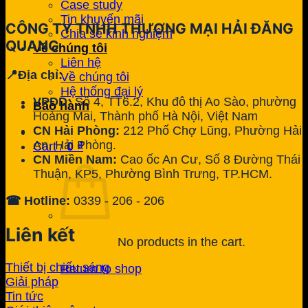
Case study
Tin khuyến mãi
CÔNG TY TNHH THƯƠNG MẠI HẢI ĐĂNG
Chia sẻ kinh nghiệm
QUANG
Về chúng tôi
Liên hệ
📍Địa chỉ:
Về chúng tôi
Hệ thống đại lý
VPĐD:
Số 4, TT6.2, Khu đô thị Ao Sào, phường
Bảo hành
Hoàng Mai, Thành phố Hà Nội, Việt Nam
CN Hải Phòng:
212 Phố Chợ Lũng, Phường Hải
An, Hải Phòng.
Cart /
0
₫
CN Miền Nam:
Cao ốc An Cư, Số 8 Đường Thái
Thuận, KP5, Phường Bình Trưng, TP.HCM.
☎ Hotline:
0339 - 206 - 206
Liên kết
No products in the cart.
Thiết bị chiếu sáng
Return to shop
Giải pháp
Tin tức