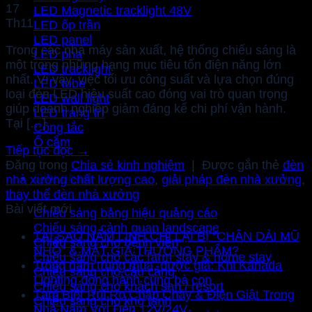
17
LED Magnetic tracklight 48V
Th11
LED ốp trần
LED panel
Trong các nhà máy sản xuất, hệ thống chiếu sáng là
LED pha
một trong những hạng mục tiêu tốn điện năng lớn
LED tracklight
nhất. Vì vậy, việc tối ưu công suất và lựa chọn đúng
LED tube
loại đèn LED hiệu suất cao đóng vai trò quan trọng
LED wall light
giúp doanh nghiệp giảm đáng kể chi phí vận hành.
LED trang trí
Tại […]
Công tắc
Ổ cắm
Tiếp tục đọc
→
Đăng trong
Chia sẻ kinh nghiệm
|
Được gắn thẻ
đèn
Giải pháp
nhà xưởng chất lượng cao
,
giải pháp đèn nhà xưởng
,
thay thế đèn nhà xưởng
Bài viết mới
Chiếu sáng bảng hiệu quảng cáo
Chiếu sáng cảnh quan landscape
TẠI SAO NẤM LINH CHI LẠI BỊ “CHÂN DÀI MŨ
Chiếu sáng cho bệnh viện
NHỎ” & MẤT GIÁ THƯƠNG PHẨM?
Chiếu sáng cho các farm stay & home stay
Trồng nấm trúng mùa, được giá: Khi Kanada
Chiếu sáng cho cầu cảng
Lighting đồng hành cùng bà con
Chiếu sáng cho khách sạn / resort
Tạm Biệt Rủi Ro Chập Cháy & Điện Giật Trong
Chiếu sáng cho kho lạnh
Nhà Nấm Với Đèn 12V/24V