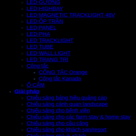
LED GƯƠNG
LED HIGHBAY
LED MAGNETIC TRACKLIGHT 48V
LED ỐP TRẦN
LED PANEL
LED PHA
LED TRACKLIGHT
LED TUBE
LED WALL LIGHT
LED TRANG TRÍ
Công tắc
CÔNG TẮC Orange
Công tắc Kanada
Ổ CẮM
Giải pháp
Chiếu sáng bảng hiệu quảng cáo
Chiếu sáng cảnh quan landscape
Chiếu sáng cho bệnh viện
Chiếu sáng cho các farm stay & home stay
Chiếu sáng cho cầu cảng
Chiếu sáng cho khách sạn/resort