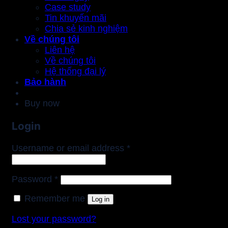
Case study
Tin khuyến mãi
Chia sẻ kinh nghiệm
Về chúng tôi
Liên hệ
Về chúng tôi
Hệ thống đại lý
Bảo hành
Buy now
Login
Required
Username or email address
*
Required
Password
*
Remember me
Log in
Lost your password?