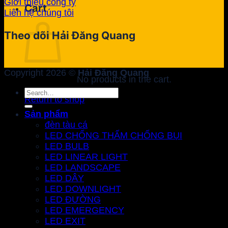
Giới thiệu công ty
Cart
Liên hệ chúng tôi
Theo dõi Hải Đăng Quang
Copyright 2026 ©
Hải Đăng Quang
No products in the cart.
Search
Return to shop
for:
Sản phẩm
đèn tàu cá
LED CHỐNG THẤM CHỐNG BỤI
LED BULB
LED LINEAR LIGHT
LED LANDSCAPE
LED DÂY
LED DOWNLIGHT
LED ĐƯỜNG
LED EMERGENCY
LED EXIT