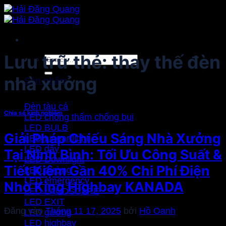
Bỏ
qua
nội
dung
Lưu trữ thẻ:
thay thế đèn
Search
for:
nhà xưởng
Sản phẩm
Đèn tàu cá
Chia sẻ kinh nghiệm
LED chống thấm chống bụi
LED BULB
Giải Pháp Chiếu Sáng Nhà Xưởng
LED Linear light
LED dây
Tại Ninh Bình: Tối Ưu Công Suất &
LED Downlight
Tiết Kiệm Gần 40% Chi Phí Điện
LED đường
LED emergency
Nhờ King Highbay KANADA
LED LANDSCAPE
LED EXIT
Đăng vào
Tháng 11 17, 2025
bởi
Hồ Oanh
LED gương
LED highbay