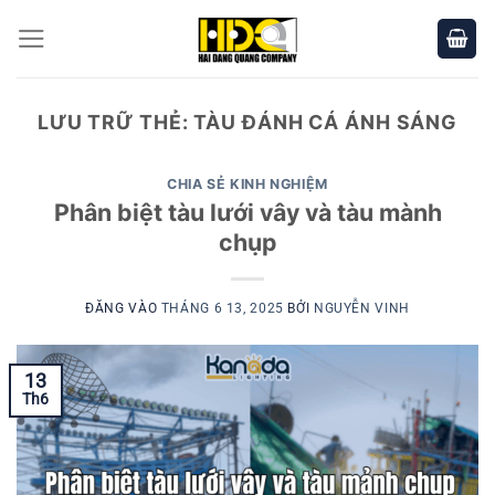
Bỏ
qua
nội
dung
LƯU TRỮ THẺ:
TÀU ĐÁNH CÁ ÁNH SÁNG
CHIA SẺ KINH NGHIỆM
Phân biệt tàu lưới vây và tàu mành
chụp
ĐĂNG VÀO
THÁNG 6 13, 2025
BỞI
NGUYỄN VINH
13
Th6