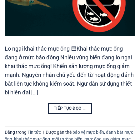
Lo ngại khai thác mực ống 🟨Khai thác mực ống
đang ở mức báo động Nhiều vùng biển đang lo ngại
khai thác mực ống! Khiến sản lượng mực ống giảm
mạnh. Nguyên nhân chủ yếu đến từ hoạt động đánh
bắt liên tục không kiểm soát. Ngư dân sử dụng thiết
bị hiện đại […]
TIẾP TỤC ĐỌC
→
Đăng trong
Tin tức
|
Được gắn thẻ
bảo vệ mực biển
,
đánh bắt mực
ống
,
khai thác mực ống
,
môi trường biển
,
mực ống suy giảm
,
mực