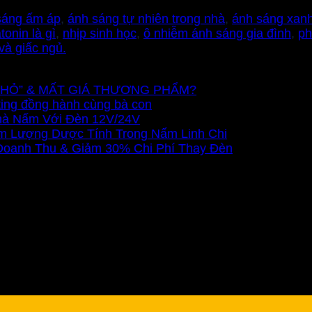
sáng ấm áp
,
ánh sáng tự nhiên trong nhà
,
ánh sáng xanh
tonin là gì
,
nhịp sinh học
,
ô nhiễm ánh sáng gia đình
,
ph
 và giấc ngủ.
Ũ NHỎ” & MẤT GIÁ THƯƠNG PHẨM?
ting đồng hành cùng bà con
Nhà Nấm Với Đèn 12V/24V
m Lượng Dược Tính Trong Nấm Linh Chi
 Doanh Thu & Giảm 30% Chi Phí Thay Đèn