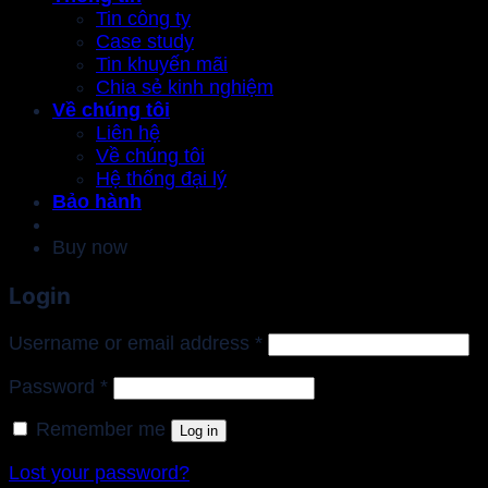
Tin công ty
Case study
Tin khuyến mãi
Chia sẻ kinh nghiệm
Về chúng tôi
Liên hệ
Về chúng tôi
Hệ thống đại lý
Bảo hành
Buy now
Login
Required
Username or email address
*
Required
Password
*
Remember me
Log in
Lost your password?