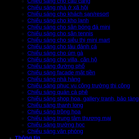
Chiếu sáng cho cầu cảng
Chiếu sáng nhà ở xã hội
Chiếu sáng cho khách sạn/resort
Chiếu sáng cho kho lạnh
Chiếu sáng cho sân bóng đá mini
Chiếu sáng cho sân tennis
Chiếu sáng cho siêu thị mini mart
Chiếu sáng cho tàu đánh cá
Chiếu sáng cho úm gà
Chiếu sáng cho villa, căn hộ
Chiếu sáng đường phố
Chiếu sáng facade mặt tiền
Chiếu sáng nhà hàng
Chiếu sáng phục vụ công trường thi công
Chiếu sáng quán cà phê
Chiếu sáng shop hoa, gallery tranh, bảo tàng
Chiếu sáng thanh long
Chiếu sáng trồng hoa
Chiếu sáng trung tâm thương mại
Chiếu sáng trường học
Chiếu sáng văn phòng
Thông tin