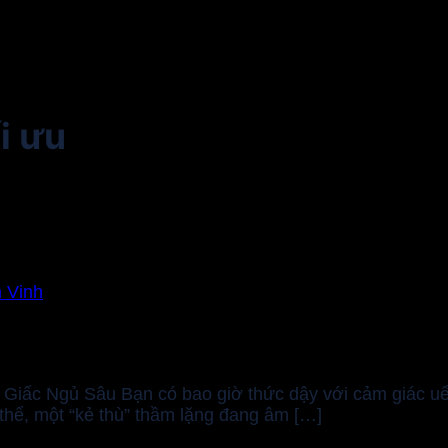
i ưu
 Vinh
iấc Ngủ Sâu Bạn có bao giờ thức dậy với cảm giác uể 
 thể, một “kẻ thù” thầm lặng đang âm […]