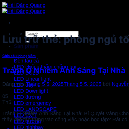
Bỏ
qua
nội
dung
Search
Lưu trữ thẻ:
phòng ngủ tố
for:
Sản phẩm
Chia sẻ kinh nghiệm
Đèn tàu cá
LED chống thấm chống bụi
Tránh Ô Nhiễm Ánh Sáng Tại Nhà
LED BULB
LED Linear light
Đăng vào
Tháng 5 5, 2025
Tháng 5 5, 2025
bởi
Nguyễn
LED dây
LED Downlight
05
LED đường
Th5
LED emergency
LED LANDSCAPE
Tránh Ô Nhiễm Ánh Sáng Tại Nhà: Bí Quyết Vàng Cho G
LED EXIT
thấy khó tập trung vào công việc hoặc học tập? Rất có
LED gương
LED highbay