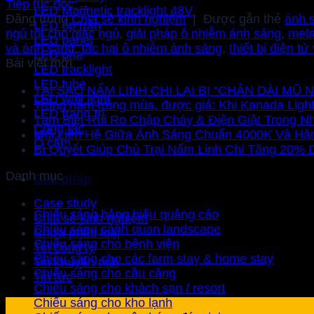
Tiếp tục đọc
→
LED Magnetic tracklight 48V
Đăng trong
Chia sẻ kinh nghiệm
|
Được gắn thẻ
ánh 
LED ốp trần
ngủ tốt cho giấc ngủ
,
giải pháp ô nhiễm ánh sáng
,
mela
LED panel
và ánh sáng
,
tác hại ô nhiễm ánh sáng
,
thiết bị điện tử
LED pha
Bài viết mới
LED tracklight
LED tube
TẠI SAO NẤM LINH CHI LẠI BỊ “CHÂN DÀI M
LED wall light
Trồng nấm trúng mùa, được giá: Khi Kanada Ligh
LED trang trí
Tạm Biệt Rủi Ro Chập Cháy & Điện Giật Trong 
Công tắc
Mối Liên Hệ Giữa Ánh Sáng Chuẩn 4000K Và Hà
Ổ cắm
Bí Quyết Giúp Chủ Trại Nấm Linh Chi Tăng 20%
Danh mục
Giải pháp
Case study
Chiếu sáng bảng hiệu quảng cáo
Chia sẻ kinh nghiệm
Chiếu sáng cảnh quan landscape
Chưa phân loại
Chiếu sáng cho bệnh viện
Tin công ty
Chiếu sáng cho các farm stay & home stay
Tin khuyến mãi
Chiếu sáng cho cầu cảng
Tin tức
Chiếu sáng cho khách sạn / resort
Chiếu sáng cho kho lạnh