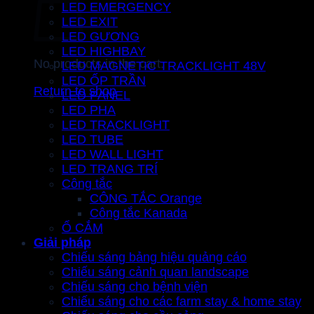
LED EMERGENCY
LED EXIT
LED GƯƠNG
LED HIGHBAY
No products in the cart.
LED MAGNETIC TRACKLIGHT 48V
LED ỐP TRẦN
Return to shop
LED PANEL
LED PHA
LED TRACKLIGHT
LED TUBE
LED WALL LIGHT
LED TRANG TRÍ
Công tắc
CÔNG TẮC Orange
Công tắc Kanada
Ổ CẮM
Giải pháp
Chiếu sáng bảng hiệu quảng cáo
Chiếu sáng cảnh quan landscape
Chiếu sáng cho bệnh viện
Chiếu sáng cho các farm stay & home stay