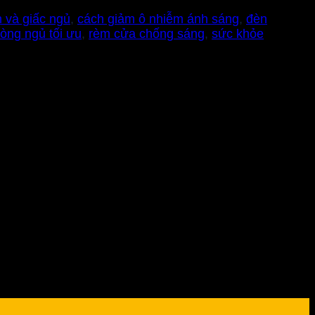
 và giấc ngủ
,
cách giảm ô nhiễm ánh sáng
,
đèn
òng ngủ tối ưu
,
rèm cửa chống sáng
,
sức khỏe