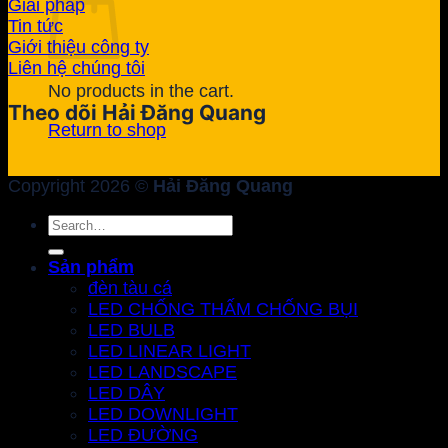
Giải pháp
Tin tức
Giới thiệu công ty
Liên hệ chúng tôi
No products in the cart.
Theo dõi Hải Đăng Quang
Return to shop
Copyright 2026 ©
Hải Đăng Quang
Search
for:
Sản phẩm
đèn tàu cá
LED CHỐNG THẤM CHỐNG BỤI
LED BULB
LED LINEAR LIGHT
LED LANDSCAPE
LED DÂY
LED DOWNLIGHT
LED ĐƯỜNG