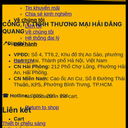
Case study
Tin khuyến mãi
Chia sẻ kinh nghiệm
Về chúng tôi
CÔNG TY TNHH THƯƠNG MẠI HẢI ĐĂNG
Liên hệ
QUANG
Về chúng tôi
Hệ thống đại lý
📍Địa chỉ:
Bảo hành
VPĐD:
Số 4, TT6.2, Khu đô thị Ao Sào, phường
Hoàng Mai, Thành phố Hà Nội, Việt Nam
Cart /
0
₫
CN Hải Phòng:
212 Phố Chợ Lũng, Phường Hải
An, Hải Phòng.
CN Miền Nam:
Cao ốc An Cư, Số 8 Đường Thái
Thuận, KP5, Phường Bình Trưng, TP.HCM.
☎ Hotline:
0339 - 206 - 206
No products in the cart.
Return to shop
Liên kết
Cart
Thiết bị chiếu sáng