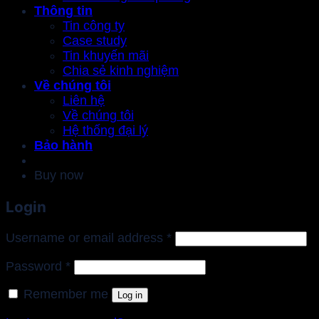
Thông tin
Tin công ty
Case study
Tin khuyến mãi
Chia sẻ kinh nghiệm
Về chúng tôi
Liên hệ
Về chúng tôi
Hệ thống đại lý
Bảo hành
Buy now
Login
Required
Username or email address
*
Required
Password
*
Remember me
Log in