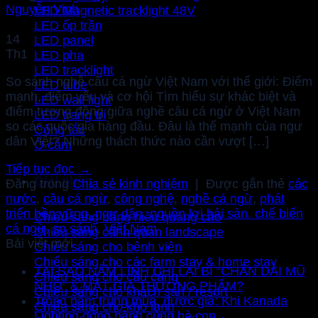
Nguyễn Vinh
LED Magnetic tracklight 48V
LED ốp trần
14
LED panel
Th1
LED pha
LED tracklight
So sánh nghề câu cá ngừ Việt Nam với thế giới: Điểm
LED tube
mạnh, điểm yếu và cơ hội Tìm hiểu sự khác biệt và
LED wall light
điểm tương đồng giữa nghề câu cá ngừ ở Việt Nam
LED trang trí
so các quốc gia hàng đầu. Đâu là thế mạnh của ngư
Công tắc
dân Việt? Những thách thức nào cần vượt […]
Ổ cắm
Tiếp tục đọc
→
Giải pháp
Đăng trong
Chia sẻ kinh nghiệm
|
Được gắn thẻ
các
nước
,
câu cá ngừ
,
công nghệ
,
nghề cá ngừ
,
phát
triển bền vững. ngư dân. nguồn lợi hải sản. chế biến
Chiếu sáng bảng hiệu quảng cáo
cá ngừ
,
so sánh
,
Việt Nam
Chiếu sáng cảnh quan landscape
Bài viết mới
Chiếu sáng cho bệnh viện
Chiếu sáng cho các farm stay & home stay
TẠI SAO NẤM LINH CHI LẠI BỊ “CHÂN DÀI MŨ
Chiếu sáng cho cầu cảng
NHỎ” & MẤT GIÁ THƯƠNG PHẨM?
Chiếu sáng cho khách sạn / resort
Trồng nấm trúng mùa, được giá: Khi Kanada
Chiếu sáng cho kho lạnh
Lighting đồng hành cùng bà con