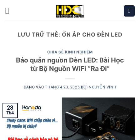
Bỏ
qua
nội
dung
LƯU TRỮ THẺ:
ỔN ÁP CHO ĐÈN LED
CHIA SẺ KINH NGHIỆM
Bảo quản nguồn Đèn LED: Bài Học
từ Bộ Nguồn WiFi “Ra Đi”
ĐĂNG VÀO
THÁNG 4 23, 2025
BỞI
NGUYỄN VINH
23
Th4