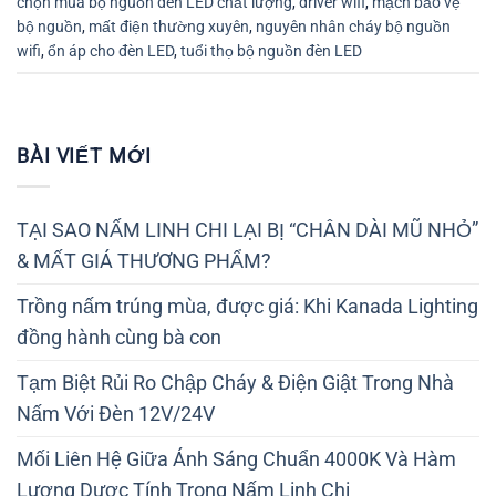
chọn mua bộ nguồn đèn LED chất lượng
,
driver wifi
,
mạch bảo vệ
bộ nguồn
,
mất điện thường xuyên
,
nguyên nhân cháy bộ nguồn
wifi
,
ổn áp cho đèn LED
,
tuổi thọ bộ nguồn đèn LED
BÀI VIẾT MỚI
TẠI SAO NẤM LINH CHI LẠI BỊ “CHÂN DÀI MŨ NHỎ”
& MẤT GIÁ THƯƠNG PHẨM?
Trồng nấm trúng mùa, được giá: Khi Kanada Lighting
đồng hành cùng bà con
Tạm Biệt Rủi Ro Chập Cháy & Điện Giật Trong Nhà
Nấm Với Đèn 12V/24V
Mối Liên Hệ Giữa Ánh Sáng Chuẩn 4000K Và Hàm
Lượng Dược Tính Trong Nấm Linh Chi