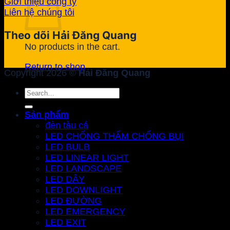
Giới thiệu công ty
Liên hệ chúng tôi
Theo dõi Hải Đăng Quang
No products in the cart.
Return to shop
Copyright 2026 ©
Hải Đăng Quang
Search
for:
Sản phẩm
đèn tàu cá
LED CHỐNG THẤM CHỐNG BỤI
LED BULB
LED LINEAR LIGHT
LED LANDSCAPE
LED DÂY
LED DOWNLIGHT
LED ĐƯỜNG
LED EMERGENCY
LED EXIT