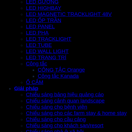
LED GƯƠNG
LED HIGHBAY
LED MAGNETIC TRACKLIGHT 48V
LED ỐP TRẦN
LED PANEL
LED PHA
LED TRACKLIGHT
LED TUBE
LED WALL LIGHT
LED TRANG TRÍ
Công tắc
CÔNG TẮC Orange
Công tắc Kanada
Ổ CẮM
Giải pháp
Chiếu sáng bảng hiệu quảng cáo
Chiếu sáng cảnh quan landscape
Chiếu sáng cho bệnh viện
Chiếu sáng cho các farm stay & home stay
Chiếu sáng cho cầu cảng
Chiếu sáng cho khách sạn/resort
Chiếu sáng nhà ở xã hội