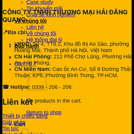
Case study
Tin khuyến mãi
CÔNG TY TNHH THƯƠNG MẠI HẢI ĐĂNG
Chia sẻ kinh nghiệm
QUANG
Về chúng tôi
Liên hệ
📍Địa chỉ:
Về chúng tôi
Hệ thống đại lý
VPĐD:
Số 4, TT6.2, Khu đô thị Ao Sào, phường
Bảo hành
Hoàng Mai, Thành phố Hà Nội, Việt Nam
CN Hải Phòng:
212 Phố Chợ Lũng, Phường Hải
An, Hải Phòng.
Cart /
0
₫
CN Miền Nam:
Cao ốc An Cư, Số 8 Đường Thái
Thuận, KP5, Phường Bình Trưng, TP.HCM.
☎ Hotline:
0339 - 206 - 206
Liên kết
No products in the cart.
Return to shop
Thiết bị chiếu sáng
Giải pháp
Cart
Tin tức