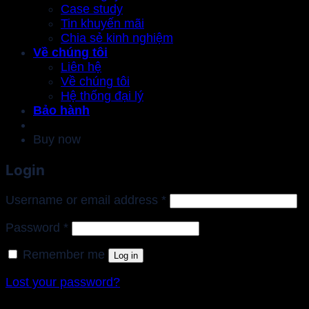
Case study
Tin khuyến mãi
Chia sẻ kinh nghiệm
Về chúng tôi
Liên hệ
Về chúng tôi
Hệ thống đại lý
Bảo hành
Buy now
Login
Required
Username or email address
*
Required
Password
*
Remember me
Log in
Lost your password?