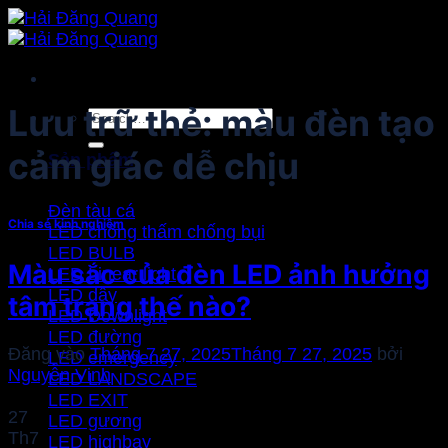
Bỏ
qua
nội
dung
Lưu trữ thẻ:
màu đèn tạo
Search
for:
cảm giác dễ chịu
Sản phẩm
Đèn tàu cá
Chia sẻ kinh nghiệm
LED chống thấm chống bụi
LED BULB
Màu sắc của đèn LED ảnh hưởng
LED Linear light
LED dây
tâm trạng thế nào?
LED Downlight
LED đường
Đăng vào
Tháng 7 27, 2025
Tháng 7 27, 2025
bởi
LED emergency
Nguyễn Vinh
LED LANDSCAPE
LED EXIT
27
LED gương
Th7
LED highbay