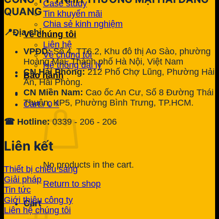
Case study
QUANG
Tin khuyến mãi
Chia sẻ kinh nghiệm
📍Địa chỉ:
Về chúng tôi
Liên hệ
VPĐD:
Số 4, TT6.2, Khu đô thị Ao Sào, phường
Về chúng tôi
Hoàng Mai, Thành phố Hà Nội, Việt Nam
Hệ thống đại lý
CN Hải Phòng:
212 Phố Chợ Lũng, Phường Hải
Bảo hành
An, Hải Phòng.
CN Miền Nam:
Cao ốc An Cư, Số 8 Đường Thái
Thuận, KP5, Phường Bình Trưng, TP.HCM.
Cart /
0
₫
☎ Hotline:
0339 - 206 - 206
Liên kết
No products in the cart.
Thiết bị chiếu sáng
Giải pháp
Return to shop
Tin tức
Giới thiệu công ty
Cart
Liên hệ chúng tôi