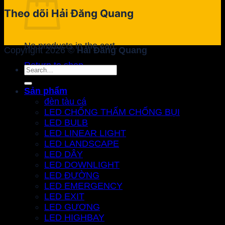
Theo dõi Hải Đăng Quang
No products in the cart.
Copyright 2026 ©
Hải Đăng Quang
Return to shop
Search
for:
Sản phẩm
đèn tàu cá
LED CHỐNG THẤM CHỐNG BỤI
LED BULB
LED LINEAR LIGHT
LED LANDSCAPE
LED DÂY
LED DOWNLIGHT
LED ĐƯỜNG
LED EMERGENCY
LED EXIT
LED GƯƠNG
LED HIGHBAY