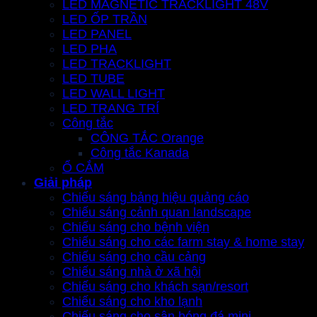
LED MAGNETIC TRACKLIGHT 48V
LED ỐP TRẦN
LED PANEL
LED PHA
LED TRACKLIGHT
LED TUBE
LED WALL LIGHT
LED TRANG TRÍ
Công tắc
CÔNG TẮC Orange
Công tắc Kanada
Ổ CẮM
Giải pháp
Chiếu sáng bảng hiệu quảng cáo
Chiếu sáng cảnh quan landscape
Chiếu sáng cho bệnh viện
Chiếu sáng cho các farm stay & home stay
Chiếu sáng cho cầu cảng
Chiếu sáng nhà ở xã hội
Chiếu sáng cho khách sạn/resort
Chiếu sáng cho kho lạnh
Chiếu sáng cho sân bóng đá mini