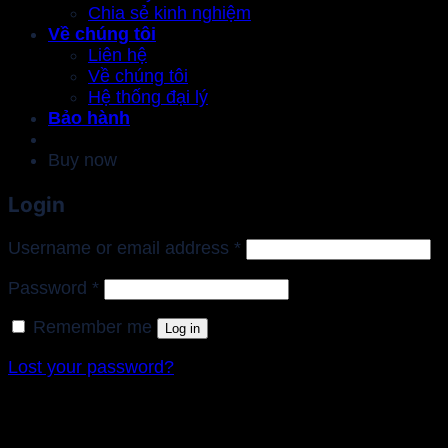
Chia sẻ kinh nghiệm
Về chúng tôi
Liên hệ
Về chúng tôi
Hệ thống đại lý
Bảo hành
Buy now
Login
Required
Username or email address
*
Required
Password
*
Remember me
Log in
Lost your password?