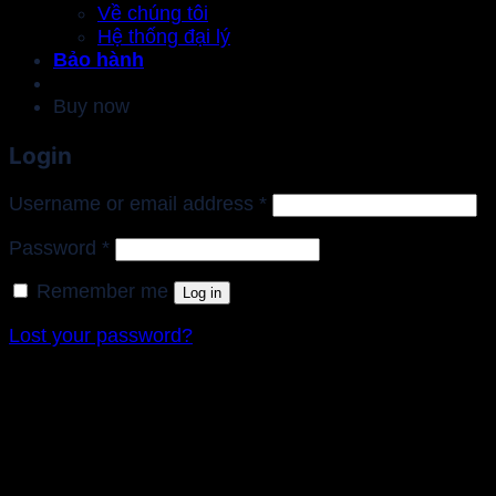
Về chúng tôi
Hệ thống đại lý
Bảo hành
Buy now
Login
Required
Username or email address
*
Required
Password
*
Remember me
Log in
Lost your password?