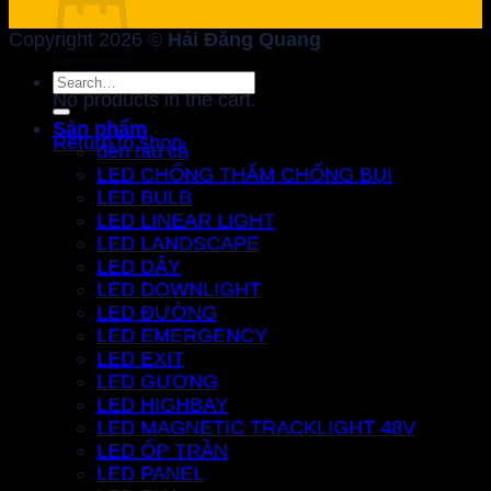
Copyright 2026 ©
Hải Đăng Quang
Search
No products in the cart.
for:
Sản phẩm
Return to shop
đèn tàu cá
LED CHỐNG THẤM CHỐNG BỤI
LED BULB
LED LINEAR LIGHT
LED LANDSCAPE
LED DÂY
LED DOWNLIGHT
LED ĐƯỜNG
LED EMERGENCY
LED EXIT
LED GƯƠNG
LED HIGHBAY
LED MAGNETIC TRACKLIGHT 48V
LED ỐP TRẦN
LED PANEL