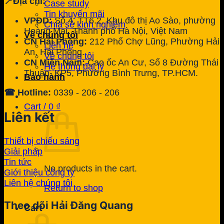
📍Địa chỉ:
Case study
Tin khuyến mãi
VPĐD:
Số 4, TT6.2, Khu đô thị Ao Sào, phường
Chia sẻ kinh nghiệm
Hoàng Mai, Thành phố Hà Nội, Việt Nam
Về chúng tôi
CN Hải Phòng:
212 Phố Chợ Lũng, Phường Hải
Liên hệ
An, Hải Phòng.
Về chúng tôi
CN Miền Nam:
Cao ốc An Cư, Số 8 Đường Thái
Hệ thống đại lý
Thuận, KP5, Phường Bình Trưng, TP.HCM.
Bảo hành
☎ Hotline:
0339 - 206 - 206
Cart /
0
₫
Liên kết
Thiết bị chiếu sáng
Giải pháp
Tin tức
No products in the cart.
Giới thiệu công ty
Liên hệ chúng tôi
Return to shop
Theo dõi Hải Đăng Quang
Cart