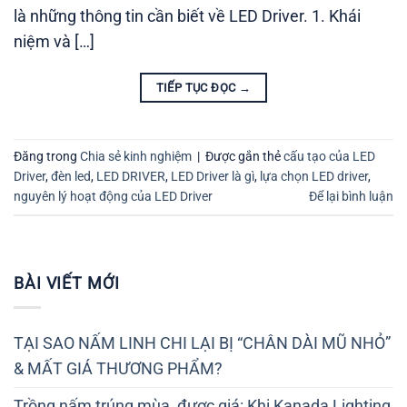
là những thông tin cần biết về LED Driver. 1. Khái
niệm và […]
TIẾP TỤC ĐỌC
→
Đăng trong
Chia sẻ kinh nghiệm
|
Được gắn thẻ
cấu tạo của LED
Driver
,
đèn led
,
LED DRIVER
,
LED Driver là gì
,
lựa chọn LED driver
,
nguyên lý hoạt động của LED Driver
Để lại bình luận
BÀI VIẾT MỚI
TẠI SAO NẤM LINH CHI LẠI BỊ “CHÂN DÀI MŨ NHỎ”
& MẤT GIÁ THƯƠNG PHẨM?
Trồng nấm trúng mùa, được giá: Khi Kanada Lighting