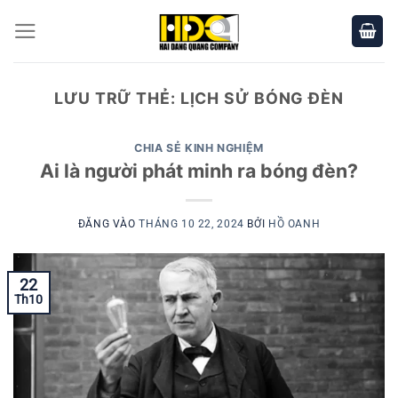
Bỏ
qua
nội
dung
LƯU TRỮ THẺ:
LỊCH SỬ BÓNG ĐÈN
CHIA SẺ KINH NGHIỆM
Ai là người phát minh ra bóng đèn?
ĐĂNG VÀO
THÁNG 10 22, 2024
BỞI
HỒ OANH
22
Th10