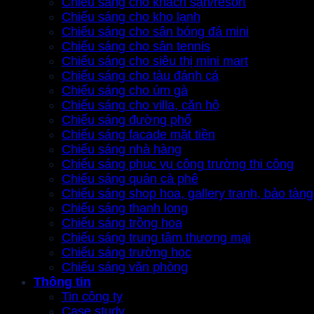
Chiếu sáng cho khách sạn/resort
Chiếu sáng cho kho lạnh
Chiếu sáng cho sân bóng đá mini
Chiếu sáng cho sân tennis
Chiếu sáng cho siêu thị mini mart
Chiếu sáng cho tàu đánh cá
Chiếu sáng cho úm gà
Chiếu sáng cho villa, căn hộ
Chiếu sáng đường phố
Chiếu sáng facade mặt tiền
Chiếu sáng nhà hàng
Chiếu sáng phục vụ công trường thi công
Chiếu sáng quán cà phê
Chiếu sáng shop hoa, gallery tranh, bảo tàng
Chiếu sáng thanh long
Chiếu sáng trồng hoa
Chiếu sáng trung tâm thương mại
Chiếu sáng trường học
Chiếu sáng văn phòng
Thông tin
Tin công ty
Case study