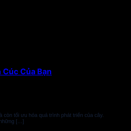
n Cúc Của Bạn
còn tối ưu hóa quá trình phát triển của cây.
 những […]