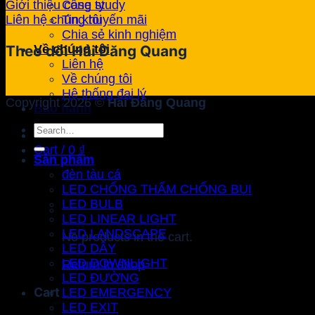
Case study
Giới thiệu công ty
Tin khuyến mãi
Liên hệ chúng tôi
Chia sẻ kinh nghiệm
Về chúng tôi
Theo dõi Hải Đăng Quang
Liên hệ
Về chúng tôi
Hệ thống đại lý
Copyright 2026 ©
Hải Đăng Quang
Bảo hành
Search
for:
Cart /
0
₫
Sản phẩm
đèn tàu cá
LED CHỐNG THẤM CHỐNG BỤI
LED BULB
LED LINEAR LIGHT
LED LANDSCAPE
No products in the cart.
LED DÂY
LED DOWNLIGHT
Return to shop
LED ĐƯỜNG
Cart
LED EMERGENCY
LED EXIT