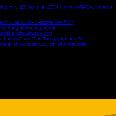
rồng cúc
,
LED trụ mini
,
LED trụ mini KANADA
,
led trụ mi
Ũ NHỎ” & MẤT GIÁ THƯƠNG PHẨM?
ting đồng hành cùng bà con
Nhà Nấm Với Đèn 12V/24V
m Lượng Dược Tính Trong Nấm Linh Chi
 Doanh Thu & Giảm 30% Chi Phí Thay Đèn