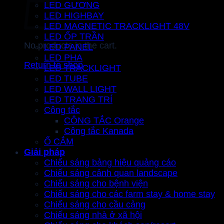
LED GƯƠNG
LED HIGHBAY
LED MAGNETIC TRACKLIGHT 48V
LED ỐP TRẦN
No products in the cart.
LED PANEL
LED PHA
Return to shop
LED TRACKLIGHT
LED TUBE
LED WALL LIGHT
LED TRANG TRÍ
Công tắc
CÔNG TẮC Orange
Công tắc Kanada
Ổ CẮM
Giải pháp
Chiếu sáng bảng hiệu quảng cáo
Chiếu sáng cảnh quan landscape
Chiếu sáng cho bệnh viện
Chiếu sáng cho các farm stay & home stay
Chiếu sáng cho cầu cảng
Chiếu sáng nhà ở xã hội