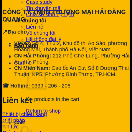
Case study
Tin khuyến mãi
CÔNG TY TNHH THƯƠNG MẠI HẢI ĐĂNG
Chia sẻ kinh nghiệm
QUANG
Về chúng tôi
Liên hệ
📍Địa chỉ:
Về chúng tôi
Hệ thống đại lý
VPĐD:
Số 4, TT6.2, Khu đô thị Ao Sào, phường
Bảo hành
Hoàng Mai, Thành phố Hà Nội, Việt Nam
CN Hải Phòng:
212 Phố Chợ Lũng, Phường Hải
An, Hải Phòng.
Cart /
0
₫
CN Miền Nam:
Cao ốc An Cư, Số 8 Đường Thái
Thuận, KP5, Phường Bình Trưng, TP.HCM.
☎ Hotline:
0339 - 206 - 206
Liên kết
No products in the cart.
Return to shop
Thiết bị chiếu sáng
Giải pháp
Cart
Tin tức