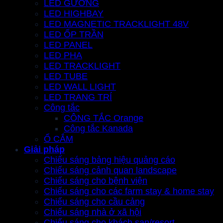
LED GƯƠNG
LED HIGHBAY
LED MAGNETIC TRACKLIGHT 48V
LED ỐP TRẦN
LED PANEL
LED PHA
LED TRACKLIGHT
LED TUBE
LED WALL LIGHT
LED TRANG TRÍ
Công tắc
CÔNG TẮC Orange
Công tắc Kanada
Ổ CẮM
Giải pháp
Chiếu sáng bảng hiệu quảng cáo
Chiếu sáng cảnh quan landscape
Chiếu sáng cho bệnh viện
Chiếu sáng cho các farm stay & home stay
Chiếu sáng cho cầu cảng
Chiếu sáng nhà ở xã hội
Chiếu sáng cho khách sạn/resort