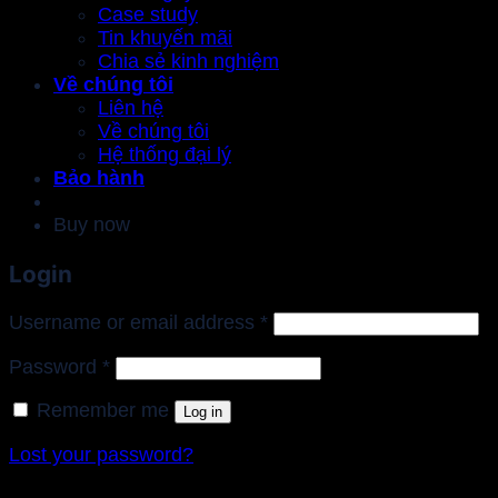
Case study
Tin khuyến mãi
Chia sẻ kinh nghiệm
Về chúng tôi
Liên hệ
Về chúng tôi
Hệ thống đại lý
Bảo hành
Buy now
Login
Required
Username or email address
*
Required
Password
*
Remember me
Log in
Lost your password?