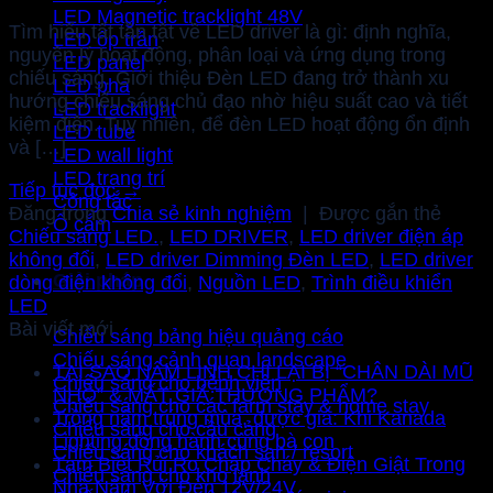
LED Magnetic tracklight 48V
Tìm hiểu tất tần tật về LED driver là gì: định nghĩa,
LED ốp trần
nguyên lý hoạt động, phân loại và ứng dụng trong
LED panel
chiếu sáng. Giới thiệu Đèn LED đang trở thành xu
LED pha
hướng chiếu sáng chủ đạo nhờ hiệu suất cao và tiết
LED tracklight
kiệm điện. Tuy nhiên, để đèn LED hoạt động ổn định
LED tube
và […]
LED wall light
LED trang trí
Tiếp tục đọc
→
Công tắc
Đăng trong
Chia sẻ kinh nghiệm
|
Được gắn thẻ
Ổ cắm
Chiếu sáng LED.
,
LED DRIVER
,
LED driver điện áp
không đổi
,
LED driver Dimming Đèn LED
,
LED driver
Giải pháp
dòng điện không đổi
,
Nguồn LED
,
Trình điều khiển
LED
Bài viết mới
Chiếu sáng bảng hiệu quảng cáo
Chiếu sáng cảnh quan landscape
TẠI SAO NẤM LINH CHI LẠI BỊ “CHÂN DÀI MŨ
Chiếu sáng cho bệnh viện
NHỎ” & MẤT GIÁ THƯƠNG PHẨM?
Chiếu sáng cho các farm stay & home stay
Trồng nấm trúng mùa, được giá: Khi Kanada
Chiếu sáng cho cầu cảng
Lighting đồng hành cùng bà con
Chiếu sáng cho khách sạn / resort
Tạm Biệt Rủi Ro Chập Cháy & Điện Giật Trong
Chiếu sáng cho kho lạnh
Nhà Nấm Với Đèn 12V/24V