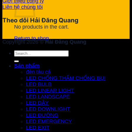
Giới thiệu công ty
Liên hệ chúng tôi
Theo dõi Hải Đăng Quang
No products in the cart.
Return to shop
Copyright 2026 ©
Hải Đăng Quang
Search
for:
Sản phẩm
đèn tàu cá
LED CHỐNG THẤM CHỐNG BỤI
LED BULB
LED LINEAR LIGHT
LED LANDSCAPE
LED DÂY
LED DOWNLIGHT
LED ĐƯỜNG
LED EMERGENCY
LED EXIT