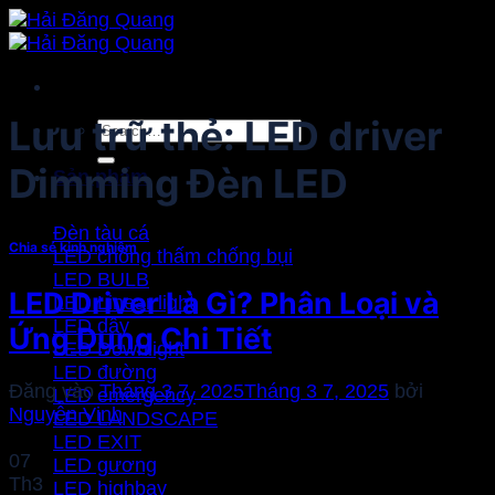
Bỏ
qua
nội
dung
Lưu trữ thẻ:
LED driver
Search
for:
Dimming Đèn LED
Sản phẩm
Đèn tàu cá
Chia sẻ kinh nghiệm
LED chống thấm chống bụi
LED BULB
LED Driver Là Gì? Phân Loại và
LED Linear light
LED dây
Ứng Dụng Chi Tiết
LED Downlight
LED đường
Đăng vào
Tháng 3 7, 2025
Tháng 3 7, 2025
bởi
LED emergency
Nguyễn Vinh
LED LANDSCAPE
LED EXIT
07
LED gương
Th3
LED highbay