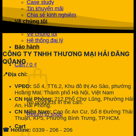
Case study
Tin khuyến mãi
Chia sẻ kinh nghiệm
Về chúng tôi
Liên hệ
Về chúng tôi
Hệ thống đại lý
Bảo hành
CÔNG TY TNHH THƯƠNG MẠI HẢI ĐĂNG
QUANG
Cart /
0
₫
📍Địa chỉ:
VPĐD:
Số 4, TT6.2, Khu đô thị Ao Sào, phường
Hoàng Mai, Thành phố Hà Nội, Việt Nam
CN Hải Phòng:
212 Phố Chợ Lũng, Phường Hải
No products in the cart.
An, Hải Phòng.
CN Miền Nam:
Cao ốc An Cư, Số 8 Đường Thái
Return to shop
Thuận, KP5, Phường Bình Trưng, TP.HCM.
Cart
☎ Hotline:
0339 - 206 - 206