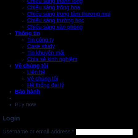
Chiếu sáng thanh long
Chiếu sáng trồng hoa
Chiếu sáng trung tâm thương mại
Chiếu sáng trường học
Chiếu sáng văn phòng
Thông tin
Tin công ty
Case study
Tin khuyến mãi
Chia sẻ kinh nghiệm
Về chúng tôi
Liên hệ
Về chúng tôi
Hệ thống đại lý
Bảo hành
Buy now
Login
Required
Username or email address
*