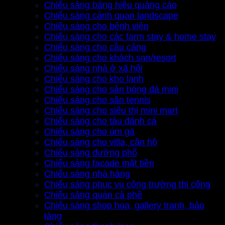
Chiếu sáng bảng hiệu quảng cáo
Chiếu sáng cảnh quan landscape
Chiếu sáng cho bệnh viện
Chiếu sáng cho các farm stay & home stay
Chiếu sáng cho cầu cảng
Chiếu sáng cho khách sạn/resort
Chiếu sáng nhà ở xã hội
Chiếu sáng cho kho lạnh
Chiếu sáng cho sân bóng đá mini
Chiếu sáng cho sân tennis
Chiếu sáng cho siêu thị mini mart
Chiếu sáng cho tàu đánh cá
Chiếu sáng cho úm gà
Chiếu sáng cho villa, căn hộ
Chiếu sáng đường phố
Chiếu sáng facade mặt tiền
Chiếu sáng nhà hàng
Chiếu sáng phục vụ công trường thi công
Chiếu sáng quán cà phê
Chiếu sáng shop hoa, gallery tranh, bảo
tàng