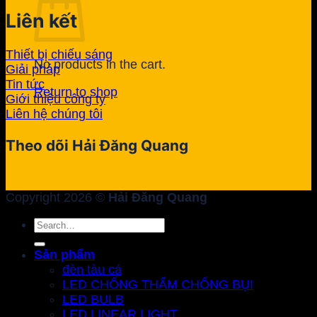
Liên kết
Thiết bị chiếu sáng
No products in the cart.
Giải pháp
Tin tức
Return to shop
Giới thiệu công ty
Liên hệ chúng tôi
Theo dõi Hải Đăng Quang
Copyright 2026 ©
Hải Đăng Quang
Search
for:
Sản phẩm
đèn tàu cá
LED CHỐNG THẤM CHỐNG BỤI
LED BULB
LED LINEAR LIGHT