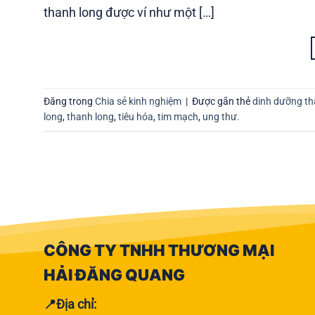
thanh long được ví như một […]
Đăng trong
Chia sẻ kinh nghiệm
|
Được gắn thẻ
dinh dưỡng th
long
,
thanh long
,
tiêu hóa
,
tim mạch
,
ung thư.
CÔNG TY TNHH THƯƠNG MẠI
HẢI ĐĂNG QUANG
📍Địa chỉ: