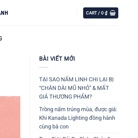
ÀNH
CART /
0
₫
G
BÀI VIẾT MỚI
TẠI SAO NẤM LINH CHI LẠI BỊ
“CHÂN DÀI MŨ NHỎ” & MẤT
GIÁ THƯƠNG PHẨM?
Trồng nấm trúng mùa, được giá:
Khi Kanada Lighting đồng hành
cùng bà con