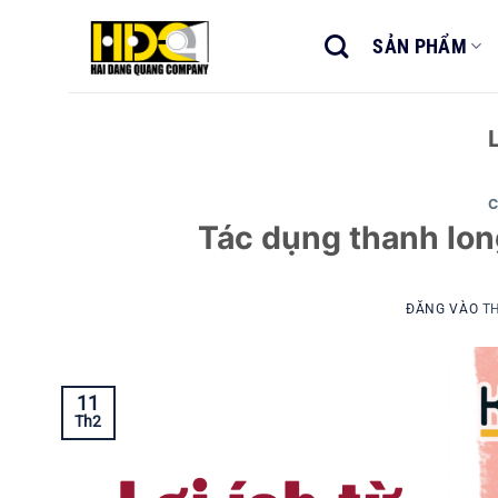
Bỏ
qua
SẢN PHẨM
nội
dung
C
Tác dụng thanh lon
ĐĂNG VÀO
TH
11
Th2