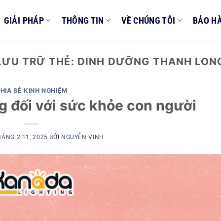
GIẢI PHÁP
THÔNG TIN
VỀ CHÚNG TÔI
BẢO H
LƯU TRỮ THẺ:
DINH DƯỠNG THANH LON
HIA SẺ KINH NGHIỆM
g đối với sức khỏe con người
ÁNG 2 11, 2025
BỞI
NGUYỄN VINH