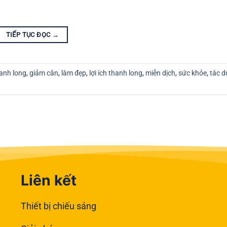
TIẾP TỤC ĐỌC
→
anh long
,
giảm cân
,
làm đẹp
,
lợi ích thanh long
,
miễn dịch
,
sức khỏe
,
tác d
Liên kết
Thiết bị chiếu sáng