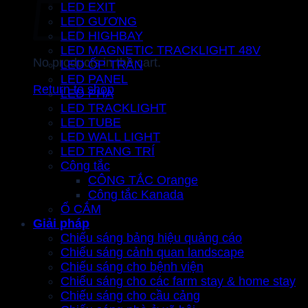
LED EXIT
LED GƯƠNG
LED HIGHBAY
LED MAGNETIC TRACKLIGHT 48V
No products in the cart.
LED ỐP TRẦN
LED PANEL
Return to shop
LED PHA
LED TRACKLIGHT
LED TUBE
LED WALL LIGHT
LED TRANG TRÍ
Công tắc
CÔNG TẮC Orange
Công tắc Kanada
Ổ CẮM
Giải pháp
Chiếu sáng bảng hiệu quảng cáo
Chiếu sáng cảnh quan landscape
Chiếu sáng cho bệnh viện
Chiếu sáng cho các farm stay & home stay
Chiếu sáng cho cầu cảng