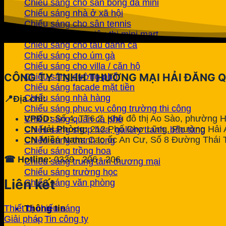
Chiếu sáng cho sân bóng đá mini
Chiếu sáng nhà ở xã hội
Chiếu sáng cho sân tennis
Chiếu sáng cho siêu thị mini mart
Chiếu sáng cho tàu đánh cá
Chiếu sáng cho úm gà
Chiếu sáng cho villa / căn hộ
CÔNG TY TNHH THƯƠNG MẠI HẢI ĐĂNG 
Chiếu sáng đường phố
Chiếu sáng facade mặt tiền
Chiếu sáng nhà hàng
📍Địa chỉ:
Chiếu sáng phục vụ công trường thi công
VPĐD:
Số 4, TT6.2, Khu đô thị Ao Sào, phường 
Chiếu sáng quán cà phê
CN Hải Phòng:
212 Phố Chợ Lũng, Phường Hải A
Chiếu sáng shop hoa, gallery tranh, bảo tàng
CN Miền Nam:
Cao ốc An Cư, Số 8 Đường Thái 
Chiếu sáng thanh long
Chiếu sáng trồng hoa
☎ Hotline:
0339 - 206 - 206
Chiếu sáng trung tâm thương mại
Chiếu sáng trường học
Liên kết
Chiếu sáng văn phòng
Thông tin
Thiết bị chiếu sáng
Tin công ty
Giải pháp