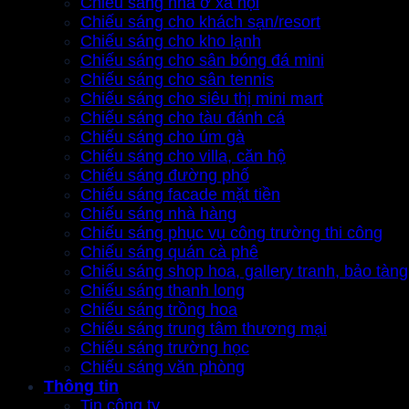
Chiếu sáng nhà ở xã hội
Chiếu sáng cho khách sạn/resort
Chiếu sáng cho kho lạnh
Chiếu sáng cho sân bóng đá mini
Chiếu sáng cho sân tennis
Chiếu sáng cho siêu thị mini mart
Chiếu sáng cho tàu đánh cá
Chiếu sáng cho úm gà
Chiếu sáng cho villa, căn hộ
Chiếu sáng đường phố
Chiếu sáng facade mặt tiền
Chiếu sáng nhà hàng
Chiếu sáng phục vụ công trường thi công
Chiếu sáng quán cà phê
Chiếu sáng shop hoa, gallery tranh, bảo tàng
Chiếu sáng thanh long
Chiếu sáng trồng hoa
Chiếu sáng trung tâm thương mại
Chiếu sáng trường học
Chiếu sáng văn phòng
Thông tin
Tin công ty