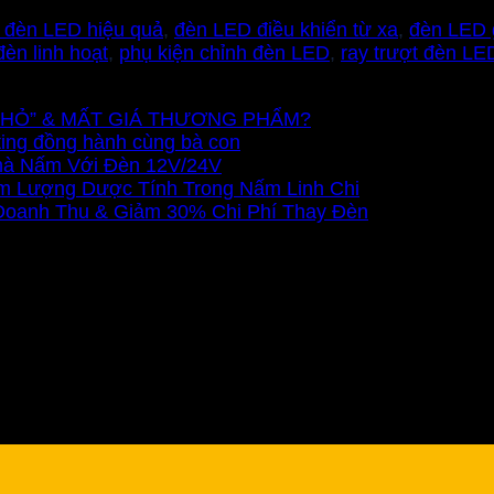
í đèn LED hiệu quả
,
đèn LED điều khiển từ xa
,
đèn LED 
đèn linh hoạt
,
phụ kiện chỉnh đèn LED
,
ray trượt đèn LE
Ũ NHỎ” & MẤT GIÁ THƯƠNG PHẨM?
ting đồng hành cùng bà con
Nhà Nấm Với Đèn 12V/24V
m Lượng Dược Tính Trong Nấm Linh Chi
 Doanh Thu & Giảm 30% Chi Phí Thay Đèn