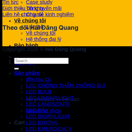
Case study
Tin tức
Tin khuyến mãi
Giới thiệu công ty
Chia sẻ kinh nghiệm
Liên hệ chúng tôi
Về chúng tôi
Liên hệ
Theo dõi Hải Đăng Quang
Về chúng tôi
Hệ thống đại lý
Bảo hành
Copyright 2026 ©
Hải Đăng Quang
Search
Cart /
0
₫
for:
Sản phẩm
đèn tàu cá
LED CHỐNG THẤM CHỐNG BỤI
LED BULB
LED LINEAR LIGHT
No products in the cart.
LED LANDSCAPE
LED DÂY
Return to shop
LED DOWNLIGHT
Cart
LED ĐƯỜNG
LED EMERGENCY