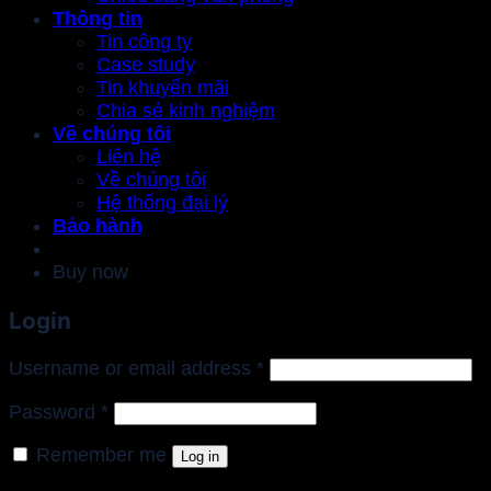
Thông tin
Tin công ty
Case study
Tin khuyến mãi
Chia sẻ kinh nghiệm
Về chúng tôi
Liên hệ
Về chúng tôi
Hệ thống đại lý
Bảo hành
Buy now
Login
Required
Username or email address
*
Required
Password
*
Remember me
Log in