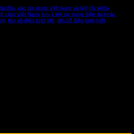
 áp đầu vào gia dụng Việt Nam và Mỹ (từ khóa
ích cắm Việt Nam
,
lưu ý khi sử dụng điện áp khác
 Mỹ
,
tần số điện lưới Mỹ
,
tần số điện lưới Việt