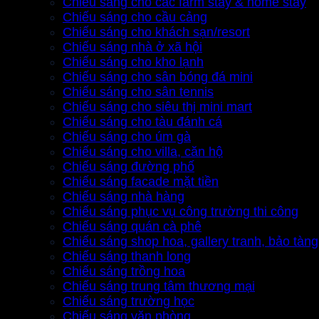
Chiếu sáng cho các farm stay & home stay
Chiếu sáng cho cầu cảng
Chiếu sáng cho khách sạn/resort
Chiếu sáng nhà ở xã hội
Chiếu sáng cho kho lạnh
Chiếu sáng cho sân bóng đá mini
Chiếu sáng cho sân tennis
Chiếu sáng cho siêu thị mini mart
Chiếu sáng cho tàu đánh cá
Chiếu sáng cho úm gà
Chiếu sáng cho villa, căn hộ
Chiếu sáng đường phố
Chiếu sáng facade mặt tiền
Chiếu sáng nhà hàng
Chiếu sáng phục vụ công trường thi công
Chiếu sáng quán cà phê
Chiếu sáng shop hoa, gallery tranh, bảo tàng
Chiếu sáng thanh long
Chiếu sáng trồng hoa
Chiếu sáng trung tâm thương mại
Chiếu sáng trường học
Chiếu sáng văn phòng