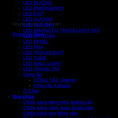
LED ĐƯỜNG
LED EMERGENCY
LED EXIT
LED GƯƠNG
No products in the cart.
LED HIGHBAY
LED MAGNETIC TRACKLIGHT 48V
Return to shop
LED ỐP TRẦN
LED PANEL
LED PHA
LED TRACKLIGHT
LED TUBE
LED WALL LIGHT
LED TRANG TRÍ
Công tắc
CÔNG TẮC Orange
Công tắc Kanada
Ổ CẮM
Giải pháp
Chiếu sáng bảng hiệu quảng cáo
Chiếu sáng cảnh quan landscape
Chiếu sáng cho bệnh viện