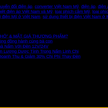
uyển đổi điện áp
,
converter Việt Nam Mỹ
,
điện áp
,
điện
biệt điện áp Việt Nam và Mỹ
,
loại phích cắm Mỹ
,
loại ph
bị điện Mỹ ở Việt Nam
,
sử dụng thiết bị điện Việt Nam ở
Ũ NHỎ” & MẤT GIÁ THƯƠNG PHẨM?
ting đồng hành cùng bà con
Nhà Nấm Với Đèn 12V/24V
m Lượng Dược Tính Trong Nấm Linh Chi
 Doanh Thu & Giảm 30% Chi Phí Thay Đèn