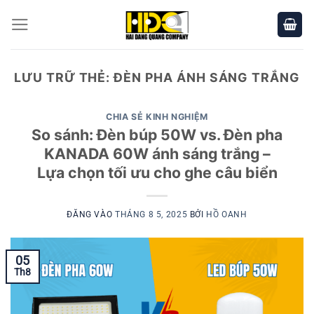
Bỏ
qua
nội
dung
LƯU TRỮ THẺ:
ĐÈN PHA ÁNH SÁNG TRẮNG
CHIA SẺ KINH NGHIỆM
So sánh: Đèn búp 50W vs. Đèn pha
KANADA 60W ánh sáng trắng –
Lựa chọn tối ưu cho ghe câu biển
ĐĂNG VÀO
THÁNG 8 5, 2025
BỞI
HỒ OANH
05
Th8