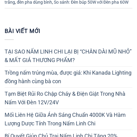
trắng
,
đèn pha dùng bình
,
So sánh: Đèn búp 50W với Đèn pha 60W
BÀI VIẾT MỚI
TẠI SAO NẤM LINH CHI LẠI BỊ “CHÂN DÀI MŨ NHỎ”
& MẤT GIÁ THƯƠNG PHẨM?
Trồng nấm trúng mùa, được giá: Khi Kanada Lighting
đồng hành cùng bà con
Tạm Biệt Rủi Ro Chập Cháy & Điện Giật Trong Nhà
Nấm Với Đèn 12V/24V
Mối Liên Hệ Giữa Ánh Sáng Chuẩn 4000K Và Hàm
Lượng Dược Tính Trong Nấm Linh Chi
Bí Quyết Giúp Chủ Trại Nấm Linh Chi Tăng 20%