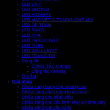
LED EXIT
LED GƯƠNG
LED HIGHBAY
LED MAGNETIC TRACKLIGHT 48V
LED ỐP TRẦN
LED PANEL
LED PHA
LED TRACKLIGHT
LED TUBE
LED WALL LIGHT
LED TRANG TRÍ
Công tắc
CÔNG TẮC Orange
Công tắc Kanada
Ổ CẮM
Giải pháp
Chiếu sáng bảng hiệu quảng cáo
Chiếu sáng cảnh quan landscape
Chiếu sáng cho bệnh viện
Chiếu sáng cho các farm stay & home stay
Chiếu sáng cho cầu cảng