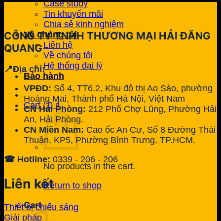
Case study
Tin khuyến mãi
Chia sẻ kinh nghiệm
Về chúng tôi
CÔNG TY TNHH THƯƠNG MẠI HẢI ĐĂNG
Liên hệ
QUANG
Về chúng tôi
Hệ thống đại lý
📍Địa chỉ:
Bảo hành
VPĐD:
Số 4, TT6.2, Khu đô thị Ao Sào, phường
Hoàng Mai, Thành phố Hà Nội, Việt Nam
Cart /
0
₫
CN Hải Phòng:
212 Phố Chợ Lũng, Phường Hải
An, Hải Phòng.
CN Miền Nam:
Cao ốc An Cư, Số 8 Đường Thái
Thuận, KP5, Phường Bình Trưng, TP.HCM.
☎ Hotline:
0339 - 206 - 206
No products in the cart.
Liên kết
Return to shop
Cart
Thiết bị chiếu sáng
Giải pháp