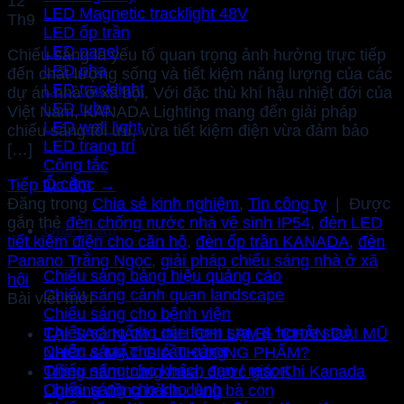
12
LED Magnetic tracklight 48V
Th9
LED ốp trần
LED panel
Chiếu sáng là yếu tố quan trọng ảnh hưởng trực tiếp
LED pha
đến chất lượng sống và tiết kiệm năng lượng của các
LED tracklight
dự án nhà ở xã hội. Với đặc thù khí hậu nhiệt đới của
LED tube
Việt Nam, KANADA Lighting mang đến giải pháp
LED wall light
chiếu sáng tối ưu, vừa tiết kiệm điện vừa đảm bảo
LED trang trí
[…]
Công tắc
Ổ cắm
Tiếp tục đọc
→
Đăng trong
Chia sẻ kinh nghiệm
,
Tin công ty
|
Được
gắn thẻ
đèn chống nước nhà vệ sinh IP54
,
đèn LED
Giải pháp
tiết kiệm điện cho căn hộ
,
đèn ốp trần KANADA
,
đèn
Panano Trắng Ngọc
,
giải pháp chiếu sáng nhà ở xã
Chiếu sáng bảng hiệu quảng cáo
hội
Chiếu sáng cảnh quan landscape
Bài viết mới
Chiếu sáng cho bệnh viện
Chiếu sáng cho các farm stay & home stay
TẠI SAO NẤM LINH CHI LẠI BỊ “CHÂN DÀI MŨ
Chiếu sáng cho cầu cảng
NHỎ” & MẤT GIÁ THƯƠNG PHẨM?
Chiếu sáng cho khách sạn / resort
Trồng nấm trúng mùa, được giá: Khi Kanada
Chiếu sáng cho kho lạnh
Lighting đồng hành cùng bà con