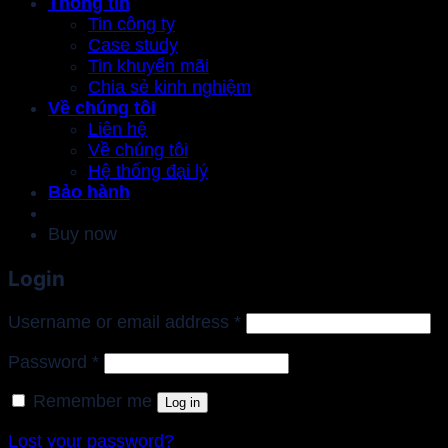
Thông tin
Tin công ty
Case study
Tin khuyến mãi
Chia sẻ kinh nghiệm
Về chúng tôi
Liên hệ
Về chúng tôi
Hệ thống đại lý
Bảo hành
Buy now
Login
Required
Username or email address
*
Required
Password
*
Remember me
Log in
Lost your password?