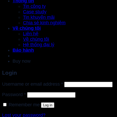
Thông tin
Tin công ty
Case study
Tin khuyến mãi
Chia sẻ kinh nghiệm
Về chúng tôi
Liên hệ
Về chúng tôi
Hệ thống đại lý
Bảo hành
Buy now
Login
Required
Username or email address
*
Required
Password
*
Remember me
Log in
Lost your password?