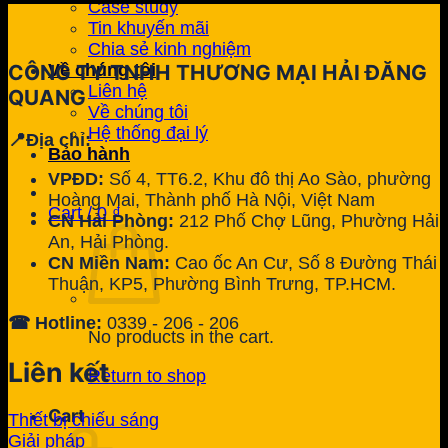
Case study
Tin khuyến mãi
Chia sẻ kinh nghiệm
Về chúng tôi
CÔNG TY TNHH THƯƠNG MẠI HẢI ĐĂNG
Liên hệ
QUANG
Về chúng tôi
Hệ thống đại lý
📍Địa chỉ:
Bảo hành
VPĐD:
Số 4, TT6.2, Khu đô thị Ao Sào, phường
Hoàng Mai, Thành phố Hà Nội, Việt Nam
Cart /
0
₫
CN Hải Phòng:
212 Phố Chợ Lũng, Phường Hải
An, Hải Phòng.
CN Miền Nam:
Cao ốc An Cư, Số 8 Đường Thái
Thuận, KP5, Phường Bình Trưng, TP.HCM.
☎ Hotline:
0339 - 206 - 206
No products in the cart.
Liên kết
Return to shop
Cart
Thiết bị chiếu sáng
Giải pháp