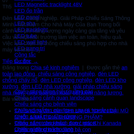
07
LED Magnetic tracklight 48V
Th5
LED ốp trần
LED panel
Đèn LED Công Nghiệp. Giải Pháp Chiếu Sáng Thông
LED pha
Minh, Tiết Kiệm Cho Nhà Máy Của Bạn Trong bối
LED tracklight
cảnh chi phí năng lượng ngày càng gia tăng và yêu
LED tube
cầu về một môi trường làm việc an toàn, hiệu quả.
LED wall light
Việc lựa chọn hệ thống chiếu sáng phù hợp cho nhà
LED trang trí
máy và khu […]
Công tắc
Ổ cắm
Tiếp tục đọc
→
Đăng trong
Chia sẻ kinh nghiệm
|
Được gắn thẻ
an
toàn lao động
,
chiếu sáng công nghiệp
,
đèn LED
Giải pháp
chống cháy nổ
,
đèn LED công nghiệp
,
đèn LED kho
xưởng
,
đèn LED nhà xưởng
,
giải pháp chiếu sáng
Chiếu sáng bảng hiệu quảng cáo
nhà máy.
,
hiệu quả sản xuất
,
tiết kiệm năng lượng.
Chiếu sáng cảnh quan landscape
Bài viết mới
Chiếu sáng cho bệnh viện
Chiếu sáng cho các farm stay & home stay
TẠI SAO NẤM LINH CHI LẠI BỊ “CHÂN DÀI MŨ
Chiếu sáng cho cầu cảng
NHỎ” & MẤT GIÁ THƯƠNG PHẨM?
Chiếu sáng cho khách sạn / resort
Trồng nấm trúng mùa, được giá: Khi Kanada
Chiếu sáng cho kho lạnh
Lighting đồng hành cùng bà con