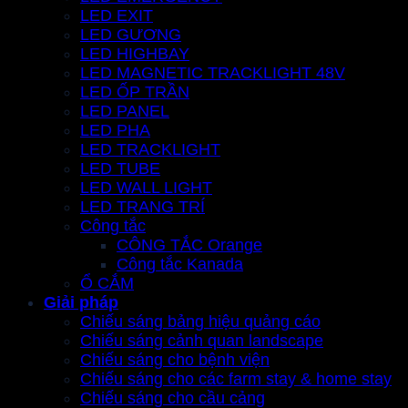
LED EXIT
LED GƯƠNG
LED HIGHBAY
LED MAGNETIC TRACKLIGHT 48V
LED ỐP TRẦN
LED PANEL
LED PHA
LED TRACKLIGHT
LED TUBE
LED WALL LIGHT
LED TRANG TRÍ
Công tắc
CÔNG TẮC Orange
Công tắc Kanada
Ổ CẮM
Giải pháp
Chiếu sáng bảng hiệu quảng cáo
Chiếu sáng cảnh quan landscape
Chiếu sáng cho bệnh viện
Chiếu sáng cho các farm stay & home stay
Chiếu sáng cho cầu cảng