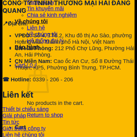
Case study
CÔNG TY TNHH THƯƠNG MẠI HẢI ĐĂNG
Tin khuyến mãi
QUANG
Chia sẻ kinh nghiệm
Về chúng tôi
📍Địa chỉ:
Liên hệ
Về chúng tôi
VPĐD:
Số 4, TT6.2, Khu đô thị Ao Sào, phường
Hệ thống đại lý
Hoàng Mai, Thành phố Hà Nội, Việt Nam
Bảo hành
CN Hải Phòng:
212 Phố Chợ Lũng, Phường Hải
An, Hải Phòng.
CN Miền Nam:
Cao ốc An Cư, Số 8 Đường Thái
Cart /
0
₫
Thuận, KP5, Phường Bình Trưng, TP.HCM.
☎ Hotline:
0339 - 206 - 206
Liên kết
No products in the cart.
Thiết bị chiếu sáng
Return to shop
Giải pháp
Tin tức
Cart
Giới thiệu công ty
Liên hệ chúng tôi