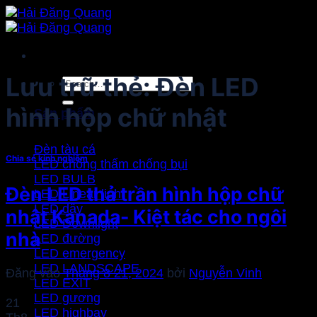
Bỏ
qua
nội
dung
Lưu trữ thẻ:
Đèn LED
Search
for:
hình hộp chữ nhật
Sản phẩm
Đèn tàu cá
Chia sẻ kinh nghiệm
LED chống thấm chống bụi
LED BULB
Đèn LED thả trần hình hộp chữ
LED Linear light
LED dây
nhật Kanada- Kiệt tác cho ngôi
LED Downlight
nhà
LED đường
LED emergency
LED LANDSCAPE
Đăng vào
Tháng 8 21, 2024
bởi
Nguyễn Vinh
LED EXIT
LED gương
21
LED highbay