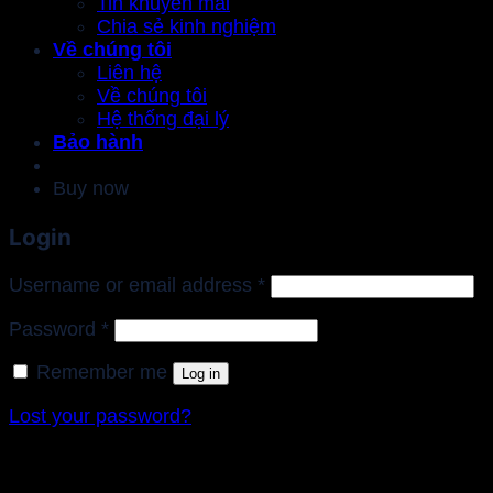
Tin khuyến mãi
Chia sẻ kinh nghiệm
Về chúng tôi
Liên hệ
Về chúng tôi
Hệ thống đại lý
Bảo hành
Buy now
Login
Required
Username or email address
*
Required
Password
*
Remember me
Log in
Lost your password?