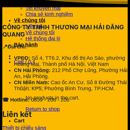
Case study
Tin khuyến mãi
Chia sẻ kinh nghiệm
Về chúng tôi
Liên hệ
CÔNG TY TNHH THƯƠNG MẠI HẢI ĐĂNG
Về chúng tôi
QUANG
Hệ thống đại lý
Bảo hành
📍Địa chỉ:
VPĐD:
Số 4, TT6.2, Khu đô thị Ao Sào, phường
Cart /
0
₫
Hoàng Mai, Thành phố Hà Nội, Việt Nam
CN Hải Phòng:
212 Phố Chợ Lũng, Phường Hải
An, Hải Phòng.
CN Miền Nam:
Cao ốc An Cư, Số 8 Đường Thái
Thuận, KP5, Phường Bình Trưng, TP.HCM.
No products in the cart.
☎ Hotline:
0339 - 206 - 206
Return to shop
Liên kết
Cart
Thiết bị chiếu sáng