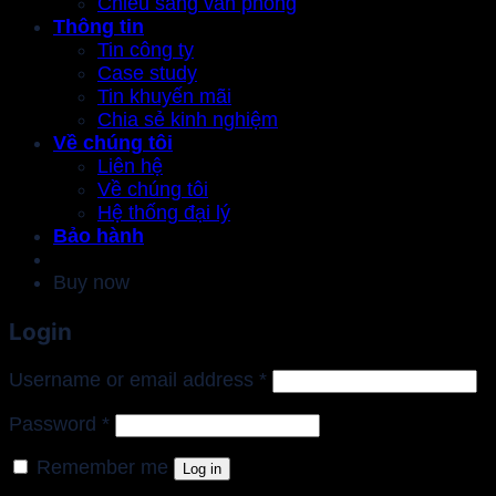
Chiếu sáng văn phòng
Thông tin
Tin công ty
Case study
Tin khuyến mãi
Chia sẻ kinh nghiệm
Về chúng tôi
Liên hệ
Về chúng tôi
Hệ thống đại lý
Bảo hành
Buy now
Login
Required
Username or email address
*
Required
Password
*
Remember me
Log in