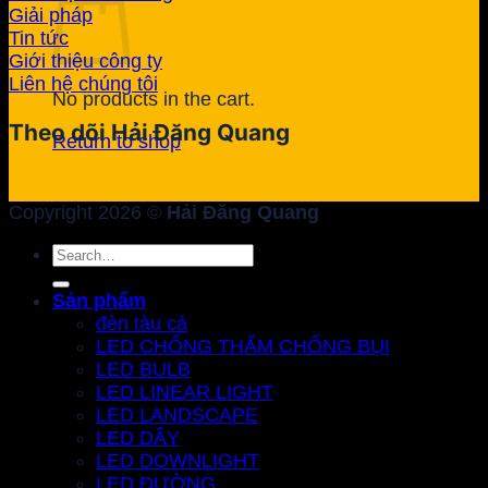
Giải pháp
Tin tức
Giới thiệu công ty
Liên hệ chúng tôi
No products in the cart.
Theo dõi Hải Đăng Quang
Return to shop
Copyright 2026 ©
Hải Đăng Quang
Search
for:
Sản phẩm
đèn tàu cá
LED CHỐNG THẤM CHỐNG BỤI
LED BULB
LED LINEAR LIGHT
LED LANDSCAPE
LED DÂY
LED DOWNLIGHT
LED ĐƯỜNG