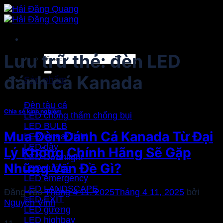
Bỏ
qua
nội
dung
Lưu trữ thẻ:
đèn LED
Search
for:
đánh cá Kanada
Sản phẩm
Đèn tàu cá
Chia sẻ kinh nghiệm
LED chống thấm chống bụi
LED BULB
Mua Đèn Đánh Cá Kanada Từ Đại
LED Linear light
LED dây
Lý Không Chính Hãng Sẽ Gặp
LED Downlight
Những Vấn Đề Gì?
LED đường
LED emergency
LED LANDSCAPE
Đăng vào
Tháng 4 11, 2025
Tháng 4 11, 2025
bởi
LED EXIT
Nguyễn Vinh
LED gương
LED highbay