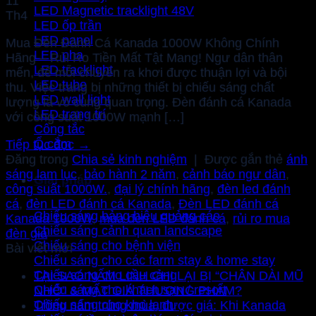
11
LED Magnetic tracklight 48V
Th4
LED ốp trần
LED panel
Mua Đèn Đánh Cá Kanada 1000W Không Chính
LED pha
Hãng – Rủi Ro Tiền Mất Tật Mang! Ngư dân thân
LED tracklight
mến, để mỗi chuyến ra khơi được thuận lợi và bội
LED tube
thu. Việc trang bị những thiết bị chiếu sáng chất
LED wall light
lượng là vô cùng quan trọng. Đèn đánh cá Kanada
LED trang trí
với công suất 1000W mạnh […]
Công tắc
Ổ cắm
Tiếp tục đọc
→
Đăng trong
Chia sẻ kinh nghiệm
|
Được gắn thẻ
ánh
sáng lam lục
,
bảo hành 2 năm
,
cảnh báo ngư dân
,
Giải pháp
công suất 1000W.
,
đại lý chính hãng
,
đèn led đánh
cá
,
đèn LED đánh cá Kanada
,
Đèn LED đánh cá
Chiếu sáng bảng hiệu quảng cáo
Kanada 1000W
,
mua đèn LED đánh cá
,
rủi ro mua
Chiếu sáng cảnh quan landscape
đèn giả
Chiếu sáng cho bệnh viện
Bài viết mới
Chiếu sáng cho các farm stay & home stay
Chiếu sáng cho cầu cảng
TẠI SAO NẤM LINH CHI LẠI BỊ “CHÂN DÀI MŨ
Chiếu sáng cho khách sạn / resort
NHỎ” & MẤT GIÁ THƯƠNG PHẨM?
Chiếu sáng cho kho lạnh
Trồng nấm trúng mùa, được giá: Khi Kanada