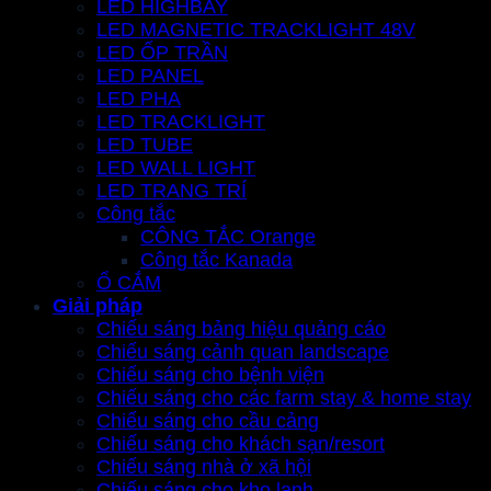
LED HIGHBAY
LED MAGNETIC TRACKLIGHT 48V
LED ỐP TRẦN
LED PANEL
LED PHA
LED TRACKLIGHT
LED TUBE
LED WALL LIGHT
LED TRANG TRÍ
Công tắc
CÔNG TẮC Orange
Công tắc Kanada
Ổ CẮM
Giải pháp
Chiếu sáng bảng hiệu quảng cáo
Chiếu sáng cảnh quan landscape
Chiếu sáng cho bệnh viện
Chiếu sáng cho các farm stay & home stay
Chiếu sáng cho cầu cảng
Chiếu sáng cho khách sạn/resort
Chiếu sáng nhà ở xã hội
Chiếu sáng cho kho lạnh