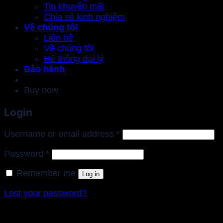
Tin khuyến mãi
Chia sẻ kinh nghiệm
Về chúng tôi
Liên hệ
Về chúng tôi
Hệ thống đại lý
Bảo hành
Buy now
Login
Required
Username or email address
*
Required
Password
*
Remember me
Log in
Lost your password?