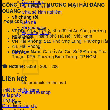
Case study
CÔNG TY TNHH THƯƠNG MẠI HẢI ĐĂNG
Tin khuyến mãi
QUANG
Chia sẻ kinh nghiệm
Về chúng tôi
📍Địa chỉ:
Liên hệ
Về chúng tôi
VPĐD:
Số 4, TT6.2, Khu đô thị Ao Sào, phường
Hệ thống đại lý
Hoàng Mai, Thành phố Hà Nội, Việt Nam
Bảo hành
CN Hải Phòng:
212 Phố Chợ Lũng, Phường Hải
An, Hải Phòng.
CN Miền Nam:
Cao ốc An Cư, Số 8 Đường Thái
Cart /
0
₫
Thuận, KP5, Phường Bình Trưng, TP.HCM.
☎ Hotline:
0339 - 206 - 206
Liên kết
No products in the cart.
Thiết bị chiếu sáng
Return to shop
Giải pháp
Tin tức
Cart
Giới thiệu công ty