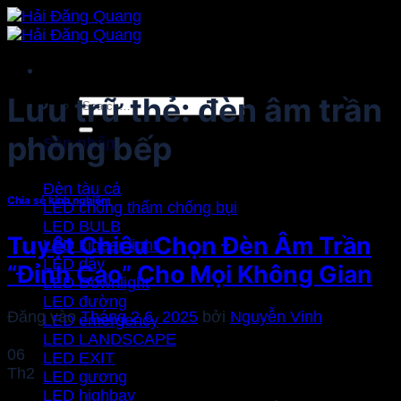
Bỏ
qua
nội
dung
Lưu trữ thẻ:
đèn âm trần
Search
for:
phòng bếp
Sản phẩm
Đèn tàu cá
Chia sẻ kinh nghiệm
LED chống thấm chống bụi
LED BULB
Tuyệt Chiêu Chọn Đèn Âm Trần
LED Linear light
LED dây
“Đỉnh Cao” Cho Mọi Không Gian
LED Downlight
LED đường
Đăng vào
Tháng 2 6, 2025
bởi
Nguyễn Vinh
LED emergency
LED LANDSCAPE
06
LED EXIT
Th2
LED gương
LED highbay